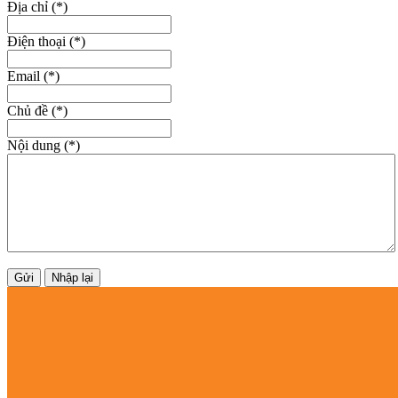
Địa chỉ (
*
)
Điện thoại (
*
)
Email (
*
)
Chủ đề (
*
)
Nội dung (
*
)