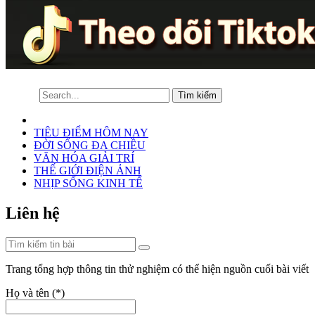
TIÊU ĐIỂM HÔM NAY
ĐỜI SỐNG ĐA CHIỀU
VĂN HÓA GIẢI TRÍ
THẾ GIỚI ĐIỆN ẢNH
NHỊP SỐNG KINH TẾ
Liên hệ
Trang tổng hợp thông tin thử nghiệm có thể hiện nguồn cuối bài viết
Họ và tên (
*
)