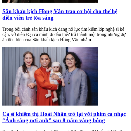
Sân khấu kịch Hồng Vân trao cơ hội cho thế hệ
diễn viên trẻ tỏa sáng
Trong bối cảnh sân khấu kịch đang nỗ lực tìm kiếm lớp nghệ sĩ kế
cận, vở diễn Đại ca mình đi đâu thế? trở thành một trong những dự
án tiêu biểu của Sân khấu kịch Hồng Vân nhằm...
Ca sĩ khiếm thị Hoài Nhân trở lại với phim ca nhạc
“Ánh sáng nơi anh” sau 8 năm vắng bóng