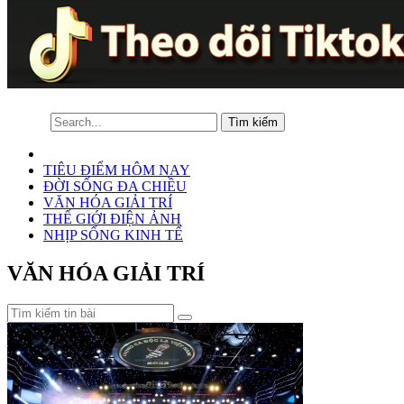
TIÊU ĐIỂM HÔM NAY
ĐỜI SỐNG ĐA CHIỀU
VĂN HÓA GIẢI TRÍ
THẾ GIỚI ĐIỆN ẢNH
NHỊP SỐNG KINH TẾ
VĂN HÓA GIẢI TRÍ