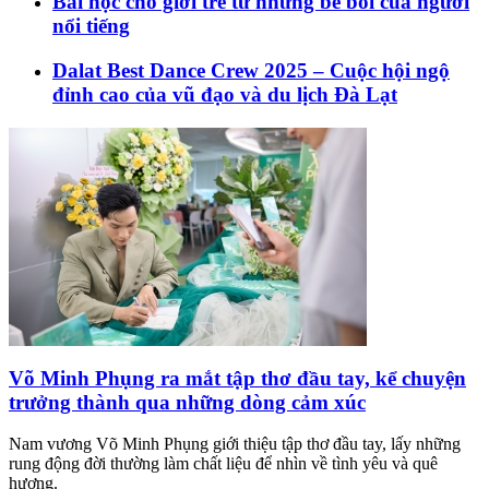
Bài học cho giới trẻ từ những bê bối của người
nổi tiếng
Dalat Best Dance Crew 2025 – Cuộc hội ngộ
đỉnh cao của vũ đạo và du lịch Đà Lạt
Võ Minh Phụng ra mắt tập thơ đầu tay, kể chuyện
trưởng thành qua những dòng cảm xúc
Nam vương Võ Minh Phụng giới thiệu tập thơ đầu tay, lấy những
rung động đời thường làm chất liệu để nhìn về tình yêu và quê
hương.