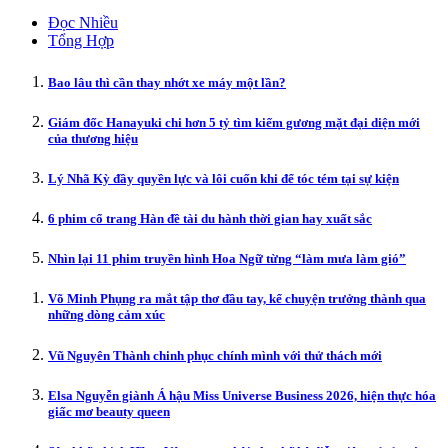
Đọc Nhiều
Tổng Hợp
Bao lâu thì cần thay nhớt xe máy một lần?
Giám đốc Hanayuki chi hơn 5 tỷ tìm kiếm gương mặt đại diện mới
của thương hiệu
Lý Nhã Kỳ đầy quyền lực và lôi cuốn khi để tóc tém tại sự kiện
6 phim cổ trang Hàn đề tài du hành thời gian hay xuất sắc
Nhìn lại 11 phim truyền hình Hoa Ngữ từng “làm mưa làm gió”
Võ Minh Phụng ra mắt tập thơ đầu tay, kể chuyện trưởng thành qua
những dòng cảm xúc
Vũ Nguyên Thành chinh phục chính mình với thử thách mới
Elsa Nguyễn giành Á hậu Miss Universe Business 2026, hiện thực hóa
giấc mơ beauty queen