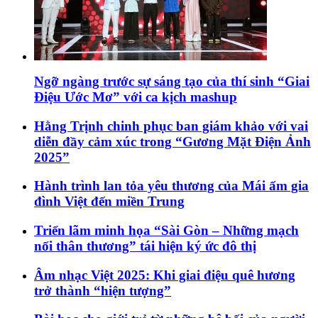
Ngỡ ngàng trước sự sáng tạo của thí sinh “Giai
Điệu Ước Mơ” với ca kịch mashup
Hằng Trịnh chinh phục ban giám khảo với vai
diễn đầy cảm xúc trong “Gương Mặt Điện Ảnh
2025”
Hành trình lan tỏa yêu thương của Mái ấm gia
đình Việt đến miền Trung
Triển lãm minh họa “Sài Gòn – Những mạch
nối thân thương” tái hiện ký ức đô thị
Âm nhạc Việt 2025: Khi giai điệu quê hương
trở thành “hiện tượng”