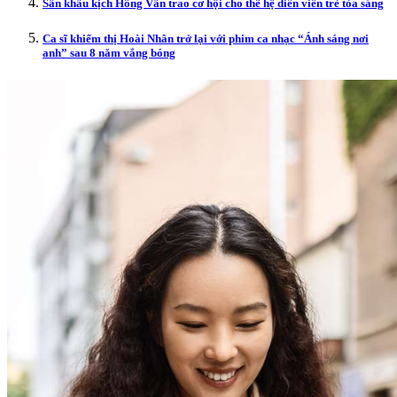
Sân khấu kịch Hồng Vân trao cơ hội cho thế hệ diễn viên trẻ tỏa sáng
Ca sĩ khiếm thị Hoài Nhân trở lại với phim ca nhạc “Ánh sáng nơi
anh” sau 8 năm vắng bóng