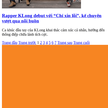
Rapper KLong debut với “Chỉ xin lỗi”, kể chuyện
vượt qua nỗi buồn
Ca khúc đầu tay của KLong khai thác cảm xúc cá nhân, hướng đến
thông điệp chữa lành tích cực.
Trang đầu
Trang trước
1
2
3
4
5
6
7
Trang sau
Trang cuối