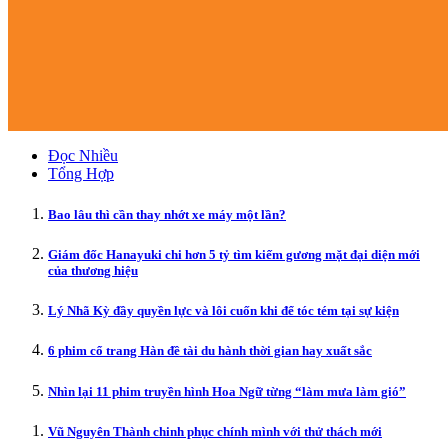
Đọc Nhiều
Tổng Hợp
Bao lâu thì cần thay nhớt xe máy một lần?
Giám đốc Hanayuki chi hơn 5 tỷ tìm kiếm gương mặt đại diện mới
của thương hiệu
Lý Nhã Kỳ đầy quyền lực và lôi cuốn khi để tóc tém tại sự kiện
6 phim cổ trang Hàn đề tài du hành thời gian hay xuất sắc
Nhìn lại 11 phim truyền hình Hoa Ngữ từng “làm mưa làm gió”
Vũ Nguyên Thành chinh phục chính mình với thử thách mới