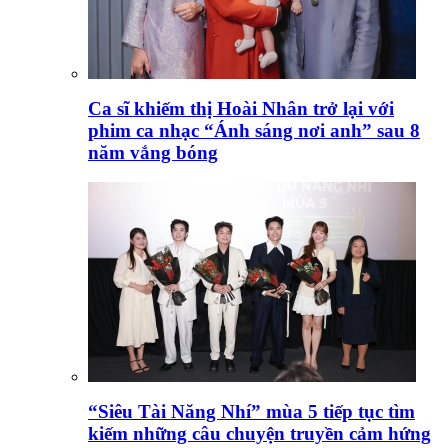
Ca sĩ khiếm thị Hoài Nhân trở lại với
phim ca nhạc “Ánh sáng nơi anh” sau 8
năm vắng bóng
“Siêu Tài Năng Nhí” mùa 5 tiếp tục tìm
kiếm những câu chuyện truyền cảm hứng