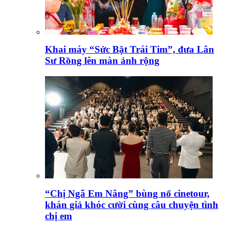
Khai máy “Sức Bật Trái Tim”, đưa Lân
Sư Rồng lên màn ảnh rộng
“Chị Ngã Em Nâng” bùng nổ cinetour,
khán giả khóc cười cùng câu chuyện tình
chị em