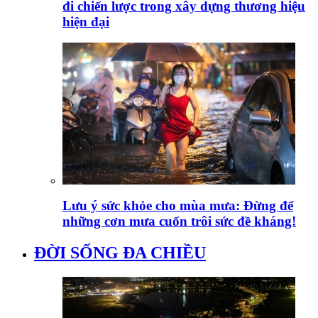
đi chiến lược trong xây dựng thương hiệu
hiện đại
Lưu ý sức khỏe cho mùa mưa: Đừng để
những cơn mưa cuốn trôi sức đề kháng!
ĐỜI SỐNG ĐA CHIỀU