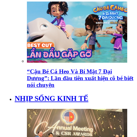
“Cậu Bé Cá Heo Và Bí Mật 7 Đại
Dương”: Lần đầu tiên xuất hiện cô bé biết
nói chuyện
NHỊP SỐNG KINH TẾ