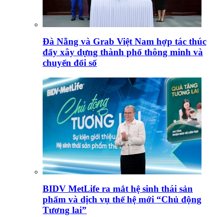
Đà Nẵng và Grab Việt Nam hợp tác thúc
đẩy xây dựng thành phố thông minh và
chuyển đổi số
BIDV MetLife ra mắt hệ sinh thái sản
phẩm và dịch vụ thế hệ mới “Chủ động
Tương lai”