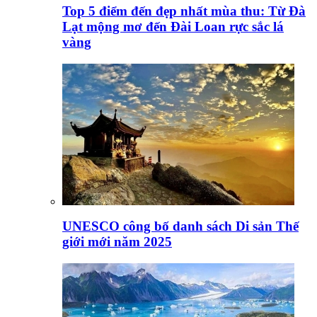
Top 5 điểm đến đẹp nhất mùa thu: Từ Đà
Lạt mộng mơ đến Đài Loan rực sắc lá
vàng
UNESCO công bố danh sách Di sản Thế
giới mới năm 2025