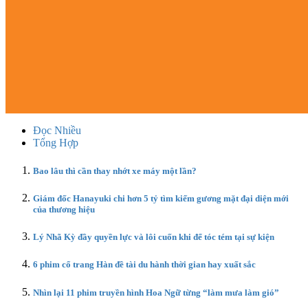
Đọc Nhiều
Tổng Hợp
Bao lâu thì cần thay nhớt xe máy một lần?
Giám đốc Hanayuki chi hơn 5 tỷ tìm kiếm gương mặt đại diện mới
của thương hiệu
Lý Nhã Kỳ đầy quyền lực và lôi cuốn khi để tóc tém tại sự kiện
6 phim cổ trang Hàn đề tài du hành thời gian hay xuất sắc
Nhìn lại 11 phim truyền hình Hoa Ngữ từng “làm mưa làm gió”