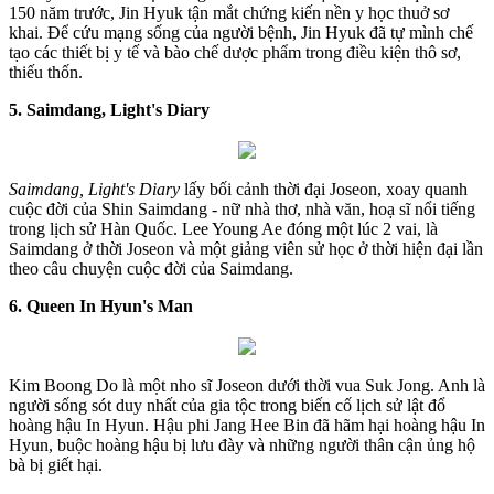
150 năm trước, Jin Hyuk tận mắt chứng kiến nền y học thuở sơ
khai. Để cứu mạng sống của người bệnh, Jin Hyuk đã tự mình chế
tạo các thiết bị y tế và bào chế dược phẩm trong điều kiện thô sơ,
thiếu thốn.
5. Saimdang, Light's Diary
Saimdang, Light's Diary
lấy bối cảnh thời đại Joseon, xoay quanh
cuộc đời của Shin Saimdang - nữ nhà thơ, nhà văn, hoạ sĩ nổi tiếng
trong lịch sử Hàn Quốc. Lee Young Ae đóng một lúc 2 vai, là
Saimdang ở thời Joseon và một giảng viên sử học ở thời hiện đại lần
theo câu chuyện cuộc đời của Saimdang.
6. Queen In Hyun's Man
Kim Boong Do là một nho sĩ Joseon dưới thời vua Suk Jong. Anh là
người sống sót duy nhất của gia tộc trong biến cố lịch sử lật đổ
hoàng hậu In Hyun. Hậu phi Jang Hee Bin đã hãm hại hoàng hậu In
Hyun, buộc hoàng hậu bị lưu đày và những người thân cận ủng hộ
bà bị giết hại.