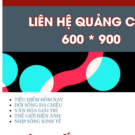
TIÊU ĐIỂM HÔM NAY
ĐỜI SỐNG ĐA CHIỀU
VĂN HÓA GIẢI TRÍ
THẾ GIỚI ĐIỆN ẢNH
NHỊP SỐNG KINH TẾ