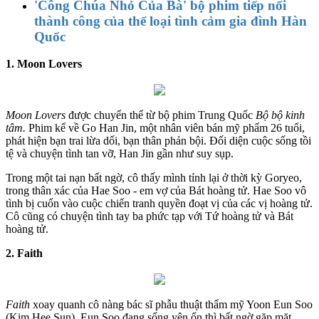
'Công Chúa Nhỏ Của Bà' bộ phim tiếp nối
thành công của thể loại tình cảm gia đình Hàn
Quốc
1. Moon Lovers
Moon Lovers
được chuyển thể từ bộ phim Trung Quốc
Bộ bộ kinh
tâm.
Phim kể về Go Han Jin, một nhân viên bán mỹ phẩm 26 tuổi,
phát hiện bạn trai lừa dối, bạn thân phản bội. Đối diện cuộc sống tồi
tệ và chuyện tình tan vỡ, Han Jin gần như suy sụp.
Trong một tai nạn bất ngờ, cô thấy mình tỉnh lại ở thời kỳ Goryeo,
trong thân xác của Hae Soo - em vợ của Bát hoàng tử. Hae Soo vô
tình bị cuốn vào cuộc chiến tranh quyền đoạt vị của các vị hoàng tử.
Cô cũng có chuyện tình tay ba phức tạp với Tứ hoàng tử và Bát
hoàng tử.
2. Faith
Faith
xoay quanh cô nàng bác sĩ phẫu thuật thẩm mỹ Yoon Eun Soo
(Kim Hee Sun). Eun Soo đang sống yên ổn thì bất ngờ gặp mặt