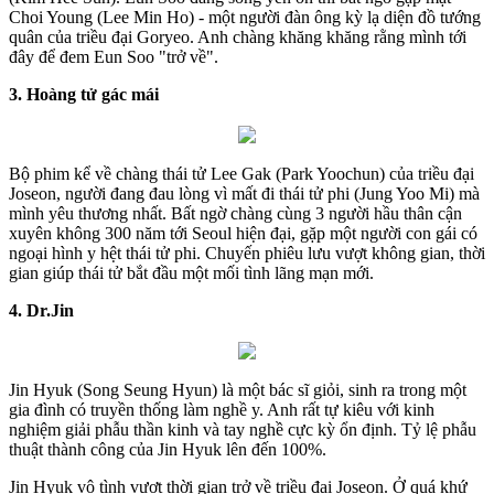
Choi Young (Lee Min Ho) - một người đàn ông kỳ lạ diện đồ tướng
quân của triều đại Goryeo. Anh chàng khăng khăng rằng mình tới
đây để đem Eun Soo "trở về".
3. Hoàng tử gác mái
Bộ phim kể về chàng thái tử Lee Gak (Park Yoochun) của triều đại
Joseon, người đang đau lòng vì mất đi thái tử phi (Jung Yoo Mi) mà
mình yêu thương nhất. Bất ngờ chàng cùng 3 người hầu thân cận
xuyên không 300 năm tới Seoul hiện đại, gặp một người con gái có
ngoại hình y hệt thái tử phi. Chuyến phiêu lưu vượt không gian, thời
gian giúp thái tử bắt đầu một mối tình lãng mạn mới.
4. Dr.Jin
Jin Hyuk (Song Seung Hyun) là một bác sĩ giỏi, sinh ra trong một
gia đình có truyền thống làm nghề y. Anh rất tự kiêu với kinh
nghiệm giải phẫu thần kinh và tay nghề cực kỳ ổn định. Tỷ lệ phẫu
thuật thành công của Jin Hyuk lên đến 100%.
Jin Hyuk vô tình vượt thời gian trở về triều đại Joseon. Ở quá khứ