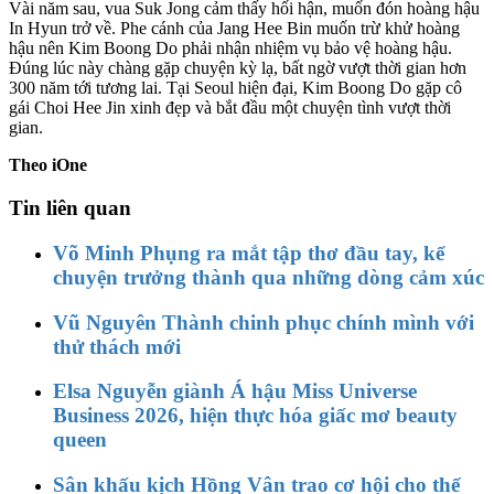
Vài năm sau, vua Suk Jong cảm thấy hối hận, muốn đón hoàng hậu
In Hyun trở về. Phe cánh của Jang Hee Bin muốn trừ khử hoàng
hậu nên Kim Boong Do phải nhận nhiệm vụ bảo vệ hoàng hậu.
Đúng lúc này chàng gặp chuyện kỳ lạ, bất ngờ vượt thời gian hơn
300 năm tới tương lai. Tại Seoul hiện đại, Kim Boong Do gặp cô
gái Choi Hee Jin xinh đẹp và bắt đầu một chuyện tình vượt thời
gian.
Theo iOne
Tin liên quan
Võ Minh Phụng ra mắt tập thơ đầu tay, kể
chuyện trưởng thành qua những dòng cảm xúc
Vũ Nguyên Thành chinh phục chính mình với
thử thách mới
Elsa Nguyễn giành Á hậu Miss Universe
Business 2026, hiện thực hóa giấc mơ beauty
queen
Sân khấu kịch Hồng Vân trao cơ hội cho thế