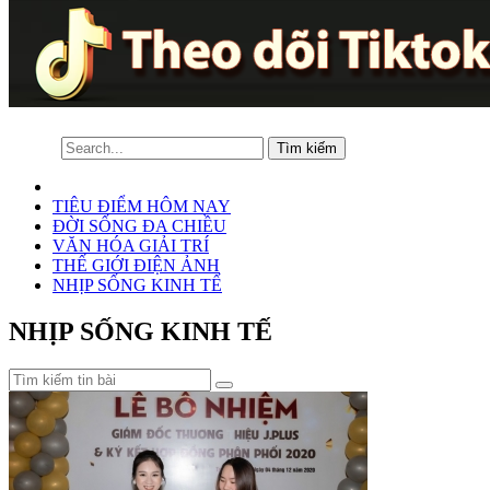
TIÊU ĐIỂM HÔM NAY
ĐỜI SỐNG ĐA CHIỀU
VĂN HÓA GIẢI TRÍ
THẾ GIỚI ĐIỆN ẢNH
NHỊP SỐNG KINH TẾ
NHỊP SỐNG KINH TẾ