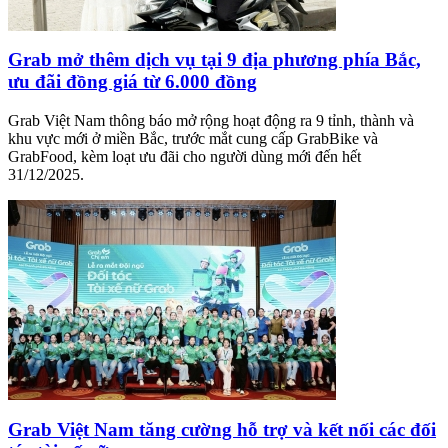
Grab mở thêm dịch vụ tại 9 địa phương phía Bắc,
ưu đãi đồng giá từ 6.000 đồng
Grab Việt Nam thông báo mở rộng hoạt động ra 9 tỉnh, thành và
khu vực mới ở miền Bắc, trước mắt cung cấp GrabBike và
GrabFood, kèm loạt ưu đãi cho người dùng mới đến hết
31/12/2025.
Grab Việt Nam tăng cường hỗ trợ và kết nối các đối