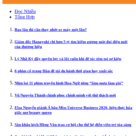
Đọc Nhiều
Tổng Hợp
Bao lâu thì cần thay nhớt xe máy một lần?
Giám đốc Hanayuki chi hơn 5 tỷ tìm kiếm gương mặt đại diện mới
của thương hiệu
Lý Nhã Kỳ đầy quyền lực và lôi cuốn khi để tóc tém tại sự kiện
6 phim cổ trang Hàn đề tài du hành thời gian hay xuất sắc
Nhìn lại 11 phim truyền hình Hoa Ngữ từng “làm mưa làm gió”
Vũ Nguyên Thành chinh phục chính mình với thử thách mới
Elsa Nguyễn giành Á hậu Miss Universe Business 2026, hiện thực hóa
giấc mơ beauty queen
Sân khấu kịch Hồng Vân trao cơ hội cho thế hệ diễn viên trẻ tỏa sáng