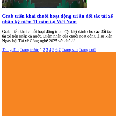
Grab triển khai chuỗi hoạt động tri ân đối tác tài xế
nhân kỷ niệm 11 năm tại Việt Nam
Grab triển khai chuỗi hoạt động tri ân đặc biệt dành cho các đối tác
tài xế trên khắp cả nước. Điểm nhấn của chuỗi hoạt động là sự kiện
Ngày hội Tài xế Công nghệ 2025 với chủ đề...
Trang đầu
Trang trước
1
2
3
4
5
6
7
Trang sau
Trang cuối