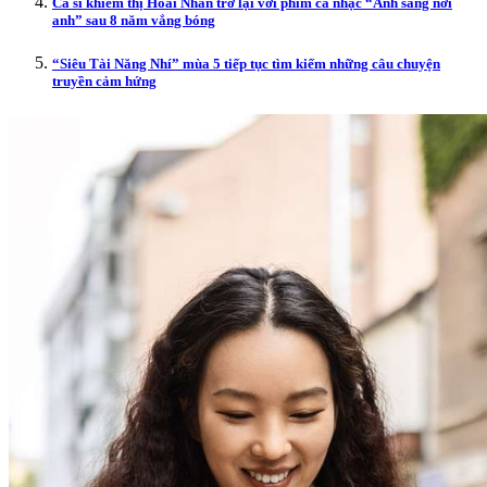
Ca sĩ khiếm thị Hoài Nhân trở lại với phim ca nhạc “Ánh sáng nơi
anh” sau 8 năm vắng bóng
“Siêu Tài Năng Nhí” mùa 5 tiếp tục tìm kiếm những câu chuyện
truyền cảm hứng