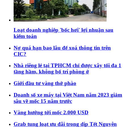
Loạt doanh nghiệp 'bốc hơi' lợi nhuận sau
kiểm toán
Nợ quá hạn bao lâu để xoá thông tin trên
CIC?
Nhà riêng lẻ tại TPHCM chỉ được xây tối đa 1
tầng hầm, không bố trí phòng ở
Giới đầu tư vàng thở phào
Doanh số xe máy tại Việt Nam năm 2023 giảm
sâu về mốc 15 năm trước
Vàng hướng tới mốc 2.000 USD
Grab tung loạt ưu đãi trong dịp Tết Nguyên