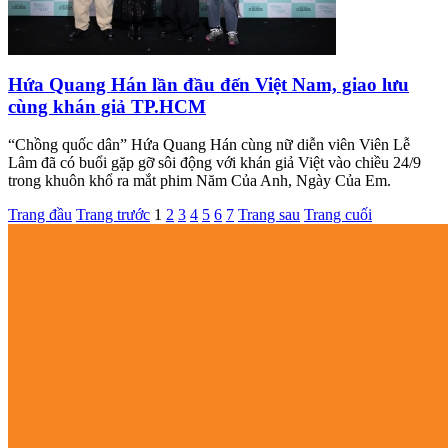
Hứa Quang Hán lần đầu đến Việt Nam, giao lưu
cùng khán giả TP.HCM
“Chồng quốc dân” Hứa Quang Hán cùng nữ diễn viên Viên Lễ
Lâm đã có buổi gặp gỡ sôi động với khán giả Việt vào chiều 24/9
trong khuôn khổ ra mắt phim Năm Của Anh, Ngày Của Em.
Trang đầu
Trang trước
1
2
3
4
5
6
7
Trang sau
Trang cuối