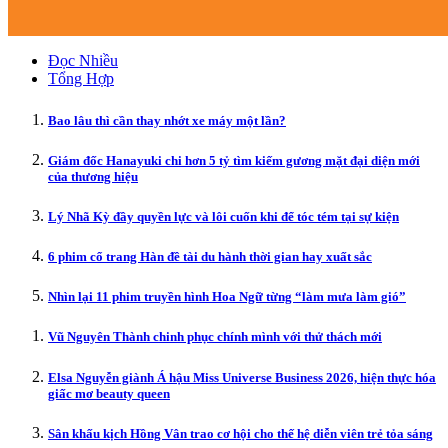
Đọc Nhiều
Tổng Hợp
Bao lâu thì cần thay nhớt xe máy một lần?
Giám đốc Hanayuki chi hơn 5 tỷ tìm kiếm gương mặt đại diện mới
của thương hiệu
Lý Nhã Kỳ đầy quyền lực và lôi cuốn khi để tóc tém tại sự kiện
6 phim cổ trang Hàn đề tài du hành thời gian hay xuất sắc
Nhìn lại 11 phim truyền hình Hoa Ngữ từng “làm mưa làm gió”
Vũ Nguyên Thành chinh phục chính mình với thử thách mới
Elsa Nguyễn giành Á hậu Miss Universe Business 2026, hiện thực hóa
giấc mơ beauty queen
Sân khấu kịch Hồng Vân trao cơ hội cho thế hệ diễn viên trẻ tỏa sáng