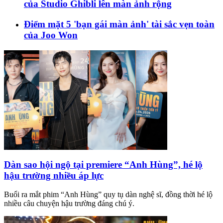
của Studio Ghibli lên màn ảnh rộng
Điểm mặt 5 'bạn gái màn ảnh' tài sắc vẹn toàn
của Joo Won
Dàn sao hội ngộ tại premiere “Anh Hùng”, hé lộ
hậu trường nhiều áp lực
Buổi ra mắt phim “Anh Hùng” quy tụ dàn nghệ sĩ, đồng thời hé lộ
nhiều câu chuyện hậu trường đáng chú ý.