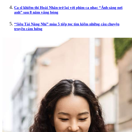
Ca sĩ khiếm thị Hoài Nhân trở lại với phim ca nhạc “Ánh sáng nơi
anh” sau 8 năm vắng bóng
“Siêu Tài Năng Nhí” mùa 5 tiếp tục tìm kiếm những câu chuyện
truyền cảm hứng