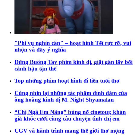
"Phi vụ nghìn cân" – hoạt hình Tết rực rỡ, vui
nhộn và đầy ý nghĩa
Đừng Buông Tay phim kinh dị, giật gân lấy bối
cảnh hậu tận thế
Top những phim hoạt hình đi liền tuổi thơ
Cùng nhìn lại những tác phẩm đình đám của
ông hoàng kinh dị M. Night Shyamalan
“Chị Ngã Em Nâng” bùng nổ cinetour, khán
giả khóc cười cùng câu chuyện tình chị em
CGV và hành trình mang thế giới thơ mộng