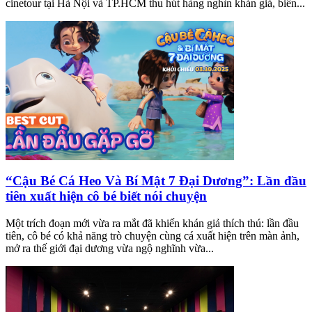
cinetour tại Hà Nội và TP.HCM thu hút hàng nghìn khán giả, biến...
“Cậu Bé Cá Heo Và Bí Mật 7 Đại Dương”: Lần đầu
tiên xuất hiện cô bé biết nói chuyện
Một trích đoạn mới vừa ra mắt đã khiến khán giả thích thú: lần đầu
tiên, cô bé có khả năng trò chuyện cùng cá xuất hiện trên màn ảnh,
mở ra thế giới đại dương vừa ngộ nghĩnh vừa...