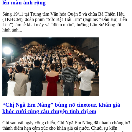
lên màn ảnh rộng
Sáng 19/11 tại Trung tâm Văn hóa Quận 5 và chùa Bà Thiên Hậu
(TP.HCM), đoàn phim “Sức Bật Trái Tim” (tagline: “Đầu Bự, Tiến
Lên”) làm lễ khai máy và “điểm nhãn”, hướng Lân Sư Rồng tới
hình ảnh...
“Chị Ngã Em Nâng” bùng nổ cinetour, khán giả
khóc cười cùng câu chuyện tình chị em
Chỉ sau vài ngày công chiếu, Chị Ngã Em Nâng đã nhanh chóng trở
thành điểm hẹn cảm xúc cho khán giả cả nước. Chuỗi sự kiện