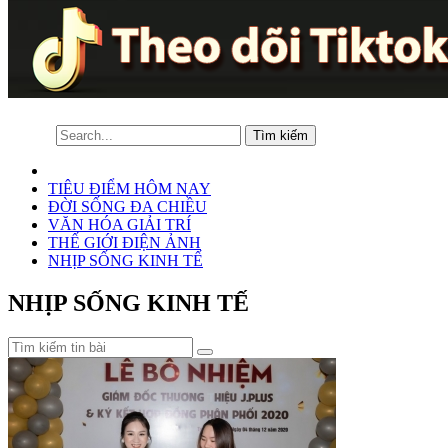
TIÊU ĐIỂM HÔM NAY
ĐỜI SỐNG ĐA CHIỀU
VĂN HÓA GIẢI TRÍ
THẾ GIỚI ĐIỆN ẢNH
NHỊP SỐNG KINH TẾ
NHỊP SỐNG KINH TẾ