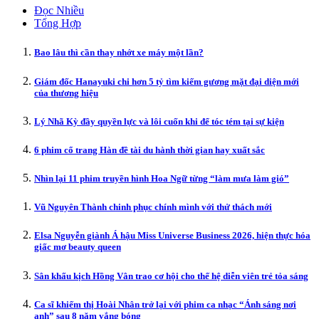
Đọc Nhiều
Tổng Hợp
Bao lâu thì cần thay nhớt xe máy một lần?
Giám đốc Hanayuki chi hơn 5 tỷ tìm kiếm gương mặt đại diện mới
của thương hiệu
Lý Nhã Kỳ đầy quyền lực và lôi cuốn khi để tóc tém tại sự kiện
6 phim cổ trang Hàn đề tài du hành thời gian hay xuất sắc
Nhìn lại 11 phim truyền hình Hoa Ngữ từng “làm mưa làm gió”
Vũ Nguyên Thành chinh phục chính mình với thử thách mới
Elsa Nguyễn giành Á hậu Miss Universe Business 2026, hiện thực hóa
giấc mơ beauty queen
Sân khấu kịch Hồng Vân trao cơ hội cho thế hệ diễn viên trẻ tỏa sáng
Ca sĩ khiếm thị Hoài Nhân trở lại với phim ca nhạc “Ánh sáng nơi
anh” sau 8 năm vắng bóng