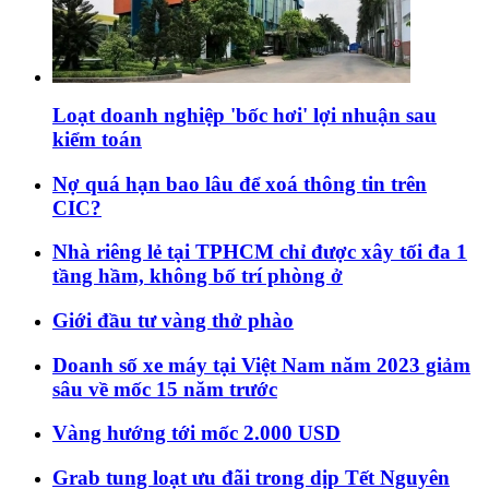
Loạt doanh nghiệp 'bốc hơi' lợi nhuận sau
kiểm toán
Nợ quá hạn bao lâu để xoá thông tin trên
CIC?
Nhà riêng lẻ tại TPHCM chỉ được xây tối đa 1
tầng hầm, không bố trí phòng ở
Giới đầu tư vàng thở phào
Doanh số xe máy tại Việt Nam năm 2023 giảm
sâu về mốc 15 năm trước
Vàng hướng tới mốc 2.000 USD
Grab tung loạt ưu đãi trong dịp Tết Nguyên