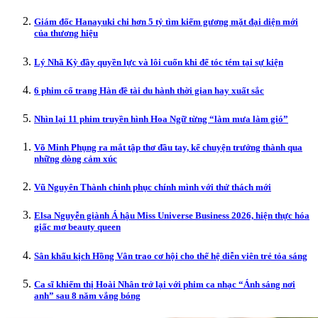
Giám đốc Hanayuki chi hơn 5 tỷ tìm kiếm gương mặt đại diện mới
của thương hiệu
Lý Nhã Kỳ đầy quyền lực và lôi cuốn khi để tóc tém tại sự kiện
6 phim cổ trang Hàn đề tài du hành thời gian hay xuất sắc
Nhìn lại 11 phim truyền hình Hoa Ngữ từng “làm mưa làm gió”
Võ Minh Phụng ra mắt tập thơ đầu tay, kể chuyện trưởng thành qua
những dòng cảm xúc
Vũ Nguyên Thành chinh phục chính mình với thử thách mới
Elsa Nguyễn giành Á hậu Miss Universe Business 2026, hiện thực hóa
giấc mơ beauty queen
Sân khấu kịch Hồng Vân trao cơ hội cho thế hệ diễn viên trẻ tỏa sáng
Ca sĩ khiếm thị Hoài Nhân trở lại với phim ca nhạc “Ánh sáng nơi
anh” sau 8 năm vắng bóng