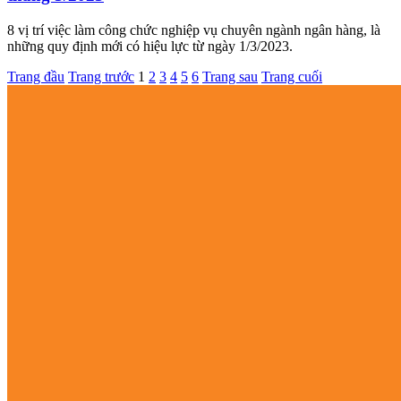
8 vị trí việc làm công chức nghiệp vụ chuyên ngành ngân hàng, là
những quy định mới có hiệu lực từ ngày 1/3/2023.
Trang đầu
Trang trước
1
2
3
4
5
6
Trang sau
Trang cuối