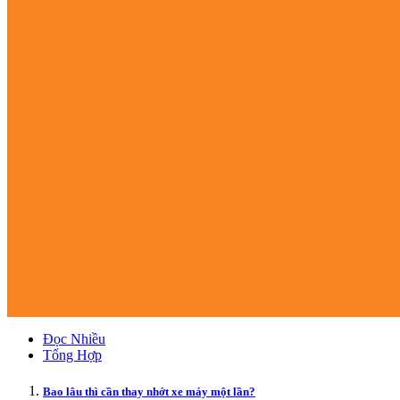
Đọc Nhiều
Tổng Hợp
Bao lâu thì cần thay nhớt xe máy một lần?