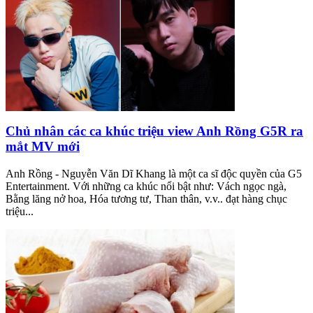
Chủ nhân các ca khúc triệu view Anh Rồng G5R ra
mắt MV mới
Anh Rồng - Nguyễn Văn Dĩ Khang là một ca sĩ độc quyền của G5
Entertainment. Với những ca khúc nổi bật như: Vách ngọc ngà,
Bằng lăng nở hoa, Hóa tương tư, Than thân, v.v.. đạt hàng chục
triệu...