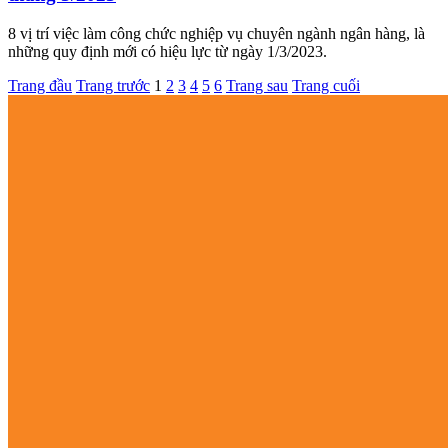
8 vị trí việc làm công chức nghiệp vụ chuyên ngành ngân hàng, là
những quy định mới có hiệu lực từ ngày 1/3/2023.
Trang đầu
Trang trước
1
2
3
4
5
6
Trang sau
Trang cuối