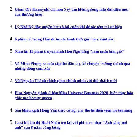
Giám đốc Hanayuki chi hơn 5 tỷ tìm kiếm gương mặt đại diện mới
của thương hiệu
Lý Nhã Kỳ đầy quyền lực và lôi cuốn khi để tóc tém tại sự kiện
6 phim cổ trang Hàn đề tài du hành thời gian hay xuất sắc
Nhìn lại 11 phim truyền hình Hoa Ngữ từng “làm mưa làm gió”
Võ Minh Phụng ra mắt tập thơ đầu tay, kể chuyện trưởng thành qua
những dòng cảm xúc
Vũ Nguyên Thành chinh phục chính mình với thử thách mới
Elsa Nguyễn giành Á hậu Miss Universe Business 2026, hiện thực hóa
giấc mơ beauty queen
Sân khấu kịch Hồng Vân trao cơ hội cho thế hệ diễn viên trẻ tỏa sáng
Ca sĩ khiếm thị Hoài Nhân trở lại với phim ca nhạc “Ánh sáng nơi
anh” sau 8 năm vắng bóng