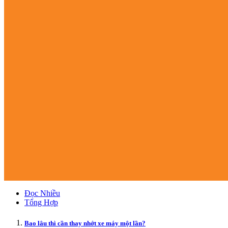
Đọc Nhiều
Tổng Hợp
Bao lâu thì cần thay nhớt xe máy một lần?