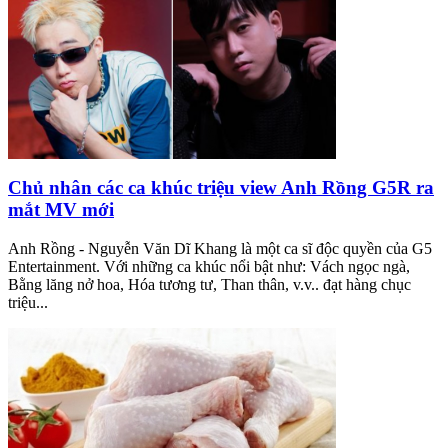
Chủ nhân các ca khúc triệu view Anh Rồng G5R ra
mắt MV mới
Anh Rồng - Nguyễn Văn Dĩ Khang là một ca sĩ độc quyền của G5
Entertainment. Với những ca khúc nổi bật như: Vách ngọc ngà,
Bằng lăng nở hoa, Hóa tương tư, Than thân, v.v.. đạt hàng chục
triệu...