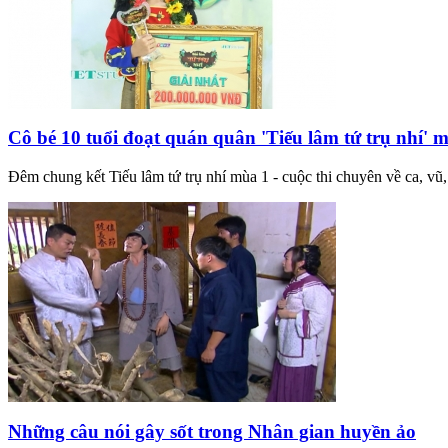
Cô bé 10 tuổi đoạt quán quân 'Tiếu lâm tứ trụ nhí' 
Đêm chung kết Tiếu lâm tứ trụ nhí mùa 1 - cuộc thi chuyên về ca, vũ,
Những câu nói gây sốt trong Nhân gian huyền ảo