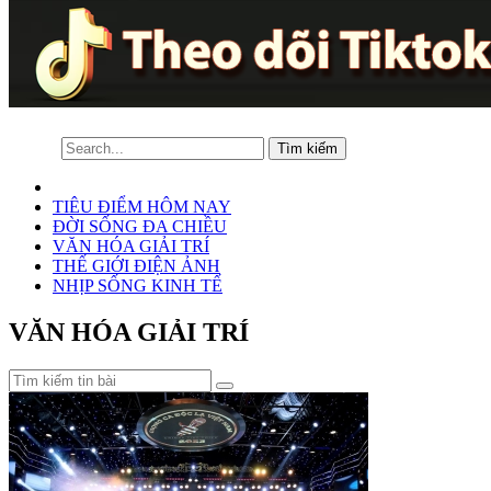
TIÊU ĐIỂM HÔM NAY
ĐỜI SỐNG ĐA CHIỀU
VĂN HÓA GIẢI TRÍ
THẾ GIỚI ĐIỆN ẢNH
NHỊP SỐNG KINH TẾ
VĂN HÓA GIẢI TRÍ