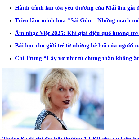
Hành trình lan tỏa yêu thương của Mái ấm gia 
Triển lãm minh họa “Sài Gòn – Những mạch nối 
Âm nhạc Việt 2025: Khi giai điệu quê hương tr
Bài học cho giới trẻ từ những bê bối của người n
Chí Trung “Lấy vợ như tù chung thân không â
Taylor Swift chỉ đòi bồi thường 1 USD cho vụ kiện h