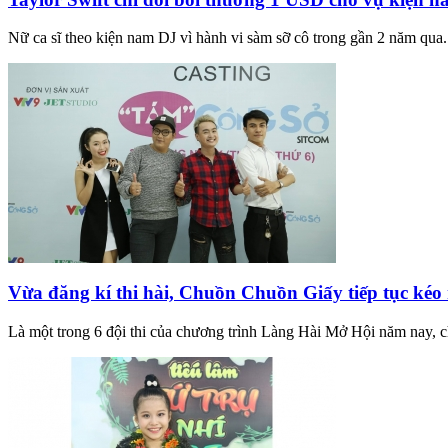
Nữ ca sĩ theo kiện nam DJ vì hành vi sàm sỡ cô trong gần 2 năm qua
Vừa đăng kí thi hài, Chuồn Chuồn Giấy tiếp tục kéo
Là một trong 6 đội thi của chương trình Làng Hài Mở Hội năm nay, c