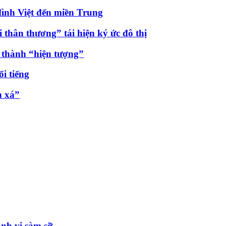
đình Việt đến miền Trung
thân thương” tái hiện ký ức đô thị
ở thành “hiện tượng”
ổi tiếng
n xá”
ành vi sàm sỡ