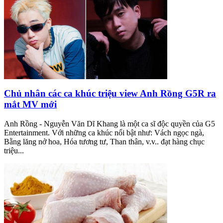
Chủ nhân các ca khúc triệu view Anh Rồng G5R ra
mắt MV mới
Anh Rồng - Nguyễn Văn Dĩ Khang là một ca sĩ độc quyền của G5
Entertainment. Với những ca khúc nổi bật như: Vách ngọc ngà,
Bằng lăng nở hoa, Hóa tương tư, Than thân, v.v.. đạt hàng chục
triệu...