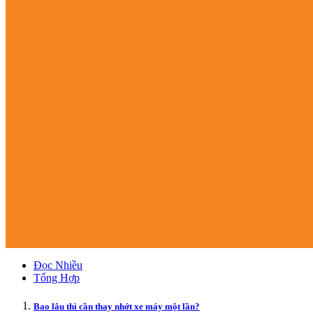
Đọc Nhiều
Tổng Hợp
Bao lâu thì cần thay nhớt xe máy một lần?