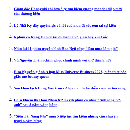
Giám đốc Hanayuki chi hơn 5 tỷ tìm kiếm gương mặt đại diện mới
của thương hiệu
Lý Nhã Kỳ đầy quyền lực và lôi cuốn khi để tóc tém tại sự kiện
6 phim cổ trang Hàn đề tài du hành thời gian hay xuất sắc
Nhìn lại 11 phim truyền hình Hoa Ngữ từng “làm mưa làm gió”
Vũ Nguyên Thành chinh phục chính mình với thử thách mới
Elsa Nguyễn giành Á hậu Miss Universe Business 2026, hiện thực hóa
giấc mơ beauty queen
Sân khấu kịch Hồng Vân trao cơ hội cho thế hệ diễn viên trẻ tỏa sáng
Ca sĩ khiếm thị Hoài Nhân trở lại với phim ca nhạc “Ánh sáng nơi
anh” sau 8 năm vắng bóng
“Siêu Tài Năng Nhí” mùa 5 tiếp tục tìm kiếm những câu chuyện
truyền cảm hứng