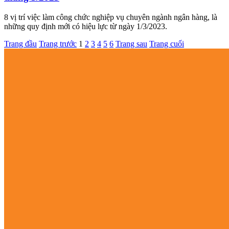
8 vị trí việc làm công chức nghiệp vụ chuyên ngành ngân hàng, là
những quy định mới có hiệu lực từ ngày 1/3/2023.
Trang đầu
Trang trước
1
2
3
4
5
6
Trang sau
Trang cuối