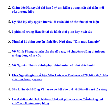
Giám đốc Hanayuki chi hơn 5 tỷ tìm kiếm gương mặt đại diện mới
của thương hiệu
Lý Nhã Kỳ đầy quyền lực và lôi cuốn khi để tóc tém tại sự kiện
6 phim cổ trang Hàn đề tài du hành thời gian hay xuất sắc
Nhìn lại 11 phim truyền hình Hoa Ngữ từng “làm mưa làm gió”
Võ Minh Phụng ra mắt tập thơ đầu tay, kể chuyện trưởng thành qua
những dòng cảm xúc
Vũ Nguyên Thành chinh phục chính mình với thử thách mới
Elsa Nguyễn giành Á hậu Miss Universe Business 2026, hiện thực hóa
giấc mơ beauty queen
Sân khấu kịch Hồng Vân trao cơ hội cho thế hệ diễn viên trẻ tỏa sáng
Ca sĩ khiếm thị Hoài Nhân trở lại với phim ca nhạc “Ánh sáng nơi
anh” sau 8 năm vắng bóng