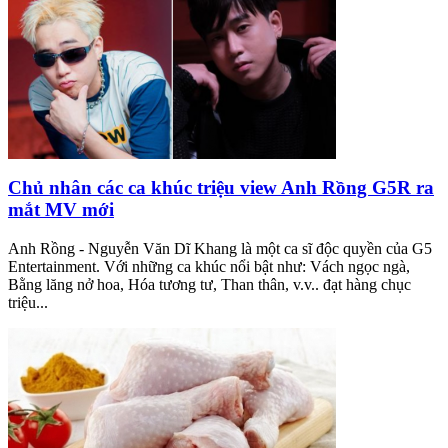
Chủ nhân các ca khúc triệu view Anh Rồng G5R ra
mắt MV mới
Anh Rồng - Nguyễn Văn Dĩ Khang là một ca sĩ độc quyền của G5
Entertainment. Với những ca khúc nổi bật như: Vách ngọc ngà,
Bằng lăng nở hoa, Hóa tương tư, Than thân, v.v.. đạt hàng chục
triệu...