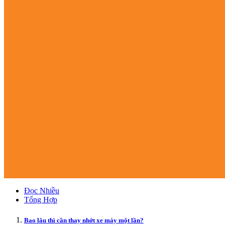
Đọc Nhiều
Tổng Hợp
Bao lâu thì cần thay nhớt xe máy một lần?