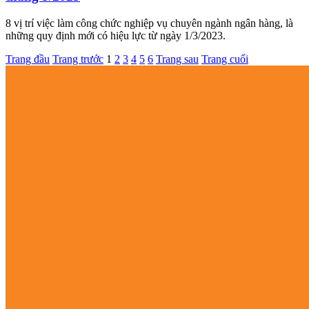
8 vị trí việc làm công chức nghiệp vụ chuyên ngành ngân hàng, là
những quy định mới có hiệu lực từ ngày 1/3/2023.
Trang đầu
Trang trước
1
2
3
4
5
6
Trang sau
Trang cuối