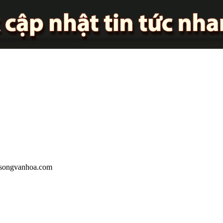
oisongvanhoa.com