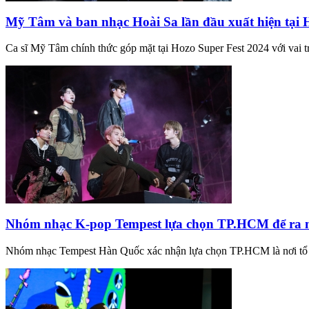
Mỹ Tâm và ban nhạc Hoài Sa lần đầu xuất hiện tạ
Ca sĩ Mỹ Tâm chính thức góp mặt tại Hozo Super Fest 2024 với vai tr
Nhóm nhạc K-pop Tempest lựa chọn TP.HCM để ra mắ
Nhóm nhạc Tempest Hàn Quốc xác nhận lựa chọn TP.HCM là nơi tổ c