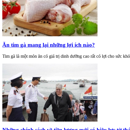
Ăn tim gà mang lại những lợi ích nào?
Tim gà là một món ăn có giá trị dinh dưỡng cao rất có lợi cho sức khỏ
Những chính sách về tiền lương mới có hiệu lực từ th