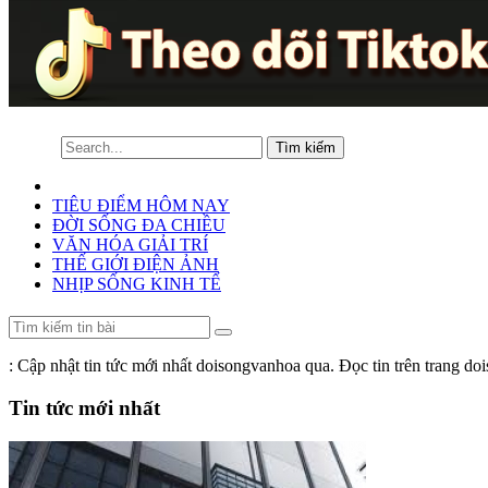
TIÊU ĐIỂM HÔM NAY
ĐỜI SỐNG ĐA CHIỀU
VĂN HÓA GIẢI TRÍ
THẾ GIỚI ĐIỆN ẢNH
NHỊP SỐNG KINH TẾ
: Cập nhật tin tức mới nhất doisongvanhoa qua. Đọc tin trên trang d
Tin tức mới nhất