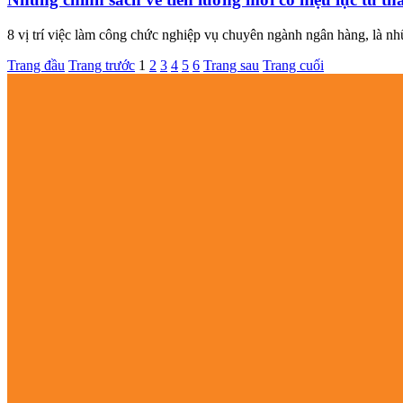
8 vị trí việc làm công chức nghiệp vụ chuyên ngành ngân hàng, là nh
Trang đầu
Trang trước
1
2
3
4
5
6
Trang sau
Trang cuối