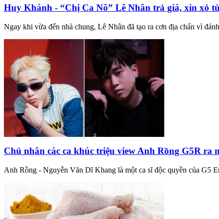
Huy Khánh - “Chị Ca Nô” Lê Nhân trả giá, xin xỏ từ
Ngay khi vừa đến nhà chung, Lê Nhân đã tạo ra cơn địa chấn vì đán
Chủ nhân các ca khúc triệu view Anh Rồng G5R ra
Anh Rồng - Nguyễn Văn Dĩ Khang là một ca sĩ độc quyền của G5 Enter