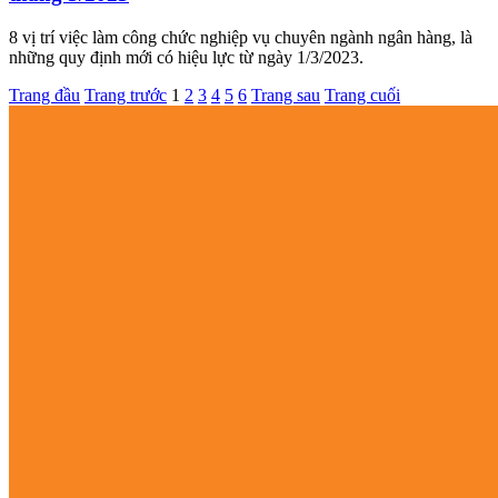
8 vị trí việc làm công chức nghiệp vụ chuyên ngành ngân hàng, là
những quy định mới có hiệu lực từ ngày 1/3/2023.
Trang đầu
Trang trước
1
2
3
4
5
6
Trang sau
Trang cuối