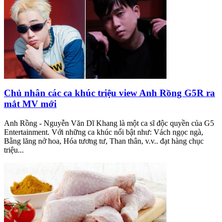
Chủ nhân các ca khúc triệu view Anh Rồng G5R ra
mắt MV mới
Anh Rồng - Nguyễn Văn Dĩ Khang là một ca sĩ độc quyền của G5
Entertainment. Với những ca khúc nổi bật như: Vách ngọc ngà,
Bằng lăng nở hoa, Hóa tương tư, Than thân, v.v.. đạt hàng chục
triệu...