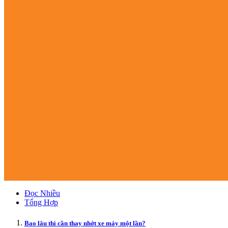
Đọc Nhiều
Tổng Hợp
Bao lâu thì cần thay nhớt xe máy một lần?