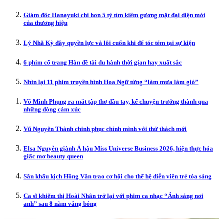
Giám đốc Hanayuki chi hơn 5 tỷ tìm kiếm gương mặt đại diện mới
của thương hiệu
Lý Nhã Kỳ đầy quyền lực và lôi cuốn khi để tóc tém tại sự kiện
6 phim cổ trang Hàn đề tài du hành thời gian hay xuất sắc
Nhìn lại 11 phim truyền hình Hoa Ngữ từng “làm mưa làm gió”
Võ Minh Phụng ra mắt tập thơ đầu tay, kể chuyện trưởng thành qua
những dòng cảm xúc
Vũ Nguyên Thành chinh phục chính mình với thử thách mới
Elsa Nguyễn giành Á hậu Miss Universe Business 2026, hiện thực hóa
giấc mơ beauty queen
Sân khấu kịch Hồng Vân trao cơ hội cho thế hệ diễn viên trẻ tỏa sáng
Ca sĩ khiếm thị Hoài Nhân trở lại với phim ca nhạc “Ánh sáng nơi
anh” sau 8 năm vắng bóng