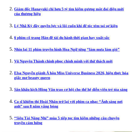
Giám đốc Hanayuki chi hơn 5 tỷ tìm kiếm gương mặt đại diện mới
của thương hiệu
Lý Nhã Kỳ đầy quyền lực và lôi cuốn khi để tóc tém tại sự kiện
6 phim cổ trang Hàn đề tài du hành thời gian hay xuất sắc
Nhìn lại 11 phim truyền hình Hoa Ngữ từng “làm mưa làm gió”
Vũ Nguyên Thành chinh phục chính mình với thử thách mới
Elsa Nguyễn giành Á hậu Miss Universe Business 2026, hiện thực hóa
giấc mơ beauty queen
Sân khấu kịch Hồng Vân trao cơ hội cho thế hệ diễn viên trẻ tỏa sáng
Ca sĩ khiếm thị Hoài Nhân trở lại với phim ca nhạc “Ánh sáng nơi
anh” sau 8 năm vắng bóng
“Siêu Tài Năng Nhí” mùa 5 tiếp tục tìm kiếm những câu chuyện
truyền cảm hứng