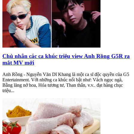
Chủ nhân các ca khúc triệu view Anh Rồng G5R ra
mắt MV mới
Anh Rồng - Nguyễn Văn Dĩ Khang là một ca sĩ độc quyền của G5
Entertainment. Với những ca khúc nổi bật như: Vách ngọc ngà,
Bằng lăng nở hoa, Hóa tương tư, Than thân, v.v.. đạt hàng chục
triệu...