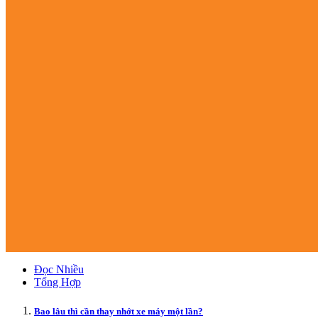
Đọc Nhiều
Tổng Hợp
Bao lâu thì cần thay nhớt xe máy một lần?