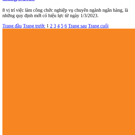
8 vị trí việc làm công chức nghiệp vụ chuyên ngành ngân hàng, là
những quy định mới có hiệu lực từ ngày 1/3/2023.
Trang đầu
Trang trước
1
2
3
4
5
6
Trang sau
Trang cuối