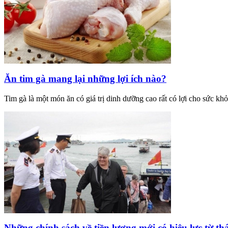
Ăn tim gà mang lại những lợi ích nào?
Tim gà là một món ăn có giá trị dinh dưỡng cao rất có lợi cho sức khỏ
Những chính sách về tiền lương mới có hiệu lực từ th