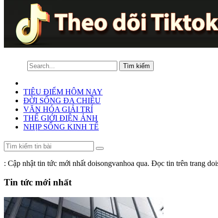
TIÊU ĐIỂM HÔM NAY
ĐỜI SỐNG ĐA CHIỀU
VĂN HÓA GIẢI TRÍ
THẾ GIỚI ĐIỆN ẢNH
NHỊP SỐNG KINH TẾ
: Cập nhật tin tức mới nhất doisongvanhoa qua. Đọc tin trên trang d
Tin tức mới nhất