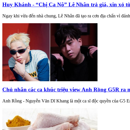
Huy Khánh - “Chị Ca Nô” Lê Nhân trả giá, xin xỏ từ
Ngay khi vừa đến nhà chung, Lê Nhân đã tạo ra cơn địa chấn vì đán
Chủ nhân các ca khúc triệu view Anh Rồng G5R ra
Anh Rồng - Nguyễn Văn Dĩ Khang là một ca sĩ độc quyền của G5 Enter