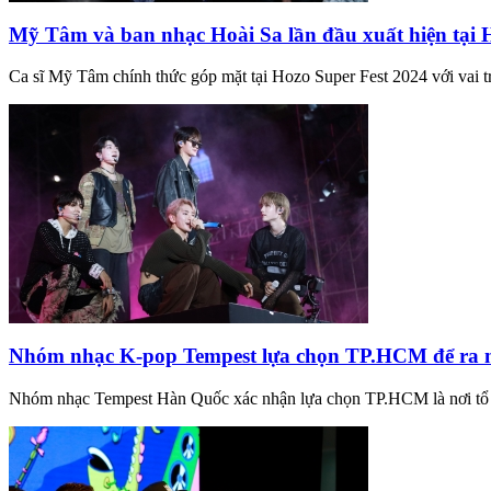
Mỹ Tâm và ban nhạc Hoài Sa lần đầu xuất hiện tạ
Ca sĩ Mỹ Tâm chính thức góp mặt tại Hozo Super Fest 2024 với vai tr
Nhóm nhạc K-pop Tempest lựa chọn TP.HCM để ra mắ
Nhóm nhạc Tempest Hàn Quốc xác nhận lựa chọn TP.HCM là nơi tổ c