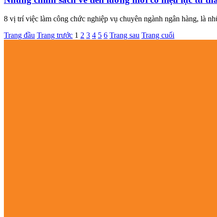
8 vị trí việc làm công chức nghiệp vụ chuyên ngành ngân hàng, là nh
Trang đầu
Trang trước
1
2
3
4
5
6
Trang sau
Trang cuối