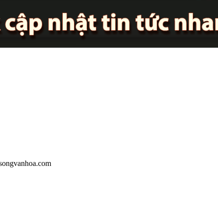
oisongvanhoa.com