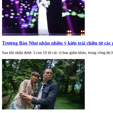
Trương Bảo Như nhận nhiều ý kiến trái chiều từ các
Sau khi nhận được 3 con 10 từ các vị ban giám khảo, trong vòng thi 