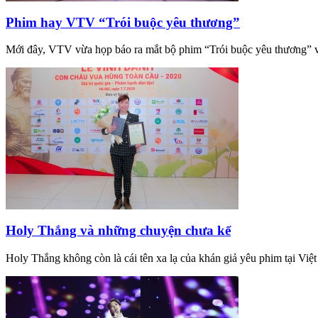
Phim hay VTV “Trói buộc yêu thương”
Mới đây, VTV vừa họp báo ra mắt bộ phim “Trói buộc yêu thương” với
Holy Thắng và những chuyện chưa kể
Holy Thắng không còn là cái tên xa lạ của khán giả yêu phim tại Việ