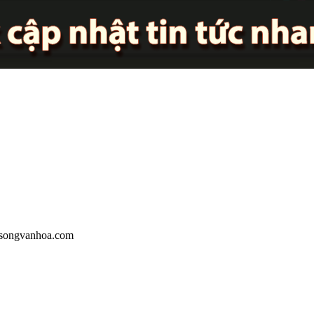
oisongvanhoa.com