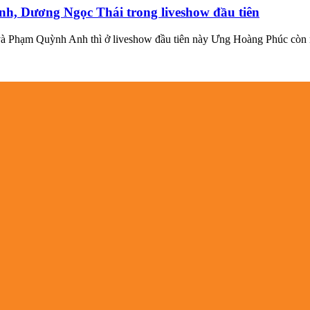
, Dương Ngọc Thái trong liveshow đầu tiên
ỷ và Phạm Quỳnh Anh thì ở liveshow đầu tiên này Ưng Hoàng Phúc c