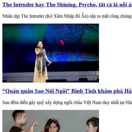
The Intruder hay The Shining, Psycho, tất cả là nỗi
Nhân dịp The Intruder (Kẻ Xâm Nhập Bí Ẩn) sắp ra mắt công chúng và
“Quán quân Sao Nối Ngôi” Bình Tinh khám phá Hàn
Sau đêm diễn gây quỹ xây dựng ngôi chùa Việt Nam duy nhất tại H