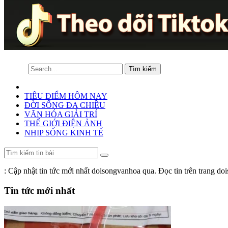
TIÊU ĐIỂM HÔM NAY
ĐỜI SỐNG ĐA CHIỀU
VĂN HÓA GIẢI TRÍ
THẾ GIỚI ĐIỆN ẢNH
NHỊP SỐNG KINH TẾ
: Cập nhật tin tức mới nhất doisongvanhoa qua. Đọc tin trên trang d
Tin tức mới nhất