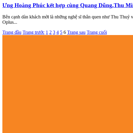
Ưng Hoàng Phúc kết hợp cùng Quang Dũng,Thu Minh
Bên cạnh dàn khách mời là những nghệ sĩ thân quen như Thu Thu
Oplus...
Trang đầu
Trang trước
1
2
3
4
5
6
Trang sau
Trang cuối