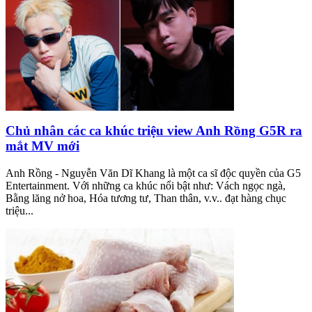
Chủ nhân các ca khúc triệu view Anh Rồng G5R ra
mắt MV mới
Anh Rồng - Nguyễn Văn Dĩ Khang là một ca sĩ độc quyền của G5
Entertainment. Với những ca khúc nổi bật như: Vách ngọc ngà,
Bằng lăng nở hoa, Hóa tương tư, Than thân, v.v.. đạt hàng chục
triệu...