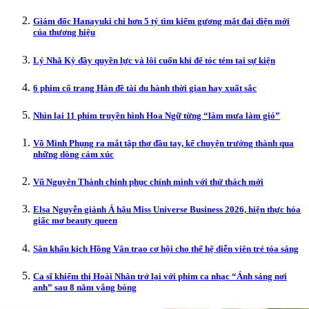
Giám đốc Hanayuki chi hơn 5 tỷ tìm kiếm gương mặt đại diện mới
của thương hiệu
Lý Nhã Kỳ đầy quyền lực và lôi cuốn khi để tóc tém tại sự kiện
6 phim cổ trang Hàn đề tài du hành thời gian hay xuất sắc
Nhìn lại 11 phim truyền hình Hoa Ngữ từng “làm mưa làm gió”
Võ Minh Phụng ra mắt tập thơ đầu tay, kể chuyện trưởng thành qua
những dòng cảm xúc
Vũ Nguyên Thành chinh phục chính mình với thử thách mới
Elsa Nguyễn giành Á hậu Miss Universe Business 2026, hiện thực hóa
giấc mơ beauty queen
Sân khấu kịch Hồng Vân trao cơ hội cho thế hệ diễn viên trẻ tỏa sáng
Ca sĩ khiếm thị Hoài Nhân trở lại với phim ca nhạc “Ánh sáng nơi
anh” sau 8 năm vắng bóng