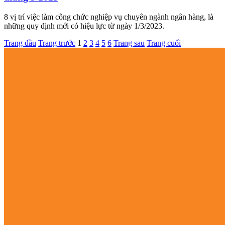
8 vị trí việc làm công chức nghiệp vụ chuyên ngành ngân hàng, là
những quy định mới có hiệu lực từ ngày 1/3/2023.
Trang đầu
Trang trước
1
2
3
4
5
6
Trang sau
Trang cuối