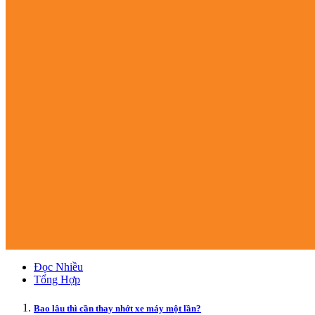
Đọc Nhiều
Tổng Hợp
Bao lâu thì cần thay nhớt xe máy một lần?