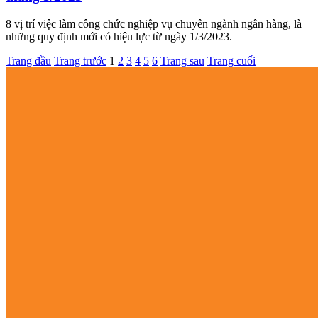
8 vị trí việc làm công chức nghiệp vụ chuyên ngành ngân hàng, là
những quy định mới có hiệu lực từ ngày 1/3/2023.
Trang đầu
Trang trước
1
2
3
4
5
6
Trang sau
Trang cuối