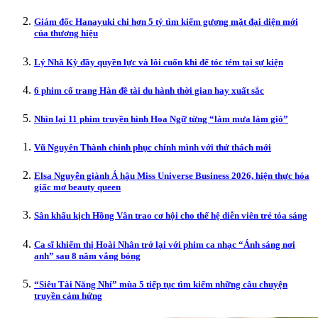
Giám đốc Hanayuki chi hơn 5 tỷ tìm kiếm gương mặt đại diện mới
của thương hiệu
Lý Nhã Kỳ đầy quyền lực và lôi cuốn khi để tóc tém tại sự kiện
6 phim cổ trang Hàn đề tài du hành thời gian hay xuất sắc
Nhìn lại 11 phim truyền hình Hoa Ngữ từng “làm mưa làm gió”
Vũ Nguyên Thành chinh phục chính mình với thử thách mới
Elsa Nguyễn giành Á hậu Miss Universe Business 2026, hiện thực hóa
giấc mơ beauty queen
Sân khấu kịch Hồng Vân trao cơ hội cho thế hệ diễn viên trẻ tỏa sáng
Ca sĩ khiếm thị Hoài Nhân trở lại với phim ca nhạc “Ánh sáng nơi
anh” sau 8 năm vắng bóng
“Siêu Tài Năng Nhí” mùa 5 tiếp tục tìm kiếm những câu chuyện
truyền cảm hứng