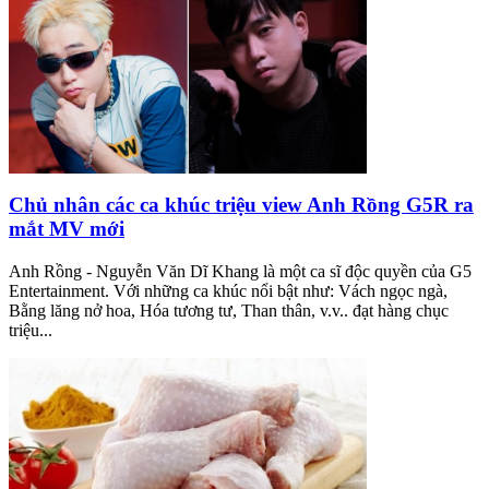
Chủ nhân các ca khúc triệu view Anh Rồng G5R ra
mắt MV mới
Anh Rồng - Nguyễn Văn Dĩ Khang là một ca sĩ độc quyền của G5
Entertainment. Với những ca khúc nổi bật như: Vách ngọc ngà,
Bằng lăng nở hoa, Hóa tương tư, Than thân, v.v.. đạt hàng chục
triệu...