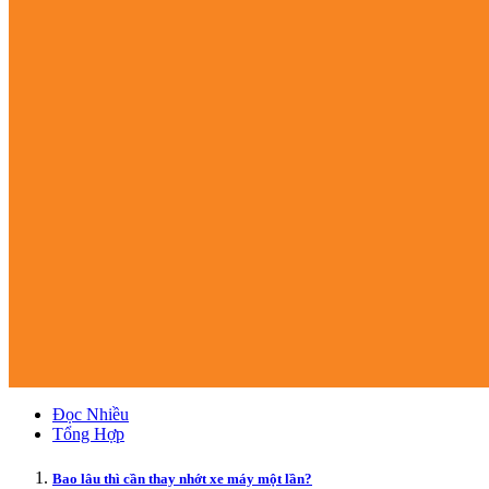
Đọc Nhiều
Tổng Hợp
Bao lâu thì cần thay nhớt xe máy một lần?