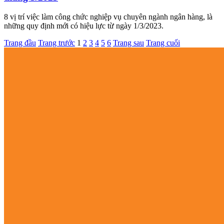
8 vị trí việc làm công chức nghiệp vụ chuyên ngành ngân hàng, là
những quy định mới có hiệu lực từ ngày 1/3/2023.
Trang đầu
Trang trước
1
2
3
4
5
6
Trang sau
Trang cuối