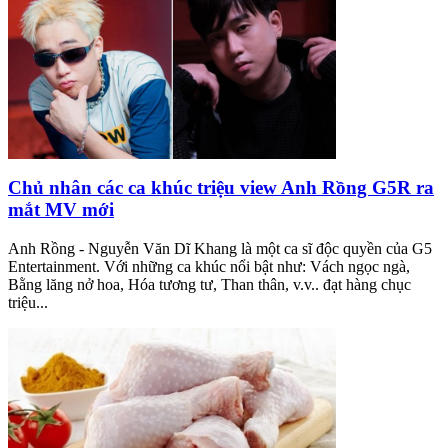
Chủ nhân các ca khúc triệu view Anh Rồng G5R ra
mắt MV mới
Anh Rồng - Nguyễn Văn Dĩ Khang là một ca sĩ độc quyền của G5
Entertainment. Với những ca khúc nổi bật như: Vách ngọc ngà,
Bằng lăng nở hoa, Hóa tương tư, Than thân, v.v.. đạt hàng chục
triệu...