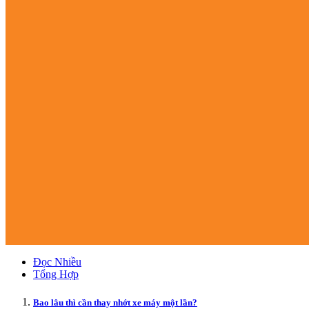
Đọc Nhiều
Tổng Hợp
Bao lâu thì cần thay nhớt xe máy một lần?