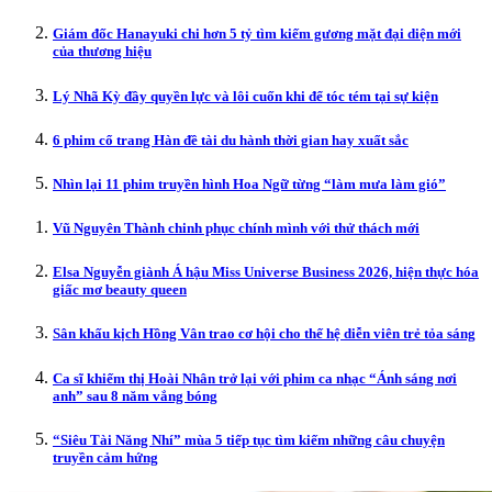
Giám đốc Hanayuki chi hơn 5 tỷ tìm kiếm gương mặt đại diện mới
của thương hiệu
Lý Nhã Kỳ đầy quyền lực và lôi cuốn khi để tóc tém tại sự kiện
6 phim cổ trang Hàn đề tài du hành thời gian hay xuất sắc
Nhìn lại 11 phim truyền hình Hoa Ngữ từng “làm mưa làm gió”
Vũ Nguyên Thành chinh phục chính mình với thử thách mới
Elsa Nguyễn giành Á hậu Miss Universe Business 2026, hiện thực hóa
giấc mơ beauty queen
Sân khấu kịch Hồng Vân trao cơ hội cho thế hệ diễn viên trẻ tỏa sáng
Ca sĩ khiếm thị Hoài Nhân trở lại với phim ca nhạc “Ánh sáng nơi
anh” sau 8 năm vắng bóng
“Siêu Tài Năng Nhí” mùa 5 tiếp tục tìm kiếm những câu chuyện
truyền cảm hứng