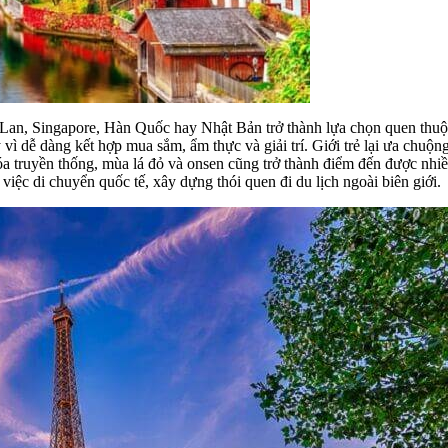
Lan, Singapore, Hàn Quốc hay Nhật Bản trở thành lựa chọn quen thuộc 
vì dễ dàng kết hợp mua sắm, ẩm thực và giải trí. Giới trẻ lại ưa chuộ
a truyền thống, mùa lá đỏ và onsen cũng trở thành điểm đến được nhiề
việc di chuyển quốc tế, xây dựng thói quen đi du lịch ngoài biên giới.