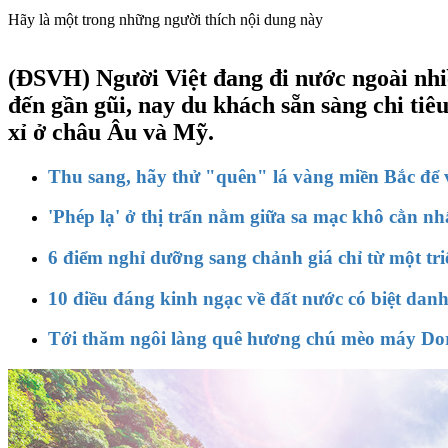
Hãy là một trong những người thích nội dung này
(ĐSVH)
Người Việt đang đi nước ngoài nhi
đến gần gũi, nay du khách sẵn sàng chi tiê
xỉ ở châu Âu và Mỹ.
Thu sang, hãy thử "quên" lá vàng miền Bắc để 
'Phép lạ' ở thị trấn nằm giữa sa mạc khô cằn nhấ
6 điểm nghỉ dưỡng sang chảnh giá chỉ từ một tr
10 điều đáng kinh ngạc về đất nước có biệt dan
Tới thăm ngôi làng quê hương chú mèo máy D