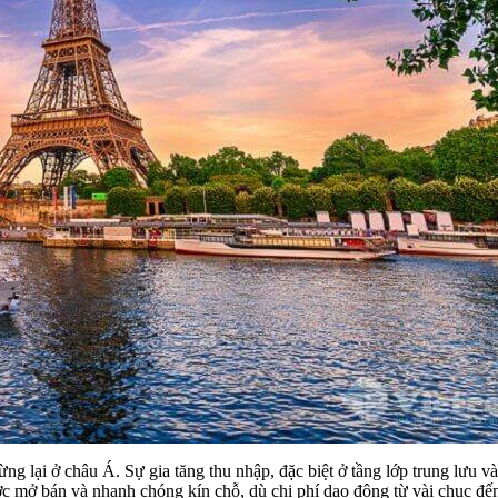
g lại ở châu Á. Sự gia tăng thu nhập, đặc biệt ở tầng lớp trung lưu và
 mở bán và nhanh chóng kín chỗ, dù chi phí dao động từ vài chục đến 