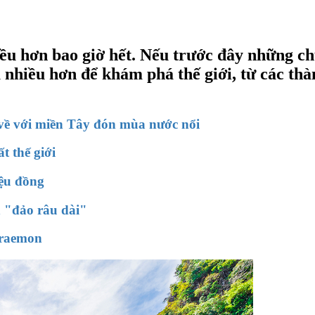
ều hơn bao giờ hết. Nếu trước đây những chu
u nhiều hơn để khám phá thế giới, từ các t
về với miền Tây đón mùa nước nổi
t thế giới
iệu đồng
h "đảo râu dài"
oraemon