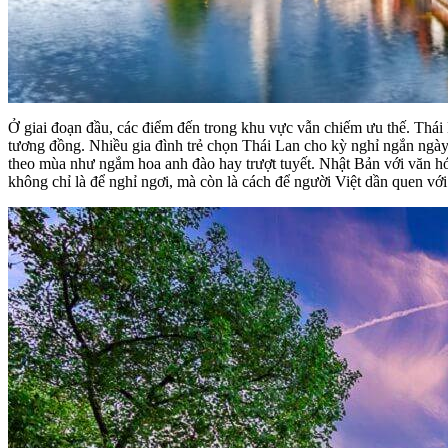
Ở giai đoạn đầu, các điểm đến trong khu vực vẫn chiếm ưu thế. Thái 
tương đồng. Nhiều gia đình trẻ chọn Thái Lan cho kỳ nghỉ ngắn ngày 
theo mùa như ngắm hoa anh đào hay trượt tuyết. Nhật Bản với văn hó
không chỉ là để nghỉ ngơi, mà còn là cách để người Việt dần quen với 