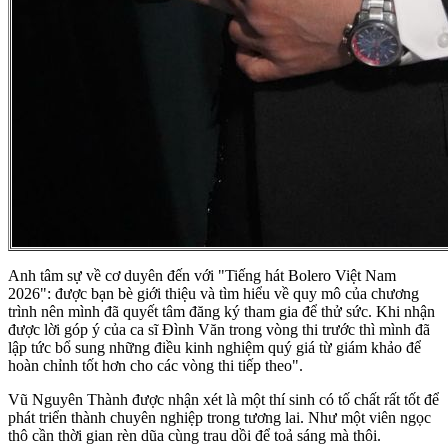
Anh tâm sự về cơ duyên đến với "Tiếng hát Bolero Việt Nam
2026": được bạn bè giới thiệu và tìm hiểu về quy mô của chương
trình nên mình đã quyết tâm đăng ký tham gia để thử sức. Khi nhận
được lời góp ý của ca sĩ Đình Văn trong vòng thi trước thì mình đã
lập tức bổ sung những điều kinh nghiệm quý giá từ giám khảo để
hoàn chỉnh tốt hơn cho các vòng thi tiếp theo".
Vũ Nguyên Thành được nhận xét là một thí sinh có tố chất rất tốt để
phát triển thành chuyên nghiệp trong tương lai. Như một viên ngọc
thô cần thời gian rèn dũa cùng trau dồi để toả sáng mà thôi.