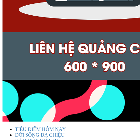
TIÊU ĐIỂM HÔM NAY
ĐỜI SỐNG ĐA CHIỀU