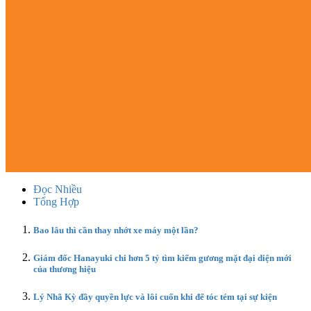
Đọc Nhiều
Tổng Hợp
Bao lâu thì cần thay nhớt xe máy một lần?
Giám đốc Hanayuki chi hơn 5 tỷ tìm kiếm gương mặt đại diện mới
của thương hiệu
Lý Nhã Kỳ đầy quyền lực và lôi cuốn khi để tóc tém tại sự kiện