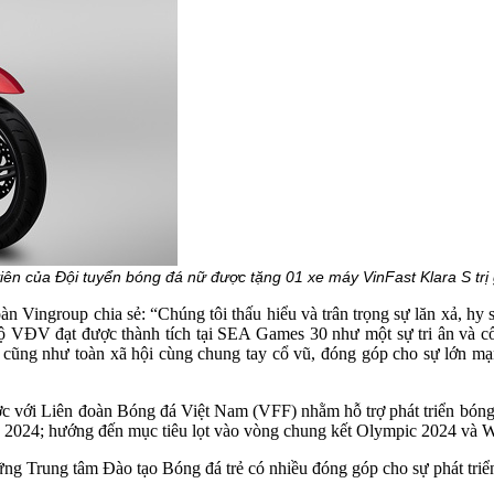
 của Đội tuyển bóng đá nữ được tặng 01 xe máy VinFast Klara S trị g
ingroup chia sẻ: “Chúng tôi thấu hiểu và trân trọng sự lăn xả, hy si
bộ VĐV đạt được thành tích tại SEA Games 30 như một sự tri ân và cổ
ũng như toàn xã hội cùng chung tay cổ vũ, đóng góp cho sự lớn mạn
c với Liên đoàn Bóng đá Việt Nam (VFF) nhằm hỗ trợ phát triển bóng 
đến 2024; hướng đến mục tiêu lọt vào vòng chung kết Olympic 2024 và 
g Trung tâm Đào tạo Bóng đá trẻ có nhiều đóng góp cho sự phát triể