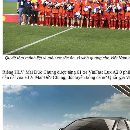
Quyết tâm mãnh liệt vì màu cờ sắc áo, vì vinh quang cho Việt Nam 
Riêng HLV Mai Đức Chung được tặng 01 xe VinFast Lux A2.0 phiên 
dẫn dắt của HLV Mai Đức Chung, đội tuyển bóng đá nữ Quốc gia Vi