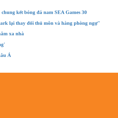
rận chung kết bóng đá nam SEA Games 30
ark lại thay đổi thủ môn và hàng phòng ngự"
năm xa nhà
ng'
hâu Á