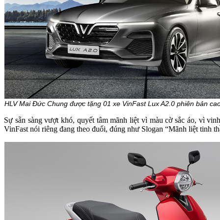
HLV Mai Đức Chung được tặng 01 xe VinFast Lux A2.0 phiên bản cao 
Sự sẵn sàng vượt khó, quyết tâm mãnh liệt vì màu cờ sắc áo, vì 
VinFast nói riêng đang theo đuổi, đúng như Slogan “Mãnh liệt tinh t