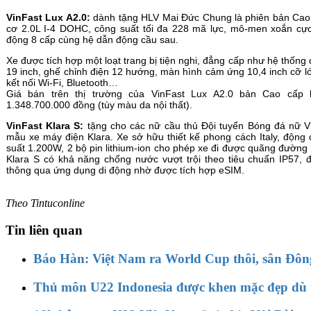
VinFast Lux A2.0:
dành tặng HLV Mai Đức Chung là phiên bản Cao 
cơ 2.0L I-4 DOHC, công suất tối đa 228 mã lực, mô-men xoắn cự
động 8 cấp cùng hệ dẫn động cầu sau.
Xe được tích hợp một loạt trang bị tiện nghi, đẳng cấp như hệ thống
19 inch, ghế chỉnh điện 12 hướng, màn hình cảm ứng 10,4 inch cỡ lớ
kết nối Wi-Fi, Bluetooth…
Giá bán trên thị trường của VinFast Lux A2.0 bản Cao cấp 
1.348.700.000 đồng (tùy màu da nội thất).
VinFast Klara S:
tặng cho các nữ cầu thủ Đội tuyển Bóng đá nữ V
mẫu xe máy điện Klara. Xe sở hữu thiết kế phong cách Italy, động
suất 1.200W, 2 bộ pin lithium-ion cho phép xe đi được quãng đường
Klara S có khả năng chống nước vượt trội theo tiêu chuẩn IP57, đ
thông qua ứng dụng di động nhờ được tích hợp eSIM.
Theo Tintuconline
Tin liên quan
Báo Hàn: Việt Nam ra World Cup thôi, sân Đôn
Thủ môn U22 Indonesia được khen mặc đẹp dù t