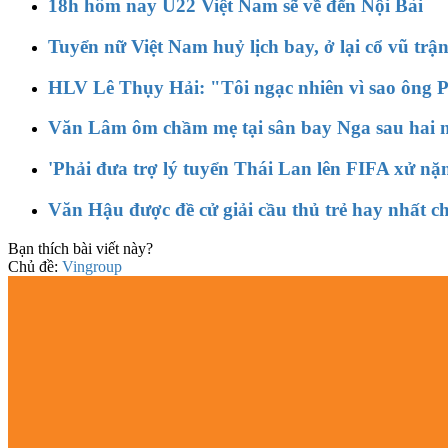
18h hôm nay U22 Việt Nam sẽ về đến Nội Bài
Tuyển nữ Việt Nam huỷ lịch bay, ở lại cổ vũ t
HLV Lê Thụy Hải: "Tôi ngạc nhiên vì sao ông P
Văn Lâm ôm chầm mẹ tại sân bay Nga sau hai 
'Phải đưa trợ lý tuyển Thái Lan lên FIFA xử nặ
Văn Hậu được đề cử giải cầu thủ trẻ hay nhất c
Bạn thích bài viết này?
Chủ đề:
Vingroup