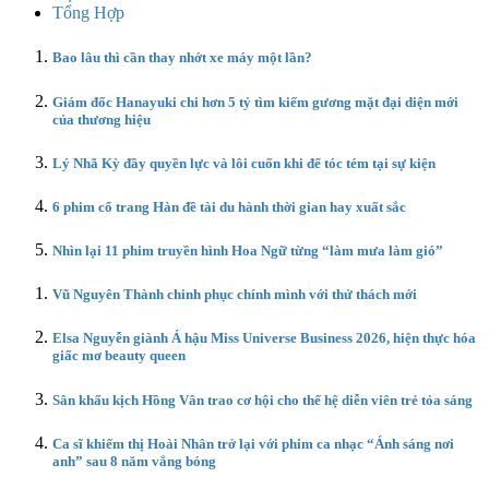
Tổng Hợp
Bao lâu thì cần thay nhớt xe máy một lần?
Giám đốc Hanayuki chi hơn 5 tỷ tìm kiếm gương mặt đại diện mới
của thương hiệu
Lý Nhã Kỳ đầy quyền lực và lôi cuốn khi để tóc tém tại sự kiện
6 phim cổ trang Hàn đề tài du hành thời gian hay xuất sắc
Nhìn lại 11 phim truyền hình Hoa Ngữ từng “làm mưa làm gió”
Vũ Nguyên Thành chinh phục chính mình với thử thách mới
Elsa Nguyễn giành Á hậu Miss Universe Business 2026, hiện thực hóa
giấc mơ beauty queen
Sân khấu kịch Hồng Vân trao cơ hội cho thế hệ diễn viên trẻ tỏa sáng
Ca sĩ khiếm thị Hoài Nhân trở lại với phim ca nhạc “Ánh sáng nơi
anh” sau 8 năm vắng bóng