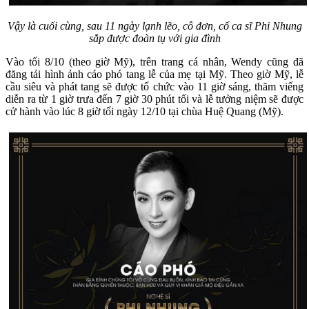
Vậy là cuối cùng, sau 11 ngày lạnh lẽo, cô đơn, cố ca sĩ Phi Nhung
sắp được đoàn tụ với gia đình
Vào tối 8/10 (theo giờ Mỹ), trên trang cá nhân, Wendy cũng đã
đăng tải hình ảnh cáo phó tang lễ của mẹ tại Mỹ. Theo giờ Mỹ, lễ
cầu siêu và phát tang sẽ được tổ chức vào 11 giờ sáng, thăm viếng
diễn ra từ 1 giờ trưa đến 7 giờ 30 phút tối và lễ tưởng niệm sẽ được
cử hành vào lúc 8 giờ tối ngày 12/10 tại chùa Huệ Quang (Mỹ).