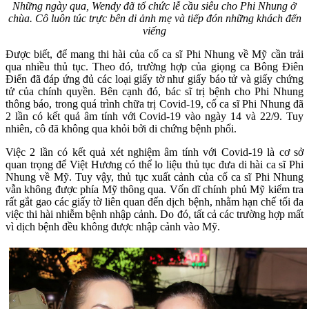
Những ngày qua, Wendy đã tổ chức lễ cầu siêu cho Phi Nhung ở
chùa. Cô luôn túc trực bên di ảnh mẹ và tiếp đón những khách đến
viếng
Được biết, để mang thi hài của cố ca sĩ Phi Nhung về Mỹ cần trải
qua nhiều thủ tục. Theo đó, trường hợp của giọng ca Bông Điên
Điển đã đáp ứng đủ các loại giấy tờ như giấy báo tử và giấy chứng
tử của chính quyền. Bên cạnh đó, bác sĩ trị bệnh cho Phi Nhung
thông báo, trong quá trình chữa trị Covid-19, cố ca sĩ Phi Nhung đã
2 lần có kết quả âm tính với Covid-19 vào ngày 14 và 22/9. Tuy
nhiên, cô đã không qua khỏi bởi di chứng bệnh phổi.
Việc 2 lần có kết quả xét nghiệm âm tính với Covid-19 là cơ sở
quan trọng để Việt Hương có thể lo liệu thủ tục đưa di hài ca sĩ Phi
Nhung về Mỹ. Tuy vậy, thủ tục xuất cảnh của cố ca sĩ Phi Nhung
vẫn không được phía Mỹ thông qua. Vốn dĩ chính phủ Mỹ kiểm tra
rất gắt gao các giấy tờ liên quan đến dịch bệnh, nhằm hạn chế tối đa
việc thi hài nhiễm bệnh nhập cảnh. Do đó, tất cả các trường hợp mất
vì dịch bệnh đều không được nhập cảnh vào Mỹ.