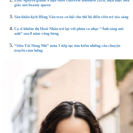
Elsa Nguyễn giành Á hậu Miss Universe Business 2026, hiện thực hóa
giấc mơ beauty queen
Sân khấu kịch Hồng Vân trao cơ hội cho thế hệ diễn viên trẻ tỏa sáng
Ca sĩ khiếm thị Hoài Nhân trở lại với phim ca nhạc “Ánh sáng nơi
anh” sau 8 năm vắng bóng
“Siêu Tài Năng Nhí” mùa 5 tiếp tục tìm kiếm những câu chuyện
truyền cảm hứng