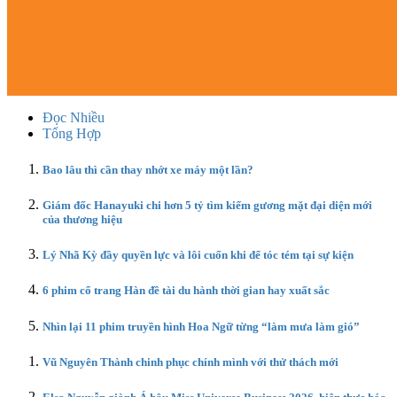
Đọc Nhiều
Tổng Hợp
Bao lâu thì cần thay nhớt xe máy một lần?
Giám đốc Hanayuki chi hơn 5 tỷ tìm kiếm gương mặt đại diện mới
của thương hiệu
Lý Nhã Kỳ đầy quyền lực và lôi cuốn khi để tóc tém tại sự kiện
6 phim cổ trang Hàn đề tài du hành thời gian hay xuất sắc
Nhìn lại 11 phim truyền hình Hoa Ngữ từng “làm mưa làm gió”
Vũ Nguyên Thành chinh phục chính mình với thử thách mới