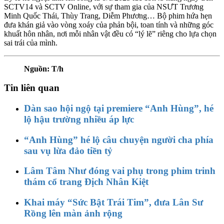
SCTV14 và SCTV Online, với sự tham gia của NSƯT Trương
Minh Quốc Thái, Thùy Trang, Diễm Phương… Bộ phim hứa hẹn
đưa khán giả vào vòng xoáy của phản bội, toan tính và những góc
khuất hôn nhân, nơi mỗi nhân vật đều có “lý lẽ” riêng cho lựa chọn
sai trái của mình.
Nguồn: T/h
Tin liên quan
Dàn sao hội ngộ tại premiere “Anh Hùng”, hé
lộ hậu trường nhiều áp lực
“Anh Hùng” hé lộ câu chuyện người cha phía
sau vụ lừa đảo tiền tỷ
Lâm Tâm Như đóng vai phụ trong phim trinh
thám cổ trang Địch Nhân Kiệt
Khai máy “Sức Bật Trái Tim”, đưa Lân Sư
Rồng lên màn ảnh rộng