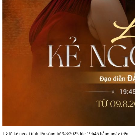
Lý lẽ kẻ ngoại tình lên sóng từ 9/8/2025 lúc 19h45 hằng ngày trên