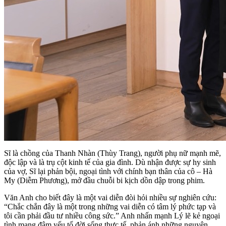
Sĩ là chồng của Thanh Nhàn (Thùy Trang), người phụ nữ mạnh mẽ,
độc lập và là trụ cột kinh tế của gia đình. Dù nhận được sự hy sinh
của vợ, Sĩ lại phản bội, ngoại tình với chính bạn thân của cô – Hà
My (Diễm Phương), mở đầu chuỗi bi kịch dồn dập trong phim.
Văn Anh cho biết đây là một vai diễn đòi hỏi nhiều sự nghiên cứu:
“Chắc chắn đây là một trong những vai diễn có tâm lý phức tạp và
tôi cần phải đầu tư nhiều công sức.” Anh nhấn mạnh Lý lẽ kẻ ngoại
tình mang đậm yếu tố đời sống thực tế, phản ánh những nguyên