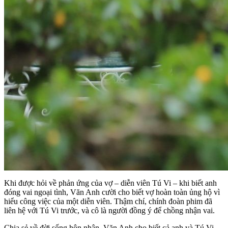
Khi được hỏi về phản ứng của vợ – diễn viên Tú Vi – khi biết anh
đóng vai ngoại tình, Văn Anh cười cho biết vợ hoàn toàn ủng hộ vì
hiểu công việc của một diễn viên. Thậm chí, chính đoàn phim đã
liên hệ với Tú Vi trước, và cô là người đồng ý để chồng nhận vai.
Chia sẻ về đời sống hôn nhân, Văn Anh cho biết cả anh và Tú Vi