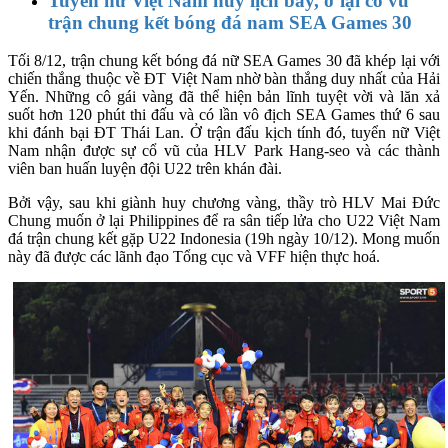
Tuyển nữ Việt Nam huỷ lịch bay, ở lại cổ vũ
trận chung kết bóng đá nam SEA Games 30
Tối 8/12, trận chung kết bóng đá nữ SEA Games 30 đã khép lại với
chiến thắng thuộc về ĐT Việt Nam nhờ bàn thắng duy nhất của Hải
Yến. Những cô gái vàng đã thể hiện bản lĩnh tuyệt vời và lăn xả
suốt hơn 120 phút thi đấu và có lần vô địch SEA Games thứ 6 sau
khi đánh bại ĐT Thái Lan. Ở trận đấu kịch tính đó, tuyển nữ Việt
Nam nhận được sự cổ vũ của HLV Park Hang-seo và các thành
viên ban huấn luyện đội U22 trên khán đài.
Bởi vậy, sau khi giành huy chương vàng, thầy trò HLV Mai Đức
Chung muốn ở lại Philippines để ra sân tiếp lửa cho U22 Việt Nam
đá trận chung kết gặp U22 Indonesia (19h ngày 10/12). Mong muốn
này đã được các lãnh đạo Tổng cục và VFF hiện thực hoá.