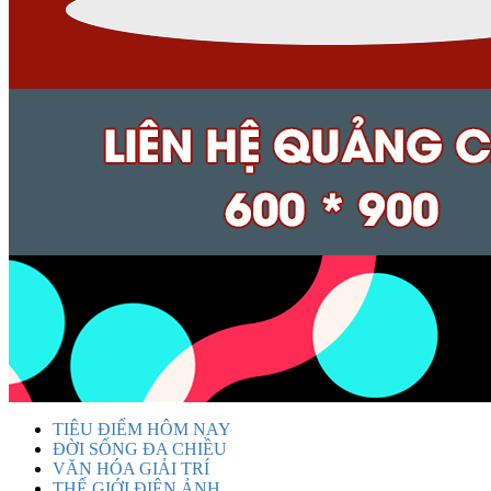
TIÊU ĐIỂM HÔM NAY
ĐỜI SỐNG ĐA CHIỀU
VĂN HÓA GIẢI TRÍ
THẾ GIỚI ĐIỆN ẢNH