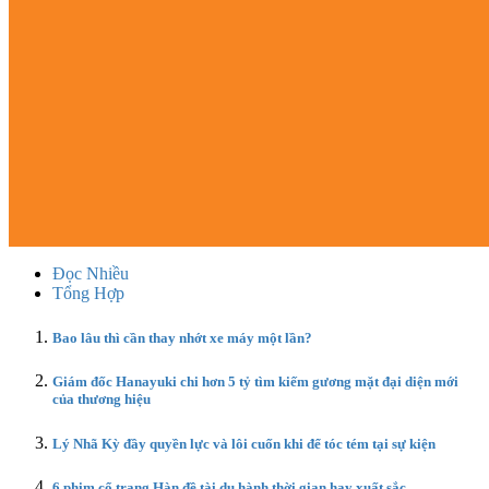
Đọc Nhiều
Tổng Hợp
Bao lâu thì cần thay nhớt xe máy một lần?
Giám đốc Hanayuki chi hơn 5 tỷ tìm kiếm gương mặt đại diện mới
của thương hiệu
Lý Nhã Kỳ đầy quyền lực và lôi cuốn khi để tóc tém tại sự kiện
6 phim cổ trang Hàn đề tài du hành thời gian hay xuất sắc