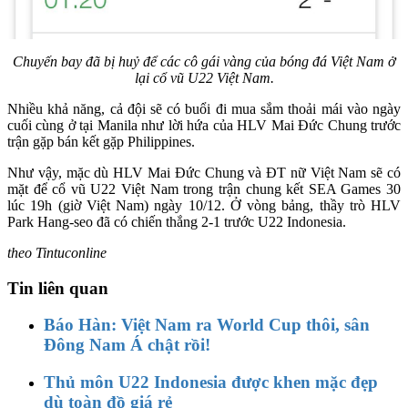
Chuyến bay đã bị huỷ để các cô gái vàng của bóng đá Việt Nam ở
lại cổ vũ U22 Việt Nam.
Nhiều khả năng, cả đội sẽ có buổi đi mua sắm thoải mái vào ngày
cuối cùng ở tại Manila như lời hứa của HLV Mai Đức Chung trước
trận gặp bán kết gặp Philippines.
Như vậy, mặc dù HLV Mai Đức Chung và ĐT nữ Việt Nam sẽ có
mặt để cổ vũ U22 Việt Nam trong trận chung kết SEA Games 30
lúc 19h (giờ Việt Nam) ngày 10/12. Ở vòng bảng, thầy trò HLV
Park Hang-seo đã có chiến thắng 2-1 trước U22 Indonesia.
theo Tintuconline
Tin liên quan
Báo Hàn: Việt Nam ra World Cup thôi, sân
Đông Nam Á chật rồi!
Thủ môn U22 Indonesia được khen mặc đẹp
dù toàn đồ giá rẻ