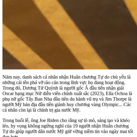
Năm nay, danh sách cá nhân nhận Huân chương Tự do chủ yếu là
những cái tên phá vỡ rào cản trong lĩnh vực họ đang hoạt động.
Trong đó, Dương Tử Quỳnh là người gốc Á đầu tiên nhận giải
Oscar hạng mục Nữ diễn viên chính xuất sắc (2023), Ella Ochoa là
phụ nữ gốc Tây Ban Nha đầu tiên du hành vũ trụ và Jim Thorpe là
người Mỹ bản địa đầu tiên giành huy chương vàng Olympic... Các
cá nhân còn lại là chính trị gia nước Mỹ.
Trong buổi lễ, ông Joe Biden cho rằng sự tò mò, sáng tạo và khéo
léo, hy vọng không ngừng nghỉ của 19 người nhận Huân chương
Tự do giúp người dân nước Mỹ giữ vững niềm tin vào ngày mai tốt
đẹp hơn.