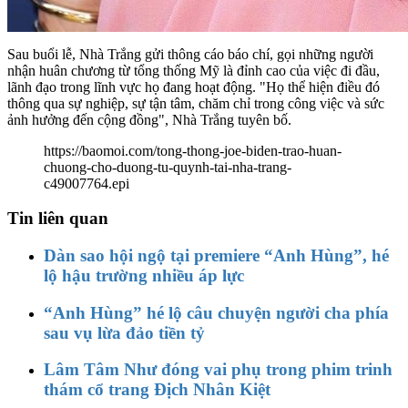
Sau buổi lễ, Nhà Trắng gửi thông cáo báo chí, gọi những người
nhận huân chương từ tổng thống Mỹ là đỉnh cao của việc đi đầu,
lãnh đạo trong lĩnh vực họ đang hoạt động. "Họ thể hiện điều đó
thông qua sự nghiệp, sự tận tâm, chăm chỉ trong công việc và sức
ảnh hưởng đến cộng đồng", Nhà Trắng tuyên bố.
https://baomoi.com/tong-thong-joe-biden-trao-huan-
chuong-cho-duong-tu-quynh-tai-nha-trang-
c49007764.epi
Tin liên quan
Dàn sao hội ngộ tại premiere “Anh Hùng”, hé
lộ hậu trường nhiều áp lực
“Anh Hùng” hé lộ câu chuyện người cha phía
sau vụ lừa đảo tiền tỷ
Lâm Tâm Như đóng vai phụ trong phim trinh
thám cổ trang Địch Nhân Kiệt