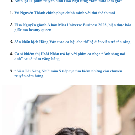
Nhìn lại 11 phim truyền hình Hoa Ngữ từng “làm mưa làm gió”
Vũ Nguyên Thành chinh phục chính mình với thử thách mới
Elsa Nguyễn giành Á hậu Miss Universe Business 2026, hiện thực hóa
giấc mơ beauty queen
Sân khấu kịch Hồng Vân trao cơ hội cho thế hệ diễn viên trẻ tỏa sáng
Ca sĩ khiếm thị Hoài Nhân trở lại với phim ca nhạc “Ánh sáng nơi
anh” sau 8 năm vắng bóng
“Siêu Tài Năng Nhí” mùa 5 tiếp tục tìm kiếm những câu chuyện
truyền cảm hứng