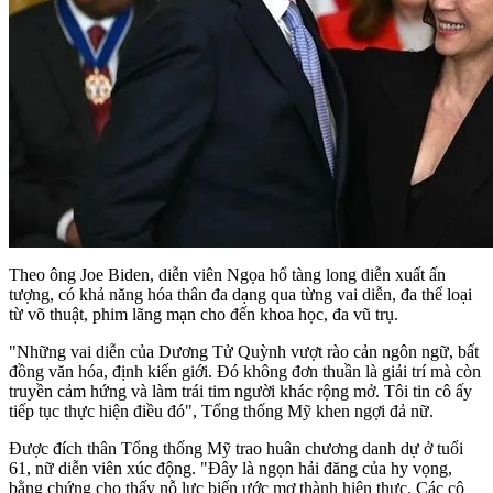
Theo ông Joe Biden, diễn viên Ngọa hổ tàng long diễn xuất ấn
tượng, có khả năng hóa thân đa dạng qua từng vai diễn, đa thể loại
từ võ thuật, phim lãng mạn cho đến khoa học, đa vũ trụ.
"Những vai diễn của Dương Tử Quỳnh vượt rào cản ngôn ngữ, bất
đồng văn hóa, định kiến giới. Đó không đơn thuần là giải trí mà còn
truyền cảm hứng và làm trái tim người khác rộng mở. Tôi tin cô ấy
tiếp tục thực hiện điều đó", Tổng thống Mỹ khen ngợi đả nữ.
Được đích thân Tổng thống Mỹ trao huân chương danh dự ở tuổi
61, nữ diễn viên xúc động. "Đây là ngọn hải đăng của hy vọng,
bằng chứng cho thấy nỗ lực biến ước mơ thành hiện thực. Các cô