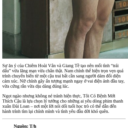
Sự ăn ý của Chiêm Hoài Vân và Giang Tề tạo nên mối tình “trái
dấu” vừa lãng mạn vừa chân thật. Nam chính thể hiện trọn vẹn quá
trình chuyển biến từ một cậu trai bất cần sang người dám đối diện
cảm xúc. Nữ chính gây ấn tượng mạnh ngay ở vai điện ảnh đầu tay,
vừa cứng rắn vừa dịu dàng đúng lúc.
Ngọt ngào nhưng không né tránh hiện thực, Tôi Có Bệnh Mới
Thích Cậu là lựa chọn lý tưởng cho những ai yêu dòng phim thanh
xuân Đài Loan – nơi một lời nói dối tuổi học trò có thể dẫn đến
hành trình tìm lại chính mình và tình yêu đầu đời khó quên.
Nguồn: T/h