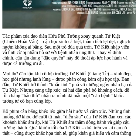
Tác phẩm của đạo diễn Hứa Phú Tường xoay quanh Tử Kiệt
(Chiêm Hoài Vân) – cậu học sinh cá biệt, thành tích lẹt đẹt, nghịch
ngợm không ai bằng. Sau một trò đùa quá trớn, Tử Kiệt nhập viện
và tình cờ bị nhầm hồ sơ với bệnh nhân ung thư. Thay vì đính
chính, cậu tận dụng “đặc quyền” này để thoát áp lực học hành và
được cả trường ưu ái.
Mọi thứ đảo lộn khi cô lớp trưởng Tử Khiết (Giang Tề) – xinh đẹp,
học giỏi nhưng lạnh lùng – được phân công kèm cậu học tập. Ban
đầu, Tử Khiết trở thành “khắc tinh” phá vỡ những ngày nhàn hạ của
Tử Kiệt. Nhưng càng tiếp xúc, cả hai dần phá bỏ khoảng cách, để
rồi chàng “báo thủ” nhận ra mình đã mắc một “căn bệnh” khác:
tương tư cô bạn cùng lớp.
Bộ phim cân bằng khéo léo giữa hài hước và cảm xúc. Những tình
huống dở khóc dở cười từ màn “diễn sâu” của Tử Kiệt đan xen các
khoảnh khắc ấm áp, khi Tử Khiết âm thầm đồng hành và giúp cậu
trưởng thành. Quá khứ u tối của Tử Kiệt – dựa trên vụ tai nạn có
thật – cũng được khắc họa tinh tế, giúp khán giả hiểu và cảm thông