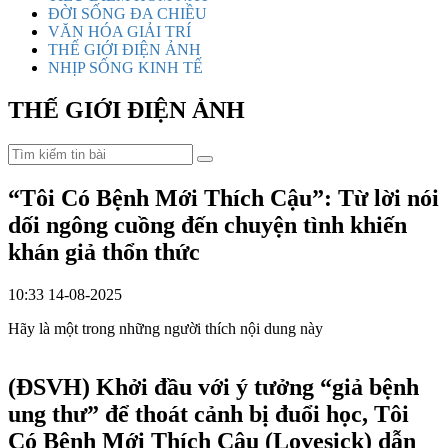
ĐỜI SỐNG ĐA CHIỀU
VĂN HÓA GIẢI TRÍ
THẾ GIỚI ĐIỆN ẢNH
NHỊP SỐNG KINH TẾ
THẾ GIỚI ĐIỆN ẢNH
“Tôi Có Bệnh Mới Thích Cậu”: Từ lời nói
dối ngông cuồng đến chuyện tình khiến
khán giả thổn thức
10:33 14-08-2025
Hãy là một trong những người thích nội dung này
(ĐSVH)
Khởi đầu với ý tưởng “giả bệnh
ung thư” để thoát cảnh bị đuổi học, Tôi
Có Bệnh Mới Thích Cậu (Lovesick) dẫn