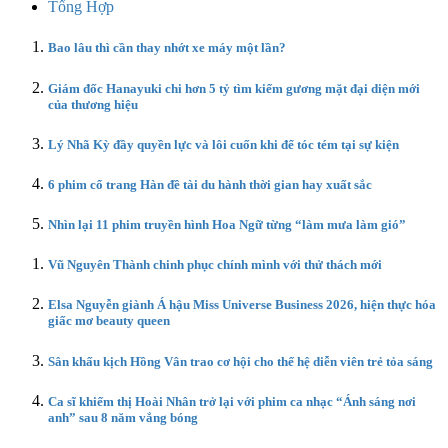
Tổng Hợp
Bao lâu thì cần thay nhớt xe máy một lần?
Giám đốc Hanayuki chi hơn 5 tỷ tìm kiếm gương mặt đại diện mới
của thương hiệu
Lý Nhã Kỳ đầy quyền lực và lôi cuốn khi để tóc tém tại sự kiện
6 phim cổ trang Hàn đề tài du hành thời gian hay xuất sắc
Nhìn lại 11 phim truyền hình Hoa Ngữ từng “làm mưa làm gió”
Vũ Nguyên Thành chinh phục chính mình với thử thách mới
Elsa Nguyễn giành Á hậu Miss Universe Business 2026, hiện thực hóa
giấc mơ beauty queen
Sân khấu kịch Hồng Vân trao cơ hội cho thế hệ diễn viên trẻ tỏa sáng
Ca sĩ khiếm thị Hoài Nhân trở lại với phim ca nhạc “Ánh sáng nơi
anh” sau 8 năm vắng bóng