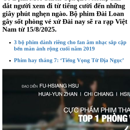
dắt người xem đi từ tiếng cười đến những
giây phút nghẹn ngào. Bộ phim Đài Loan
gây sốt phòng vé xứ Đài nay sẽ ra rạp Việt
Nam từ 15/8/2025.
3 bộ phim dành riêng cho fan âm nhạc sắp cập
bến màn ảnh rộng cuối năm 2019
Phim hay tháng 7: ‘Tiếng Vọng Từ Địa Ngục’