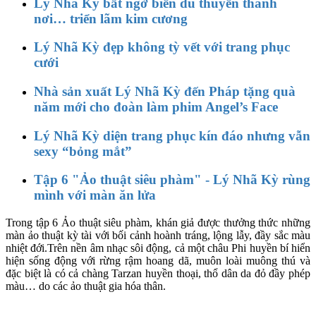
Lý Nhã Kỳ bất ngờ biến du thuyền thành
nơi… triển lãm kim cương
Lý Nhã Kỳ đẹp không tỳ vết với trang phục
cưới
Nhà sản xuất Lý Nhã Kỳ đến Pháp tặng quà
năm mới cho đoàn làm phim Angel’s Face
Lý Nhã Kỳ diện trang phục kín đáo nhưng vẫn
sexy “bỏng mắt”
Tập 6 "Ảo thuật siêu phàm" - Lý Nhã Kỳ rùng
mình với màn ăn lửa
Trong tập 6 Ảo thuật siêu phàm, khán giả được thưởng thức những
màn ảo thuật kỳ tài với bối cảnh hoành tráng, lộng lẫy, đầy sắc màu
nhiệt đới.Trên nền âm nhạc sôi động, cả một châu Phi huyền bí hiển
hiện sống động với rừng rậm hoang dã, muôn loài muông thú và
đặc biệt là có cả chàng Tarzan huyền thoại, thổ dân da đỏ đầy phép
màu… do các ảo thuật gia hóa thân.