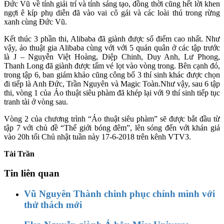
Đức Vũ về tính giải trí và tính sáng tạo, đồng thời cũng hết lời khen
ngợi ê kíp phụ diễn đã vào vai cô gái và các loài thú trong rừng
xanh cùng Đức Vũ.
Kết thúc 3 phần thi, Alibaba đã giành được số điểm cao nhất. Như
vậy, ảo thuật gia Alibaba cùng với với 5 quán quân ở các tập trước
là J – Nguyễn Việt Hoàng, Diệp Chinh, Duy Anh, Lư Phong,
Thanh Long đã giành được tấm vé lọt vào vòng trong. Bên cạnh đó,
trong tập 6, ban giám khảo cũng công bố 3 thí sinh khác được chọn
đi tiếp là Anh Đức, Trần Nguyên và Magic Toàn.Như vậy, sau 6 tập
thi, vòng 1 của Ảo thuật siêu phàm đã khép lại với 9 thí sinh tiếp tục
tranh tài ở vòng sau.
Vòng 2 của chương trình “Ảo thuật siêu phàm” sẽ được bắt đầu từ
tập 7 với chủ đề “Thế giới bóng đêm”, lên sóng đến với khán giả
vào 20h tối Chủ nhật tuần này 17-6-2018 trên kênh VTV3.
Tài Trần
Tin liên quan
Vũ Nguyên Thành chinh phục chính mình với
thử thách mới