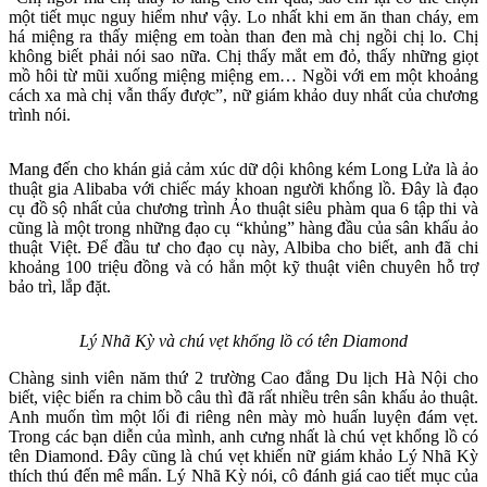
một tiết mục nguy hiểm như vậy. Lo nhất khi em ăn than cháy, em
há miệng ra thấy miệng em toàn than đen mà chị ngồi chị lo. Chị
không biết phải nói sao nữa. Chị thấy mắt em đỏ, thấy những giọt
mồ hôi từ mũi xuống miệng miệng em… Ngồi với em một khoảng
cách xa mà chị vẫn thấy được”, nữ giám khảo duy nhất của chương
trình nói.
Mang đến cho khán giả cảm xúc dữ dội không kém Long Lửa là ảo
thuật gia Alibaba với chiếc máy khoan người khổng lồ. Đây là đạo
cụ đồ sộ nhất của chương trình Ảo thuật siêu phàm qua 6 tập thi và
cũng là một trong những đạo cụ “khủng” hàng đầu của sân khấu ảo
thuật Việt. Để đầu tư cho đạo cụ này, Albiba cho biết, anh đã chi
khoảng 100 triệu đồng và có hẳn một kỹ thuật viên chuyên hỗ trợ
bảo trì, lắp đặt.
Lý Nhã Kỳ và chú vẹt khổng lồ có tên Diamond
Chàng sinh viên năm thứ 2 trường Cao đẳng Du lịch Hà Nội cho
biết, việc biến ra chim bồ câu thì đã rất nhiều trên sân khấu ảo thuật.
Anh muốn tìm một lối đi riêng nên mày mò huấn luyện đám vẹt.
Trong các bạn diễn của mình, anh cưng nhất là chú vẹt khổng lồ có
tên Diamond. Đây cũng là chú vẹt khiến nữ giám khảo Lý Nhã Kỳ
thích thú đến mê mẩn. Lý Nhã Kỳ nói, cô đánh giá cao tiết mục của