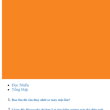
Đọc Nhiều
Tổng Hợp
Bao lâu thì cần thay nhớt xe máy một lần?
Giám đốc Hanayuki chi hơn 5 tỷ tìm kiếm gương mặt đại diện mới