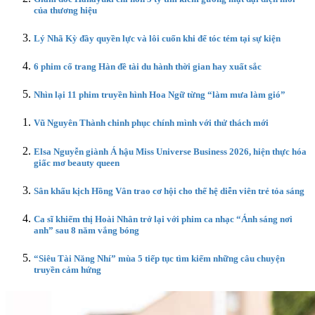
của thương hiệu
Lý Nhã Kỳ đầy quyền lực và lôi cuốn khi để tóc tém tại sự kiện
6 phim cổ trang Hàn đề tài du hành thời gian hay xuất sắc
Nhìn lại 11 phim truyền hình Hoa Ngữ từng “làm mưa làm gió”
Vũ Nguyên Thành chinh phục chính mình với thử thách mới
Elsa Nguyễn giành Á hậu Miss Universe Business 2026, hiện thực hóa
giấc mơ beauty queen
Sân khấu kịch Hồng Vân trao cơ hội cho thế hệ diễn viên trẻ tỏa sáng
Ca sĩ khiếm thị Hoài Nhân trở lại với phim ca nhạc “Ánh sáng nơi
anh” sau 8 năm vắng bóng
“Siêu Tài Năng Nhí” mùa 5 tiếp tục tìm kiếm những câu chuyện
truyền cảm hứng