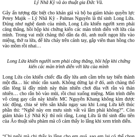
Lý Nhã Kỳ và ảo thuật gia Đức Vũ.
Gây ấn tượng đặc biệt cho khán giả và bộ ba giám khảo quyền lực
Petey Majik – Lý Nhã Kỳ - Palmas Nguyên là thí sinh Long Lửa.
Đúng như nghệ danh của mình, Long Lửa khiến người xem phải
căng thẳng, hồi hộp khi chứng kiến các màn trình diễn với lửa của
mình. Trong vai một chàng thổ dân da đỏ, anh nuốt ngọn lửa vào
miệng, thở ra lửa, để lửa cháy trên cánh tay, gắp viên than hồng cho
vào mồm rồi nhai…
Long Lửa khiến người xem phải căng thẳng, hồi hộp khi chứng
kiến các màn trình diễn với lửa của mình
Long Lửa còn khiến chiếc đĩa đầy lửa anh cầm trên tay biến thành
một đĩa… lúc nhúc rắn xanh. Không dừng lại ở đó, anh chàng thổ
dân lông lá đầy mình này thản nhiên chơi đùa với rắn và thản
nhiên… cho rắn bò vào mũi, rồi chui xuống miệng. Màn trình diễn
vô cùng gay cấn này khiến MC Nguyên Khang không kìm được
xúc động, chia sẻ trên sân khấu ngay sau khi Long Lửa kết thúc
phần thi: “Nghề này em mưu sinh vất vả lắm phải không?”. Còn
giám khảo Lý Nhã Kỳ thì nói rằng, Long Lửa là thí sinh đầu tiên
của Ảo thuật siêu phàm mà cô cảm thấy lo lắng khi xem trình diễn.
“Chị ngồi mà chị thấy lo lắng cho em quá, sao em lại có thể chọn