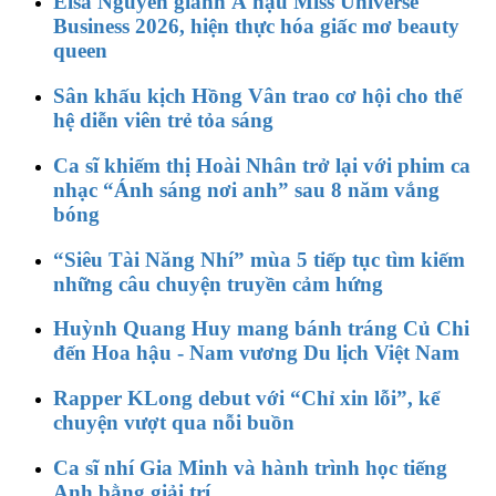
Elsa Nguyễn giành Á hậu Miss Universe
Business 2026, hiện thực hóa giấc mơ beauty
queen
Sân khấu kịch Hồng Vân trao cơ hội cho thế
hệ diễn viên trẻ tỏa sáng
Ca sĩ khiếm thị Hoài Nhân trở lại với phim ca
nhạc “Ánh sáng nơi anh” sau 8 năm vắng
bóng
“Siêu Tài Năng Nhí” mùa 5 tiếp tục tìm kiếm
những câu chuyện truyền cảm hứng
Huỳnh Quang Huy mang bánh tráng Củ Chi
đến Hoa hậu - Nam vương Du lịch Việt Nam
Rapper KLong debut với “Chỉ xin lỗi”, kể
chuyện vượt qua nỗi buồn
Ca sĩ nhí Gia Minh và hành trình học tiếng
Anh bằng giải trí