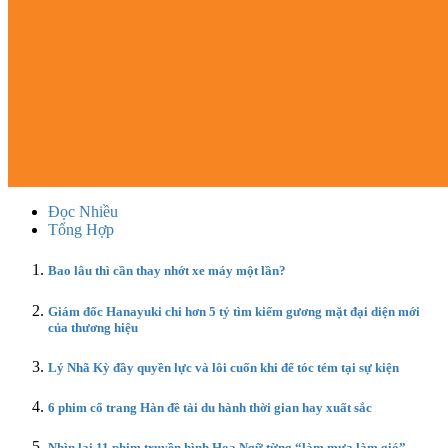
Đọc Nhiều
Tổng Hợp
Bao lâu thì cần thay nhớt xe máy một lần?
Giám đốc Hanayuki chi hơn 5 tỷ tìm kiếm gương mặt đại diện mới
của thương hiệu
Lý Nhã Kỳ đầy quyền lực và lôi cuốn khi để tóc tém tại sự kiện
6 phim cổ trang Hàn đề tài du hành thời gian hay xuất sắc
Nhìn lại 11 phim truyền hình Hoa Ngữ từng “làm mưa làm gió”