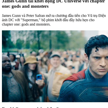
James Gunn tái khởi động DC Universe với chapter
one: gods and monsters
James Gunn và Peter Safran mở ra chương đầu tiên cho Vũ trụ Điện
ảnh DC với "Superman," bộ phim khởi đầu đầy hứa hẹn cho
chapter one: gods and monsters.