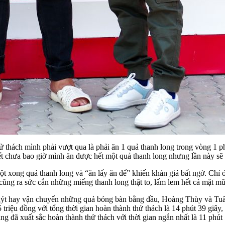
thách mình phải vượt qua là phải ăn 1 quả thanh long trong vòng 1 phú
chưa bao giờ mình ăn được hết một quả thanh long nhưng lần này sẽ 
ong quả thanh long và “ăn lấy ăn để” khiến khán giả bất ngờ. Chỉ ở 
g ra sức cắn những miếng thanh long thật to, lấm lem hết cả mặt mũi
 quýt hay vận chuyển những quả bóng bàn bằng đầu, Hoàng Thùy và Tu
triệu đồng với tổng thời gian hoàn thành thử thách là 14 phút 39 giây
g đã xuất sắc hoàn thành thử thách với thời gian ngắn nhất là 11 phút 