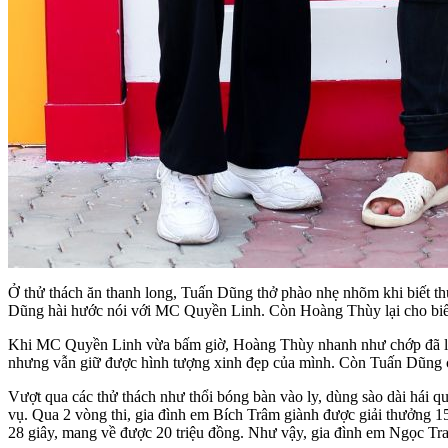
Ở thử thách ăn thanh long, Tuấn Dũng thở phào nhẹ nhõm khi biết thử 
Dũng hài hước nói với MC Quyền Linh. Còn Hoàng Thùy lại cho biết 
Khi MC Quyền Linh vừa bấm giờ, Hoàng Thùy nhanh như chớp đã lột x
nhưng vẫn giữ được hình tượng xinh đẹp của mình. Còn Tuấn Dũng cũn
Vượt qua các thử thách như thổi bóng bàn vào ly, dùng sào dài hái
vụ. Qua 2 vòng thi, gia đình em Bích Trâm giành được giải thưởng 15 
28 giây, mang về được 20 triệu đồng. Như vậy, gia đình em Ngọc Tran