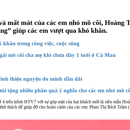
 và mất mát của các em nhỏ mồ côi, Hoàng 
ủng” giúp các em vượt qua khó khăn.
 khăn trong công việc, cuộc sống
gái mồ côi cha mẹ khi chưa đầy 1 tuổi ở Cà Mau
ình thiện nguyện do mình dẫn dắt
úi tặng nhiều phần quà ý nghĩa cho các em nhỏ mồ cô
hứ 4 trên kênh HTV7 với sự góp mặt của hai khách mời là siêu mẫu H
thử thách để giúp đỡ cho hoàn cảnh của các em: Phan Thị Bích Trâm (