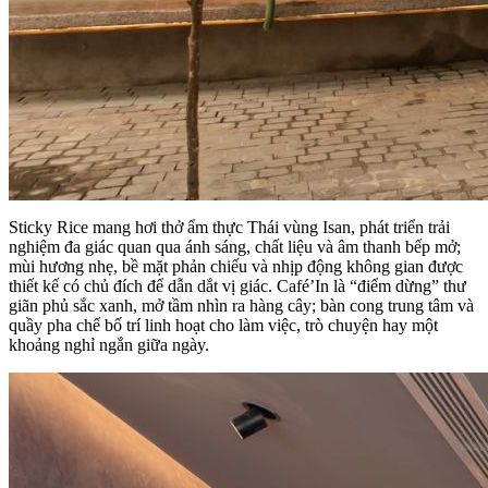
Sticky Rice mang hơi thở ẩm thực Thái vùng Isan, phát triển trải
nghiệm đa giác quan qua ánh sáng, chất liệu và âm thanh bếp mở;
mùi hương nhẹ, bề mặt phản chiếu và nhịp động không gian được
thiết kế có chủ đích để dẫn dắt vị giác. Café’In là “điểm dừng” thư
giãn phủ sắc xanh, mở tầm nhìn ra hàng cây; bàn cong trung tâm và
quầy pha chế bố trí linh hoạt cho làm việc, trò chuyện hay một
khoảng nghỉ ngắn giữa ngày.