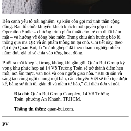
Bên cạnh yếu tố trải nghiệm, sự kiện còn gợi mở tinh thần cộng
đồng. Ban tổ chức khuyến khích khách mời quyên góp cho
Operation Smile – chương trình phẫu thuật cho trẻ em dị tật hàm
mặt – và hướng về đồng bào miền Trung chịu ảnh hưởng bão lũ,
thông qua mã QR và ấn phẩm thông tin tại chỗ. Chi tiết này, theo
đại diện Quán Bụi, là “mảnh ghép” đã theo doanh nghiệp nhiều
năm: đưa giá trị sẻ chia vào từng hoạt động.
Buổi ra mắt khép lại trong không khí gần gũi. Quán Bụi Group kỳ
vọng khu phức hợp tại 14 Võ Trường Toản sẽ trở thành điểm hẹn
mới, nơi ẩm thực, văn hoá và con người giao hòa. “Khi di sản và
sáng tạo cùng ngồi chung một bàn, câu chuyện Việt sẽ tiếp tục được
kể, bằng sự tinh tế, giản dị và niềm tự hào,” đại diện đơn vị nói.
Địa chỉ:
Quán Bụi Group Complex, 14 Võ Trường
Toản, phường An Khánh, TP.HCM.
Thông tin thêm:
quan-bui.com.
PV