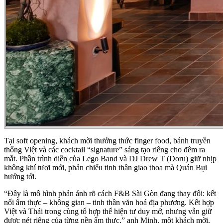
Tại soft opening, khách mời thưởng thức finger food, bánh truyền
thống Việt và các cocktail “signature” sáng tạo riêng cho đêm ra
mắt. Phần trình diễn của Lego Band và DJ Drew T (Doru) giữ nhịp
không khí tươi mới, phản chiếu tinh thần giao thoa mà Quán Bụi
hướng tới.
“Đây là mô hình phản ánh rõ cách F&B Sài Gòn đang thay đổi: kết
nối ẩm thực – không gian – tinh thần văn hoá địa phương. Kết hợp
Việt và Thái trong cùng tổ hợp thể hiện tư duy mở, nhưng vẫn giữ
được nét riêng của từng nền ẩm thực,” anh Minh, một khách mời,