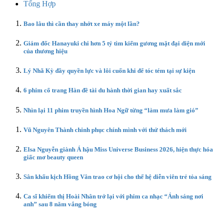
Tổng Hợp
Bao lâu thì cần thay nhớt xe máy một lần?
Giám đốc Hanayuki chi hơn 5 tỷ tìm kiếm gương mặt đại diện mới
của thương hiệu
Lý Nhã Kỳ đầy quyền lực và lôi cuốn khi để tóc tém tại sự kiện
6 phim cổ trang Hàn đề tài du hành thời gian hay xuất sắc
Nhìn lại 11 phim truyền hình Hoa Ngữ từng “làm mưa làm gió”
Vũ Nguyên Thành chinh phục chính mình với thử thách mới
Elsa Nguyễn giành Á hậu Miss Universe Business 2026, hiện thực hóa
giấc mơ beauty queen
Sân khấu kịch Hồng Vân trao cơ hội cho thế hệ diễn viên trẻ tỏa sáng
Ca sĩ khiếm thị Hoài Nhân trở lại với phim ca nhạc “Ánh sáng nơi
anh” sau 8 năm vắng bóng