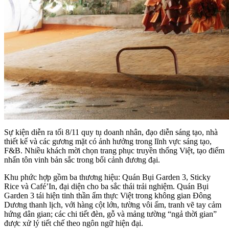
Sự kiện diễn ra tối 8/11 quy tụ doanh nhân, đạo diễn sáng tạo, nhà
thiết kế và các gương mặt có ảnh hưởng trong lĩnh vực sáng tạo,
F&B. Nhiều khách mời chọn trang phục truyền thống Việt, tạo điểm
nhấn tôn vinh bản sắc trong bối cảnh đương đại.
Khu phức hợp gồm ba thương hiệu: Quán Bụi Garden 3, Sticky
Rice và Café’In, đại diện cho ba sắc thái trải nghiệm. Quán Bụi
Garden 3 tái hiện tinh thần ẩm thực Việt trong không gian Đông
Dương thanh lịch, với hàng cột lớn, tường vôi ấm, tranh vẽ tay cảm
hứng dân gian; các chi tiết đèn, gỗ và mảng tường “ngả thời gian”
được xử lý tiết chế theo ngôn ngữ hiện đại.