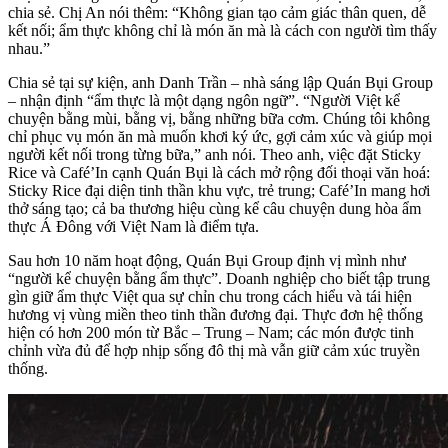
chia sẻ. Chị An nói thêm: “Không gian tạo cảm giác thân quen, dễ
kết nối; ẩm thực không chỉ là món ăn mà là cách con người tìm thấy
nhau.”
Chia sẻ tại sự kiện, anh Danh Trần – nhà sáng lập Quán Bụi Group
– nhận định “ẩm thực là một dạng ngôn ngữ”. “Người Việt kể
chuyện bằng mùi, bằng vị, bằng những bữa cơm. Chúng tôi không
chỉ phục vụ món ăn mà muốn khơi ký ức, gợi cảm xúc và giúp mọi
người kết nối trong từng bữa,” anh nói. Theo anh, việc đặt Sticky
Rice và Café’In cạnh Quán Bụi là cách mở rộng đối thoại văn hoá:
Sticky Rice đại diện tinh thần khu vực, trẻ trung; Café’In mang hơi
thở sáng tạo; cả ba thương hiệu cùng kể câu chuyện dung hòa ẩm
thực Á Đông với Việt Nam là điểm tựa.
Sau hơn 10 năm hoạt động, Quán Bụi Group định vị mình như
“người kể chuyện bằng ẩm thực”. Doanh nghiệp cho biết tập trung
gìn giữ ẩm thực Việt qua sự chỉn chu trong cách hiểu và tái hiện
hương vị vùng miền theo tinh thần đương đại. Thực đơn hệ thống
hiện có hơn 200 món từ Bắc – Trung – Nam; các món được tinh
chỉnh vừa đủ để hợp nhịp sống đô thị mà vẫn giữ cảm xúc truyền
thống.