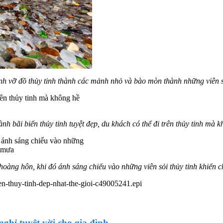
ánh vỡ đồ thủy tinh thành các mảnh nhỏ và bào mòn thành những viên 
nh bãi biển thủy tinh tuyệt đẹp, du khách có thể đi trên thủy tinh mà 
hoàng hôn, khi đó ánh sáng chiếu vào những viên sỏi thủy tinh khiến 
ien-thuy-tinh-dep-nhat-the-gioi-c49005241.epi
ghỉ tuyệt vời cho gia đình