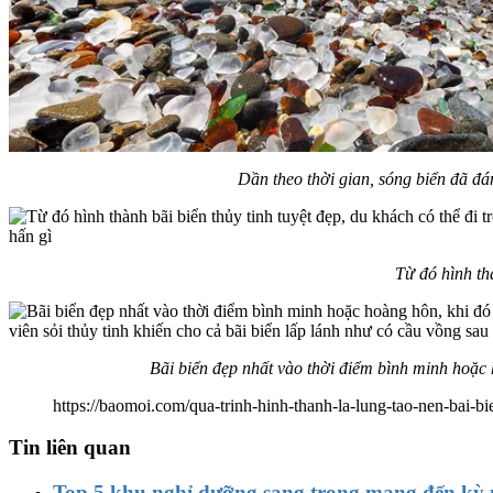
Dần theo thời gian, sóng biển đã đ
Từ đó hình thà
Bãi biển đẹp nhất vào thời điểm bình minh hoặc 
https://baomoi.com/qua-trinh-hinh-thanh-la-lung-tao-nen-bai-b
Tin liên quan
Top 5 khu nghỉ dưỡng sang trọng mang đến kỳ n