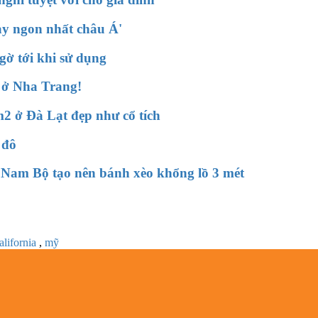
ay ngon nhất châu Á'
gờ tới khi sử dụng
 ở Nha Trang!
2 ở Đà Lạt đẹp như cổ tích
 đô
 Nam Bộ tạo nên bánh xèo khổng lồ 3 mét
lifornia
,
mỹ