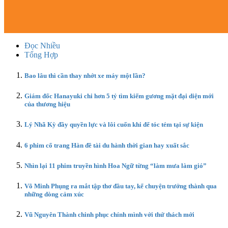
Đọc Nhiều
Tổng Hợp
Bao lâu thì cần thay nhớt xe máy một lần?
Giám đốc Hanayuki chi hơn 5 tỷ tìm kiếm gương mặt đại diện mới
của thương hiệu
Lý Nhã Kỳ đầy quyền lực và lôi cuốn khi để tóc tém tại sự kiện
6 phim cổ trang Hàn đề tài du hành thời gian hay xuất sắc
Nhìn lại 11 phim truyền hình Hoa Ngữ từng “làm mưa làm gió”
Võ Minh Phụng ra mắt tập thơ đầu tay, kể chuyện trưởng thành qua
những dòng cảm xúc
Vũ Nguyên Thành chinh phục chính mình với thử thách mới