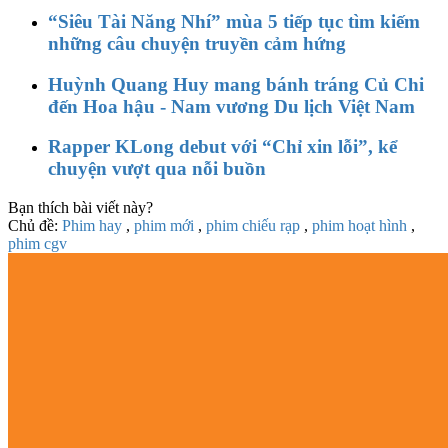
“Siêu Tài Năng Nhí” mùa 5 tiếp tục tìm kiếm
những câu chuyện truyền cảm hứng
Huỳnh Quang Huy mang bánh tráng Củ Chi
đến Hoa hậu - Nam vương Du lịch Việt Nam
Rapper KLong debut với “Chỉ xin lỗi”, kể
chuyện vượt qua nỗi buồn
Bạn thích bài viết này?
Chủ đề:
Phim hay
,
phim mới
,
phim chiếu rạp
,
phim hoạt hình
,
phim cgv