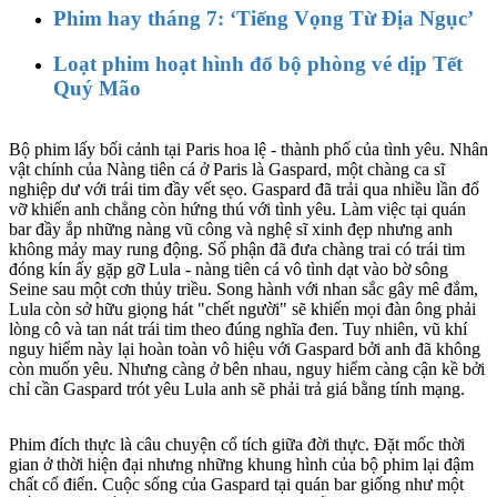
Phim hay tháng 7: ‘Tiếng Vọng Từ Địa Ngục’
Loạt phim hoạt hình đổ bộ phòng vé dịp Tết
Quý Mão
Bộ phim lấy bối cảnh tại Paris hoa lệ - thành phố của tình yêu. Nhân
vật chính của Nàng tiên cá ở Paris là Gaspard, một chàng ca sĩ
nghiệp dư với trái tim đầy vết sẹo. Gaspard đã trải qua nhiều lần đổ
vỡ khiến anh chẳng còn hứng thú với tình yêu. Làm việc tại quán
bar đầy ắp những nàng vũ công và nghệ sĩ xinh đẹp nhưng anh
không mảy may rung động. Số phận đã đưa chàng trai có trái tim
đóng kín ấy gặp gỡ Lula - nàng tiên cá vô tình dạt vào bờ sông
Seine sau một cơn thủy triều. Song hành với nhan sắc gây mê đắm,
Lula còn sở hữu giọng hát "chết người" sẽ khiến mọi đàn ông phải
lòng cô và tan nát trái tim theo đúng nghĩa đen. Tuy nhiên, vũ khí
nguy hiểm này lại hoàn toàn vô hiệu với Gaspard bởi anh đã không
còn muốn yêu. Nhưng càng ở bên nhau, nguy hiểm càng cận kề bởi
chỉ cần Gaspard trót yêu Lula anh sẽ phải trả giá bằng tính mạng.
Phim đích thực là câu chuyện cổ tích giữa đời thực. Đặt mốc thời
gian ở thời hiện đại nhưng những khung hình của bộ phim lại đậm
chất cổ điển. Cuộc sống của Gaspard tại quán bar giống như một