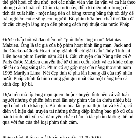
thế giới hoài cổ thu nhỏ, nơi các nhân viên vẫn ăn vận và ca hát theo
phong cách hoài cổ. Chính tại nơi này, điều kì diệu như trong cổ
tích đã xuất hiện - một nàng tiên cá bằng xương bằng thịt tới đây để
trải nghiệm cuộc sống con người. Bộ phim hứa hẹn chất thơ đậm đà
từ câu chuyện lãng mạn đến phong cách mỹ thuật của nước Pháp.
Được chấp bút và đạo diễn bởi "phù thủy lãng mạn" Mathias
Malzieu. Ông là tác giả của bộ phim hoạt hình lãng mạn Jack and
the Cuckoo-Clock Heart từng giành đề cử giải Gấu Thủy Tinh tại
Liên hoan phim Berlin năm 2014. Câu chuyện của Nàng tiên cá ở
Paris được Malzieu chuyển thể từ chính cuốn sách và ca khúc cùng
đề tài do ông sáng tác. Phim có sự góp mặt của nàng thơ sinh năm
1995 Marilyn Lima. Nét đẹp tinh tế pha lẫn hoang dã của mỹ nhân
nước Pháp chính là hình dung gần gũi nhất của một nàng tiên cá
xinh đẹp, kỳ bí.
Dựa trên mô típ lãng mạn quen thuộc chuyện tình tiên cá với loài
người nhưng ở phiên bản mới lần này phim vẫn ẩn chứa nhiều bất
ngờ dành cho khán giả. Bộ phim hòa lẫn giữa thực tại và kỳ ảo, cổ
điển và hiện đại, truyền tải những thông điệp không bao giờ cũ của
hành trình biết yêu và dám yêu chắc chắn là tác phẩm không thể bỏ
qua với fan của thể loại phim tình cảm.
Phim chính thức ra mắt khán vào ngày 11.09.2020.