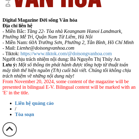
Digital Magazine Đời sống Văn hóa
Địa chỉ liên hệ
- Miền Bắc:
Tầng 22- Tòa nhà Keangnam Hanoi Landmark,
Phường Mễ Trì, Quận Nam Từ Liêm, Hà Nội
- Miền Nam:
60A Trường Sơn, Phường 2, Tân Bình, Hồ Chí Minh
-
Mail:
Lienhe@doisongvanhoa.com
-
Tiktok:
https://www.tiktok.com/@doisongvanhoa.com
Người chịu trách nhiệm nội dung: Bà Nguyễn Thị Thúy An
Lưu ý:
Một số thông tin phát hành được tổng hợp từ thuật toán
máy tính thể hiện nguồn (T/h) cuối bài viết. Chúng tôi không chịu
trách nhiệm về những nội dung này!
From November 20, 2024, some content of the magazine will be
presented in bilingual E-V. Bilingual content will be marked with an
'E' in the title.
Liên hệ quảng cáo
/
Tòa soạn