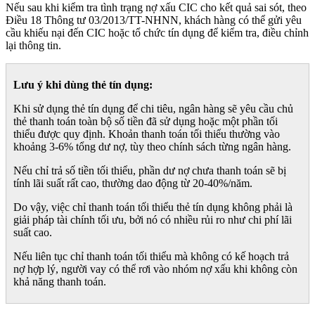
Nếu sau khi kiểm tra tình trạng nợ xấu CIC cho kết quả sai sót, theo
Điều 18 Thông tư 03/2013/TT-NHNN, khách hàng có thể gửi yêu
cầu khiếu nại đến CIC hoặc tổ chức tín dụng để kiểm tra, điều chỉnh
lại thông tin.
Lưu ý khi dùng thẻ tín dụng:
Khi sử dụng thẻ tín dụng để chi tiêu, ngân hàng sẽ yêu cầu chủ
thẻ thanh toán toàn bộ số tiền đã sử dụng hoặc một phần tối
thiểu được quy định. Khoản thanh toán tối thiểu thường vào
khoảng 3-6% tổng dư nợ, tùy theo chính sách từng ngân hàng.
Nếu chỉ trả số tiền tối thiểu, phần dư nợ chưa thanh toán sẽ bị
tính lãi suất rất cao, thường dao động từ 20-40%/năm.
Do vậy, việc chỉ thanh toán tối thiểu thẻ tín dụng không phải là
giải pháp tài chính tối ưu, bởi nó có nhiều rủi ro như chi phí lãi
suất cao.
Nếu liên tục chỉ thanh toán tối thiểu mà không có kế hoạch trả
nợ hợp lý, người vay có thể rơi vào nhóm nợ xấu khi không còn
khả năng thanh toán.