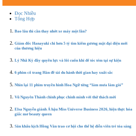
Đọc Nhiều
Tổng Hợp
Bao lâu thì cần thay nhớt xe máy một lần?
Giám đốc Hanayuki chi hơn 5 tỷ tìm kiếm gương mặt đại diện mới
của thương hiệu
Lý Nhã Kỳ đầy quyền lực và lôi cuốn khi để tóc tém tại sự kiện
6 phim cổ trang Hàn đề tài du hành thời gian hay xuất sắc
Nhìn lại 11 phim truyền hình Hoa Ngữ từng “làm mưa làm gió”
Vũ Nguyên Thành chinh phục chính mình với thử thách mới
Elsa Nguyễn giành Á hậu Miss Universe Business 2026, hiện thực hóa
giấc mơ beauty queen
Sân khấu kịch Hồng Vân trao cơ hội cho thế hệ diễn viên trẻ tỏa sáng