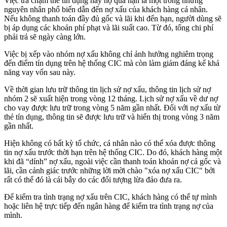
Việc trả chậm thẻ tín dụng hay nợ quá hạn là một trong những
nguyên nhân phổ biến dẫn đến nợ xấu của khách hàng cá nhân.
Nếu không thanh toán đầy đủ gốc và lãi khi đến hạn, người dùng sẽ
bị áp dụng các khoản phí phạt và lãi suất cao. Từ đó, tổng chi phí
phải trả sẽ ngày càng lớn.
Việc bị xếp vào nhóm nợ xấu không chỉ ảnh hưởng nghiêm trọng
đến điểm tín dụng trên hệ thống CIC mà còn làm giảm đáng kể khả
năng vay vốn sau này.
Về thời gian lưu trữ thông tin lịch sử nợ xấu, thông tin lịch sử nợ
nhóm 2 sẽ xuất hiện trong vòng 12 tháng. Lịch sử nợ xấu về dư nợ
cho vay được lưu trữ trong vòng 5 năm gần nhất. Đối với nợ xấu từ
thẻ tín dụng, thông tin sẽ được lưu trữ và hiển thị trong vòng 3 năm
gần nhất.
Hiện không có bất kỳ tổ chức, cá nhân nào có thể xóa được thông
tin nợ xấu trước thời hạn trên hệ thống CIC. Do đó, khách hàng một
khi đã “dính” nợ xấu, ngoài việc cần thanh toán khoản nợ cả gốc và
lãi, cần cảnh giác trước những lời mời chào "xóa nợ xấu CIC" bởi
rất có thể đó là cái bẫy do các đối tượng lừa đảo đưa ra.
Để kiểm tra tình trạng nợ xấu trên CIC, khách hàng có thể tự mình
hoặc liên hệ trực tiếp đến ngân hàng để kiểm tra tình trạng nợ của
mình.