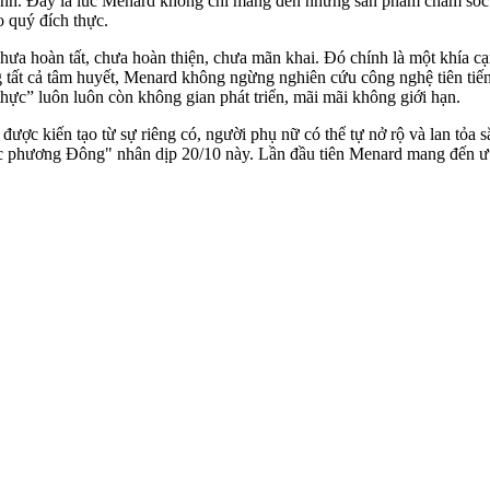
tịnh. Đây là lúc Menard không chỉ mang đến những sản phẩm chăm sóc 
 quý đích thực.
hưa hoàn tất, chưa hoàn thiện, chưa mãn khai. Đó chính là một khía 
tất cả tâm huyết, Menard không ngừng nghiên cứu công nghệ tiên tiến
thực” luôn luôn còn không gian phát triển, mãi mãi không giới hạn.
ợc kiến tạo từ sự riêng có, người phụ nữ có thể tự nở rộ và lan tỏa s
phương Đông" nhân dịp 20/10 này. Lần đầu tiên Menard mang đến ưu đã