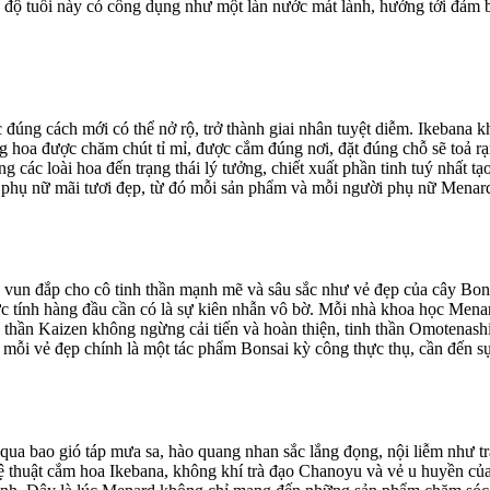
ộ tuổi này có công dụng như một làn nước mát lành, hướng tới đảm bảo
úng cách mới có thể nở rộ, trở thành giai nhân tuyệt diễm. Ikebana k
bông hoa được chăm chút tỉ mỉ, được cắm đúng nơi, đặt đúng chỗ sẽ toả 
ng các loài hoa đến trạng thái lý tưởng, chiết xuất phần tinh tuý nhất
i phụ nữ mãi tươi đẹp, từ đó mỗi sản phẩm và mỗi người phụ nữ Menard
g vun đắp cho cô tinh thần mạnh mẽ và sâu sắc như vẻ đẹp của cây Bon
ức tính hàng đầu cần có là sự kiên nhẫn vô bờ. Mỗi nhà khoa học Mena
hần Kaizen không ngừng cải tiến và hoàn thiện, tinh thần Omotenashi k
, mỗi vẻ đẹp chính là một tác phẩm Bonsai kỳ công thực thụ, cần đến sự 
i qua bao gió táp mưa sa, hào quang nhan sắc lắng đọng, nội liễm như 
hệ thuật cắm hoa Ikebana, không khí trà đạo Chanoyu và vẻ u huyền của