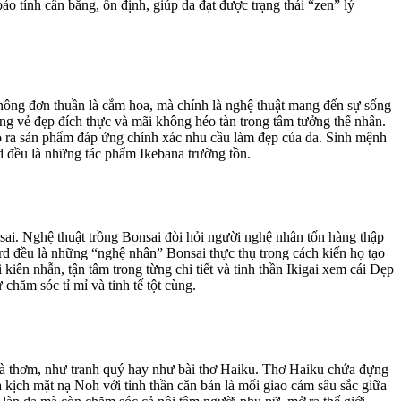
 tính cân bằng, ổn định, giúp da đạt được trạng thái “zen” lý
hông đơn thuần là cắm hoa, mà chính là nghệ thuật mang đến sự sống
rạng vẻ đẹp đích thực và mãi không héo tàn trong tâm tưởng thế nhân.
 tạo ra sản phẩm đáp ứng chính xác nhu cầu làm đẹp của da. Sinh mệnh
 đều là những tác phẩm Ikebana trường tồn.
sai. Nghệ thuật trồng Bonsai đòi hỏi người nghệ nhân tốn hàng thập
rd đều là những “nghệ nhân” Bonsai thực thụ trong cách kiến họ tạo
iên nhẫn, tận tâm trong từng chi tiết và tinh thần Ikigai xem cái Đẹp
chăm sóc tỉ mỉ và tinh tế tột cùng.
trà thơm, như tranh quý hay như bài thơ Haiku. Thơ Haiku chứa đựng
 kịch mặt nạ Noh với tinh thần căn bản là mối giao cảm sâu sắc giữa