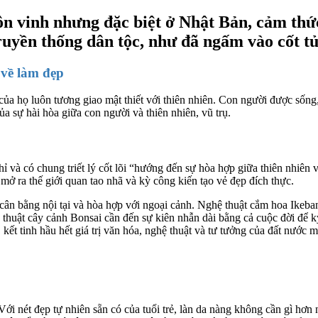
tôn vinh nhưng đặc biệt ở Nhật Bản, cảm th
truyền thống dân tộc, như đã ngấm vào cốt t
 về làm đẹp
của họ luôn tương giao mật thiết với thiên nhiên. Con người được sống,
ủa sự hài hòa giữa con người và thiên nhiên, vũ trụ.
ỉ và có chung triết lý cốt lõi “hướng đến sự hòa hợp giữa thiên nhiên
ở ra thế giới quan tao nhã và kỳ công kiến tạo vẻ đẹp đích thực.
cân bằng nội tại và hòa hợp với ngoại cảnh. Nghệ thuật cắm hoa Ikeba
ệ thuật cây cảnh Bonsai cần đến sự kiên nhẫn dài bằng cả cuộc đời để k
kết tinh hầu hết giá trị văn hóa, nghệ thuật và tư tưởng của đất nước m
i nét đẹp tự nhiên sẵn có của tuổi trẻ, làn da nàng không cần gì hơn 