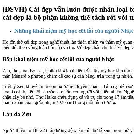
(ĐSVH)
Cái đẹp vẫn luôn được nhân loại 
cái đẹp là bộ phận không thể tách rời với 
Những khái niệm mỹ học cốt lõi của người Nhật
Họ tôn thờ cái đẹp trong nghệ thuật lẫn thiên nhiên và thẩm mỹ quan 
biến đổi theo vòng luân hồi của vũ trụ. Vẻ đẹp chân chính là vẻ đẹp c
Bốn khái niệm mỹ học cốt lõi của người Nhật
Zen, Ikebana, Bonsai, Haiku là 4 khái niệm đều lấy mỹ học làm tôn ch
thần Menard ở phương châm đề cao sự cân bằng, trân trọng tự nhiên, m
Triết lý Zen khuyên nhủ con người rèn luyện Thân – Tâm đạt đến sự 
hoa lìa cành, kết nối sâu sắc tâm hồn con người với thiên nhiên. Ngh
chậu cây bé nhỏ. Thơ Haiku chứa đựng cả vũ trụ chỉ trong 17 âm tiết, 
thanh xuân của người phụ nữ Menard trong mỗi hình tượng.
Làn da Zen
Người thiếu nữ 18- 22 tuổi đương độ xuân thì như lá xanh non mởn. Vớ