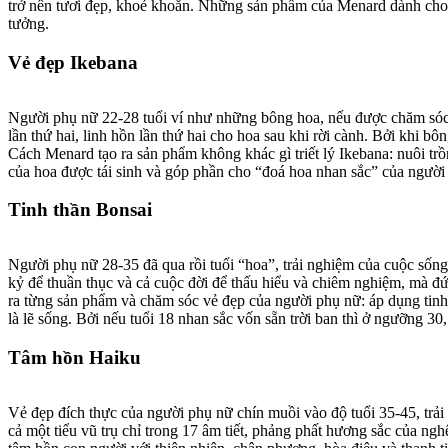
trở nên tươi đẹp, khoẻ khoắn. Những sản phẩm của Menard dành cho đ
tưởng.
Vẻ đẹp Ikebana
Người phụ nữ 22-28 tuổi ví như những bông hoa, nếu được chăm sóc đ
lần thứ hai, linh hồn lần thứ hai cho hoa sau khi rời cành. Bởi khi 
Cách Menard tạo ra sản phẩm không khác gì triết lý Ikebana: nuôi trồ
của hoa được tái sinh và góp phần cho “đoá hoa nhan sắc” của ngườ
Tinh thần Bonsai
Người phụ nữ 28-35 đã qua rồi tuổi “hoa”, trải nghiệm của cuộc sốn
kỷ để thuần thục và cả cuộc đời để thấu hiểu và chiêm nghiệm, mà đ
ra từng sản phẩm và chăm sóc vẻ đẹp của người phụ nữ: áp dụng tinh t
là lẽ sống. Bởi nếu tuổi 18 nhan sắc vốn sẵn trời ban thì ở ngưỡng 30
Tâm hồn Haiku
Vẻ đẹp đích thực của người phụ nữ chín muồi vào độ tuổi 35-45, trả
cả một tiểu vũ trụ chỉ trong 17 âm tiết, phảng phất hương sắc của ng