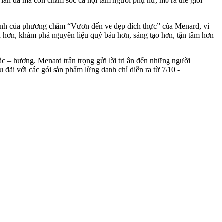
làn da mà còn chăm sóc cả nội tâm người phụ nữ, mở ra thế giới
cạnh của phương châm “Vươn đến vẻ đẹp đích thực” của Menard, vì
 hơn, khám phá nguyên liệu quý báu hơn, sáng tạo hơn, tận tâm hơn
ắc – hương. Menard trân trọng gửi lời tri ân đến những người
i với các gói sản phẩm lừng danh chỉ diễn ra từ 7/10 -