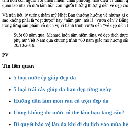
tâm hồn con người với thiên nhiên, chân phương, hòa điệu và thanh 
quan tao nhã và đưa tâm hồn con người hướng thượng đến vẻ đẹp cao
Và trên hết, lý tưởng thẩm mỹ Nhật Bản thường hướng về những gì c
sao không phải là “đạt được” hay “nắm giữ” mà là “vươn đến”? Bằng 
trong từng sản phẩm và dịch vụ vì hành trình vươn đến “vẻ đẹp đích 
Suốt 60 năm qua, Menard luôn tâm niệm rằng vẻ đẹp đích thực đư
phụ nữ Việt Nam qua chương trình “60 năm giấc mơ hương sắc 
20/10/2019.
PV
Tin liên quan
5 loại nước ép giúp đẹp da
5 loại trái cây giúp da bạn đẹp từng ngày
Hướng dẫn làm món rau củ trộn đẹp da
Uống không đủ nước có thể làm bạn tăng cân?
Bí quyết bảo vệ làn da khi đi du lịch vào mùa hè