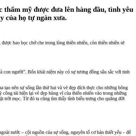
ức thẩm mỹ được đưa lên hàng đầu, tình yêu
ủy của họ tự ngàn xưa.
 được bao bọc chở che trong lòng thiên nhiên, còn thiên nhiên sẽ
 và con người”. Bốn khái niệm này có sự tương đồng sâu sắc với tinh
na tạo nên sự sống lần thứ hai và vẻ đẹp đích thực cho những bông
ỳ công tái hiện lại vẻ đẹp hùng vĩ của thiên nhiên vào trong những
ặt trời mọc. Từ đó ta cũng tìm thấy tính biểu trưng cho quãng đời
ngoài nước – cội nguồn của sự sống, nguyên tố cơ bản thiết yếu – để