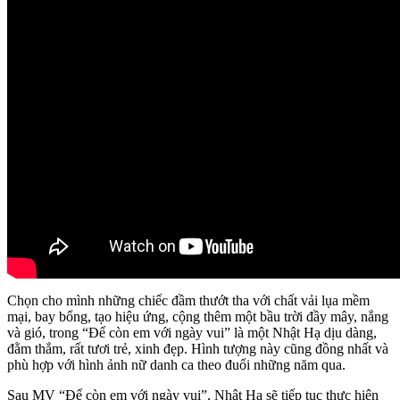
Chọn cho mình những chiếc đầm thướt tha với chất vải lụa mềm
mại, bay bổng, tạo hiệu ứng, cộng thêm một bầu trời đầy mây, nắng
và gió, trong “Để còn em với ngày vui” là một Nhật Hạ dịu dàng,
đằm thắm, rất tươi trẻ, xinh đẹp. Hình tượng này cũng đồng nhất và
phù hợp với hình ảnh nữ danh ca theo đuổi những năm qua.
Sau MV “Để còn em với ngày vui”, Nhật Hạ sẽ tiếp tục thực hiện