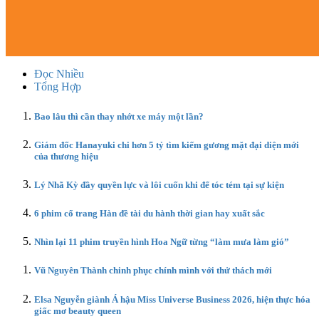
Đọc Nhiều
Tổng Hợp
Bao lâu thì cần thay nhớt xe máy một lần?
Giám đốc Hanayuki chi hơn 5 tỷ tìm kiếm gương mặt đại diện mới
của thương hiệu
Lý Nhã Kỳ đầy quyền lực và lôi cuốn khi để tóc tém tại sự kiện
6 phim cổ trang Hàn đề tài du hành thời gian hay xuất sắc
Nhìn lại 11 phim truyền hình Hoa Ngữ từng “làm mưa làm gió”
Vũ Nguyên Thành chinh phục chính mình với thử thách mới
Elsa Nguyễn giành Á hậu Miss Universe Business 2026, hiện thực hóa
giấc mơ beauty queen