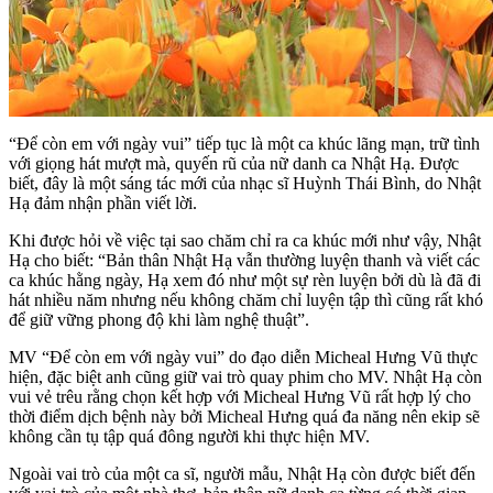
“Để còn em với ngày vui” tiếp tục là một ca khúc lãng mạn, trữ tình
với giọng hát mượt mà, quyến rũ của nữ danh ca Nhật Hạ. Được
biết, đây là một sáng tác mới của nhạc sĩ Huỳnh Thái Bình, do Nhật
Hạ đảm nhận phần viết lời.
Khi được hỏi về việc tại sao chăm chỉ ra ca khúc mới như vậy, Nhật
Hạ cho biết: “Bản thân Nhật Hạ vẫn thường luyện thanh và viết các
ca khúc hằng ngày, Hạ xem đó như một sự rèn luyện bởi dù là đã đi
hát nhiều năm nhưng nếu không chăm chỉ luyện tập thì cũng rất khó
để giữ vững phong độ khi làm nghệ thuật”.
MV “Để còn em với ngày vui” do đạo diễn Micheal Hưng Vũ thực
hiện, đặc biệt anh cũng giữ vai trò quay phim cho MV. Nhật Hạ còn
vui vẻ trêu rằng chọn kết hợp với Micheal Hưng Vũ rất hợp lý cho
thời điểm dịch bệnh này bởi Micheal Hưng quá đa năng nên ekip sẽ
không cần tụ tập quá đông người khi thực hiện MV.
Ngoài vai trò của một ca sĩ, người mẫu, Nhật Hạ còn được biết đến