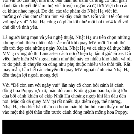
với vai trò của một nhà thơ, bản thân nữ danh ca từng có thời gian
dành tâm huyết để làm thơ, viết truyện ngắn và đặt lời Việt cho các
ca khúc nhạc ngoại. Do đó, các tác phẩm do Nhật Hạ viết lời
thường có câu chữ rất trữ tình và đầy chất thơ. Đối với “Để còn em
với ngày vui” Nhật Hạ cũng có phần lời như một bài thơ 4 khổ với
chủ đề về tình yêu.
Là người lãng mạn và yêu nghệ thuật, Nhật Hạ ưu tiên chọn những
khung cảnh thiên nhiên đặc sắc mỗi khi quay MV mới. Tranh thủ
tiết trời đẹp của những ngày Xuân, Nhật Hạ và cả ekip đã thực hiện
MV tại vùng đô thị Lancaster cách nơi ở hiện tại tận 4 giờ lái xe. Dù
việc thực hiện MV ngoại cảnh như thế này có nhiều khó khăn và rủi
ro do phải di chuyển xa cũng như phụ thuộc nhiều vào thời tiết. Rất
may mắn, hầu hết các chuyến đi quay MV ngoại cảnh của Nhật Hạ
đều thuận lợi ngoài mong đợi
Với “Để còn em với ngày vui” lần này cô chọn bối cảnh là cánh
đồng hoa Poppy rực rỡ, màu đỏ cam. Không gian bao la, rộng lớn
của bối cảnh khiến cả ekip Nhật Hạ choáng ngợp khi lần đầu đến
nơi. Mặc dù đã quay MV tại rất nhiều địa điểm đẹp, thế nhưng,
Nhật Hạ cho biết bản thân cô hoàn toàn bị thu hút cảm thấy như lạc
vào một thế giới thần tiên trước cánh đồng mênh mông hoa Poppy.