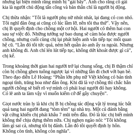
nhưng lại biện minh rằng mình bị "gài bẫy". Anh cho rằng cô gái
kia là người chủ động tấn công và bản thân chỉ là người bị động.
Chị thừa nhận: "Tôi là người phụ nữ nhút nhát, lại đang có con nhỏ.
Tôi nghĩ đàn ông ai cũng có lúc lầm lỡ, nên tôi tha thứ". Vậy nên,
chị B quyết định cho chồng một cơ hội. Hai người có thêm hai con
sau sự việc đó. Những tưởng sự bao dung sẽ cảm hóa được người
chồng, nhưng cuối cùng chị lại phát hiện anh vẫn tiếp tục mối quan
hệ cũ. “Lần đó tôi tức quá, ném hết quần áo anh ấy ra ngoài. Nhưng
anh không đi. Anh chỉ lén lút tiếp tục, không dứt khoát được gì cả”,
chị kể.
Trong khoảng thời gian hai người trở lại chung sống, chị B thậm chí
còn bị chồng ghen tuông ngược lại vì những lần đi chơi với bạn bè.
Theo đạo diễn Lê Hoàng: “Phần lớn phụ nữ Việt không có bản tính
ngoại tình, trăng hoa như đàn ông. Khi đã là vợ chồng thì chắc hẳn
người chồng sẽ biết rõ vợ mình có phải loại người đó hay không.
Có lẽ anh ta làm vậy vì muốn kiếm cớ để gây chuyện”.
Giọt nước tràn ly là khi chị B bị chồng tác động vật lý trong lúc bắt
quả tang hai người đang “tòm tèm” tại nhà trọ. Một cú đánh bằng
vật cứng khiến chị phải khâu 7 mũi trên đầu. Đó là lúc chị biết mình
không thể chịu đựng thêm nữa. Chị nghẹn ngào nói: “Tôi không
làm gì sai cả, nhưng tôi bị đánh. Lần đó tôi quyết định ly hôn.
Không còn tình, không còn nghĩa”.