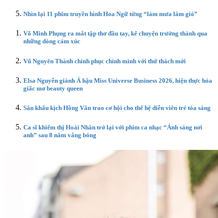
Nhìn lại 11 phim truyền hình Hoa Ngữ từng “làm mưa làm gió”
Võ Minh Phụng ra mắt tập thơ đầu tay, kể chuyện trưởng thành qua
những dòng cảm xúc
Vũ Nguyên Thành chinh phục chính mình với thử thách mới
Elsa Nguyễn giành Á hậu Miss Universe Business 2026, hiện thực hóa
giấc mơ beauty queen
Sân khấu kịch Hồng Vân trao cơ hội cho thế hệ diễn viên trẻ tỏa sáng
Ca sĩ khiếm thị Hoài Nhân trở lại với phim ca nhạc “Ánh sáng nơi
anh” sau 8 năm vắng bóng