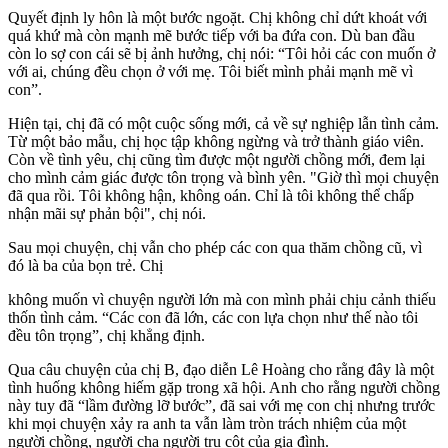
Quyết định ly hôn là một bước ngoặt. Chị không chỉ dứt khoát với
quá khứ mà còn mạnh mẽ bước tiếp với ba đứa con. Dù ban đầu
còn lo sợ con cái sẽ bị ảnh hưởng, chị nói: “Tôi hỏi các con muốn ở
với ai, chúng đều chọn ở với mẹ. Tôi biết mình phải mạnh mẽ vì
con”.
Hiện tại, chị đã có một cuộc sống mới, cả về sự nghiệp lẫn tình cảm.
Từ một bảo mẫu, chị học tập không ngừng và trở thành giáo viên.
Còn về tình yêu, chị cũng tìm được một người chồng mới, đem lại
cho mình cảm giác được tôn trọng và bình yên. "Giờ thì mọi chuyện
đã qua rồi. Tôi không hận, không oán. Chỉ là tôi không thể chấp
nhận mãi sự phản bội", chị nói.
Sau mọi chuyện, chị vẫn cho phép các con qua thăm chồng cũ, vì
đó là ba của bọn trẻ. Chị
không muốn vì chuyện người lớn mà con mình phải chịu cảnh thiếu
thốn tình cảm. “Các con đã lớn, các con lựa chọn như thế nào tôi
đều tôn trọng”, chị khẳng định.
Qua câu chuyện của chị B, đạo diễn Lê Hoàng cho rằng đây là một
tình huống không hiếm gặp trong xã hội. Anh cho rằng người chồng
này tuy đã “lầm đường lỡ bước”, đã sai với mẹ con chị nhưng trước
khi mọi chuyện xảy ra anh ta vẫn làm tròn trách nhiệm của một
người chồng, người cha người trụ cột của gia đình.