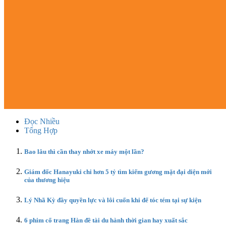
Đọc Nhiều
Tổng Hợp
Bao lâu thì cần thay nhớt xe máy một lần?
Giám đốc Hanayuki chi hơn 5 tỷ tìm kiếm gương mặt đại diện mới
của thương hiệu
Lý Nhã Kỳ đầy quyền lực và lôi cuốn khi để tóc tém tại sự kiện
6 phim cổ trang Hàn đề tài du hành thời gian hay xuất sắc