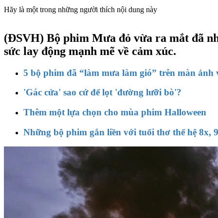
Hãy là một trong những người thích nội dung này
(ĐSVH)
Bộ phim Mưa đỏ vừa ra mắt đã nha
sức lay động mạnh mẽ về cảm xúc.
5 bộ phim đã “làm mưa làm gió” trên màn ảnh v
'Gác cửa' sao cứ để lọt 'đường lưỡi bò'?
Thêm một lựa chọn cho mùa phim Halloween
Những bộ phim gắn liền với tuổi thơ thế hệ 8x, 