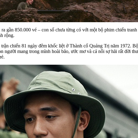
n ra gần 850.000 vé – con số chưa từng có với một bộ phim chiến tra
nh rộng.
n trận chiến 81 ngày đêm khốc liệt ở Thành cổ Quảng Trị năm 1972. B
ng con người mang trong mình hoài bão, ước mơ và cả nỗi sợ hãi rất đời
rẻ.