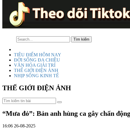
TIÊU ĐIỂM HÔM NAY
ĐỜI SỐNG ĐA CHIỀU
VĂN HÓA GIẢI TRÍ
THẾ GIỚI ĐIỆN ẢNH
NHỊP SỐNG KINH TẾ
THẾ GIỚI ĐIỆN ẢNH
“Mưa đỏ”: Bản anh hùng ca gây chấn động
16:06 26-08-2025