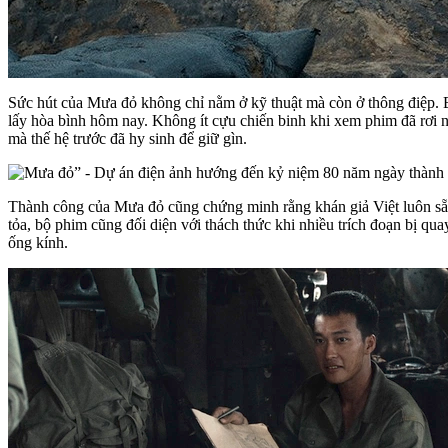
Sức hút của Mưa đỏ không chỉ nằm ở kỹ thuật mà còn ở thông điệp. 
lấy hòa bình hôm nay. Không ít cựu chiến binh khi xem phim đã rơi nư
mà thế hệ trước đã hy sinh để giữ gìn.
Thành công của Mưa đỏ cũng chứng minh rằng khán giả Việt luôn sẵn 
tỏa, bộ phim cũng đối diện với thách thức khi nhiều trích đoạn bị qua
ống kính.