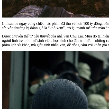
Chỉ sau ba ngày công chiếu, tác phẩm đã thu về hơn 100 tỷ đồng, bá
sử, vốn thường bị đánh giá là “khó xem”, trở lại mạnh mẽ trên màn ả
Được chuyển thể từ tiểu thuyết của nhà văn Chu Lai, Mưa đỏ tái hiệ
người lính trẻ tuổi – từ sinh viên, học sinh cho đến trí thức – nhữ
phim lịch sử khác, mà giàu tính nhân văn, dễ đồng cảm với khán giả t