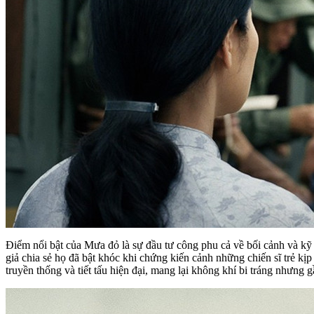
Điểm nổi bật của Mưa đỏ là sự đầu tư công phu cả về bối cảnh và kỹ
giả chia sẻ họ đã bật khóc khi chứng kiến cảnh những chiến sĩ trẻ k
truyền thống và tiết tấu hiện đại, mang lại không khí bi tráng nhưng g