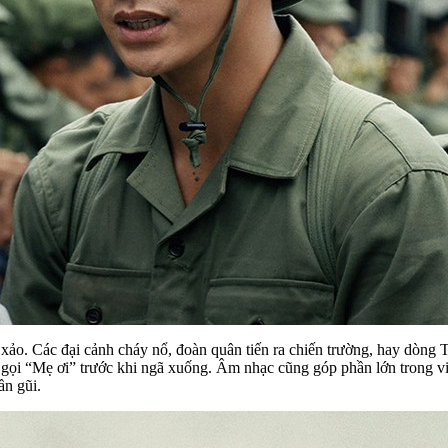
 xảo. Các đại cảnh cháy nổ, đoàn quân tiến ra chiến trường, hay dòn
ịp gọi “Mẹ ơi” trước khi ngã xuống. Âm nhạc cũng góp phần lớn trong v
ần gũi.