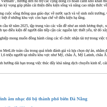
 Vietnam”, hướng đến hỗ trợ các cộng đồng có hoàn cảnh khó khăn thô
án kỳ vọng góp phần cải thiện điều kiện sống và nâng cao nhận thức v
ợng cuộc sống thông qua giáo dục về nước sạch và vệ sinh môi trường
c biệt ở những khu vực còn hạn chế về điều kiện hạ tầng.
ầu từ năm 2025, tập trung vào các vấn đề như an ninh lương thực, sứ
nh tạo điều kiện để người dân tiếp cận các nguồn lực thiết yếu, từ đó x
p mong muốn đồng hành cùng các tổ chức nhận tài trợ trong việc triển
n MetLife toàn cầu trong quá trình đánh giá và lựa chọn dự án, nhằm đ
n 1,6 triệu người tại nhiều khu vực như Mỹ, châu Á, Mỹ Latinh, châu 
nh hướng dài hạn trong việc thúc đẩy khả năng dịch chuyển kinh tế, cả
ình âm nhạc đổ bộ thành phố biển Đà Nẵng