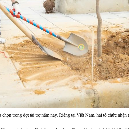
a chọn trong đợt tài trợ năm nay. Riêng tại Việt Nam, hai tổ chức nhậ