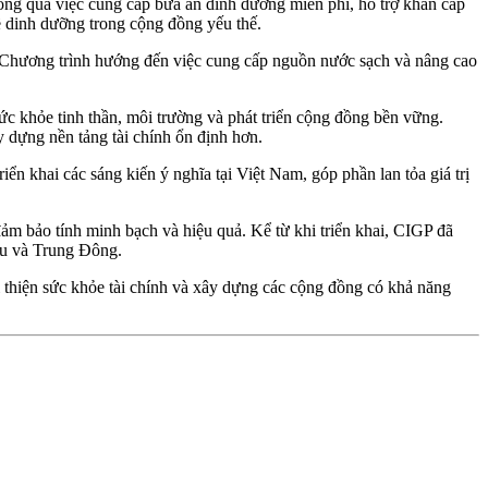
ng qua việc cung cấp bữa ăn dinh dưỡng miễn phí, hỗ trợ khẩn cấp
ề dinh dưỡng trong cộng đồng yếu thế.
. Chương trình hướng đến việc cung cấp nguồn nước sạch và nâng cao
c khỏe tinh thần, môi trường và phát triển cộng đồng bền vững.
ây dựng nền tảng tài chính ổn định hơn.
 khai các sáng kiến ý nghĩa tại Việt Nam, góp phần lan tỏa giá trị
ảm bảo tính minh bạch và hiệu quả. Kể từ khi triển khai, CIGP đã
Âu và Trung Đông.
i thiện sức khỏe tài chính và xây dựng các cộng đồng có khả năng