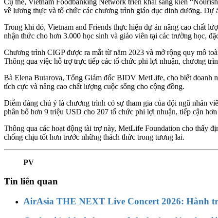
Cụ thể, Vietnam Foodbanking Network triển khai sáng kiến “Nourish
về lương thực và tổ chức các chương trình giáo dục dinh dưỡng. Dự 
Trong khi đó, Vietnam and Friends thực hiện dự án nâng cao chất lư
nhận thức cho hơn 3.000 học sinh và giáo viên tại các trường học, đặ
Chương trình CIGP được ra mắt từ năm 2023 và mở rộng quy mô toàn c
Thông qua việc hỗ trợ trực tiếp các tổ chức phi lợi nhuận, chương trì
Bà Elena Butarova, Tổng Giám đốc BIDV MetLife, cho biết doanh nghiệ
tích cực và nâng cao chất lượng cuộc sống cho cộng đồng.
Điểm đáng chú ý là chương trình có sự tham gia của đội ngũ nhân viê
phân bổ hơn 9 triệu USD cho 207 tổ chức phi lợi nhuận, tiếp cận hơ
Thông qua các hoạt động tài trợ này, MetLife Foundation cho thấy đị
chống chịu tốt hơn trước những thách thức trong tương lai.
PV
Tin liên quan
AirAsia THE NEXT Live Concert 2026: Hành tr