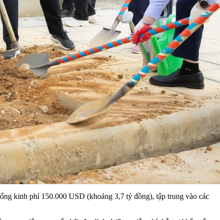
n tổng kinh phí 150.000 USD (khoảng 3,7 tỷ đồng), tập trung vào các