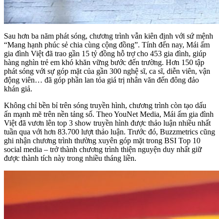
Sau hơn ba năm phát sóng, chương trình vẫn kiên định với sứ mệnh
“Mang hạnh phúc sẻ chia cùng cộng đồng”. Tính đến nay, Mái ấm
gia đình Việt đã trao gần 15 tỷ đồng hỗ trợ cho 453 gia đình, giúp
hàng nghìn trẻ em khó khăn vững bước đến trường. Hơn 150 tập
phát sóng với sự góp mặt của gần 300 nghệ sĩ, ca sĩ, diễn viên, vận
động viên… đã góp phần lan tỏa giá trị nhân văn đến đông đảo
khán giả.
Không chỉ bền bỉ trên sóng truyền hình, chương trình còn tạo dấu
ấn mạnh mẽ trên nền tảng số. Theo YouNet Media, Mái ấm gia đình
Việt đã vươn lên top 3 show truyền hình được thảo luận nhiều nhất
tuần qua với hơn 83.700 lượt thảo luận. Trước đó, Buzzmetrics cũng
ghi nhận chương trình thường xuyên góp mặt trong BSI Top 10
social media – trở thành chương trình thiện nguyện duy nhất giữ
được thành tích này trong nhiều tháng liền.