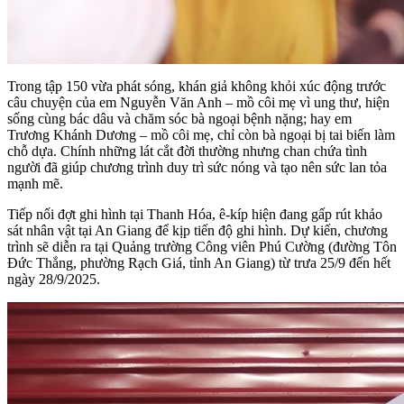
Trong tập 150 vừa phát sóng, khán giả không khỏi xúc động trước
câu chuyện của em Nguyễn Văn Anh – mồ côi mẹ vì ung thư, hiện
sống cùng bác dâu và chăm sóc bà ngoại bệnh nặng; hay em
Trương Khánh Dương – mồ côi mẹ, chỉ còn bà ngoại bị tai biến làm
chỗ dựa. Chính những lát cắt đời thường nhưng chan chứa tình
người đã giúp chương trình duy trì sức nóng và tạo nên sức lan tỏa
mạnh mẽ.
Tiếp nối đợt ghi hình tại Thanh Hóa, ê-kíp hiện đang gấp rút khảo
sát nhân vật tại An Giang để kịp tiến độ ghi hình. Dự kiến, chương
trình sẽ diễn ra tại Quảng trường Công viên Phú Cường (đường Tôn
Đức Thắng, phường Rạch Giá, tỉnh An Giang) từ trưa 25/9 đến hết
ngày 28/9/2025.