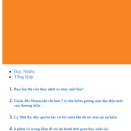
Đọc Nhiều
Tổng Hợp
Bao lâu thì cần thay nhớt xe máy một lần?
Giám đốc Hanayuki chi hơn 5 tỷ tìm kiếm gương mặt đại diện mới
của thương hiệu
Lý Nhã Kỳ đầy quyền lực và lôi cuốn khi để tóc tém tại sự kiện
6 phim cổ trang Hàn đề tài du hành thời gian hay xuất sắc