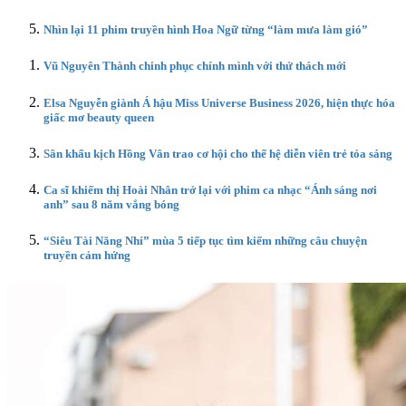
Nhìn lại 11 phim truyền hình Hoa Ngữ từng “làm mưa làm gió”
Vũ Nguyên Thành chinh phục chính mình với thử thách mới
Elsa Nguyễn giành Á hậu Miss Universe Business 2026, hiện thực hóa
giấc mơ beauty queen
Sân khấu kịch Hồng Vân trao cơ hội cho thế hệ diễn viên trẻ tỏa sáng
Ca sĩ khiếm thị Hoài Nhân trở lại với phim ca nhạc “Ánh sáng nơi
anh” sau 8 năm vắng bóng
“Siêu Tài Năng Nhí” mùa 5 tiếp tục tìm kiếm những câu chuyện
truyền cảm hứng