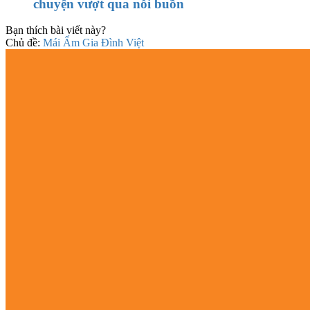
chuyện vượt qua nỗi buồn
Bạn thích bài viết này?
Chủ đề:
Mái Ấm Gia Đình Việt