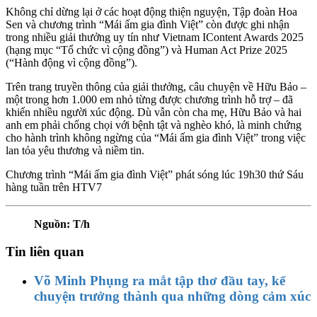
Không chỉ dừng lại ở các hoạt động thiện nguyện, Tập đoàn Hoa
Sen và chương trình “Mái ấm gia đình Việt” còn được ghi nhận
trong nhiều giải thưởng uy tín như Vietnam IContent Awards 2025
(hạng mục “Tổ chức vì cộng đồng”) và Human Act Prize 2025
(“Hành động vì cộng đồng”).
Trên trang truyền thông của giải thưởng, câu chuyện về Hữu Bảo –
một trong hơn 1.000 em nhỏ từng được chương trình hỗ trợ – đã
khiến nhiều người xúc động. Dù vẫn còn cha mẹ, Hữu Bảo và hai
anh em phải chống chọi với bệnh tật và nghèo khó, là minh chứng
cho hành trình không ngừng của “Mái ấm gia đình Việt” trong việc
lan tỏa yêu thương và niềm tin.
Chương trình “Mái ấm gia đình Việt” phát sóng lúc 19h30 thứ Sáu
hàng tuần trên HTV7
Nguồn: T/h
Tin liên quan
Võ Minh Phụng ra mắt tập thơ đầu tay, kể
chuyện trưởng thành qua những dòng cảm xúc