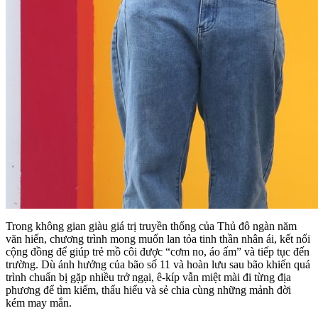
Trong không gian giàu giá trị truyền thống của Thủ đô ngàn năm
văn hiến, chương trình mong muốn lan tỏa tinh thần nhân ái, kết nối
cộng đồng để giúp trẻ mồ côi được “cơm no, áo ấm” và tiếp tục đến
trường. Dù ảnh hưởng của bão số 11 và hoàn lưu sau bão khiến quá
trình chuẩn bị gặp nhiều trở ngại, ê-kíp vẫn miệt mài đi từng địa
phương để tìm kiếm, thấu hiểu và sẻ chia cùng những mảnh đời
kém may mắn.