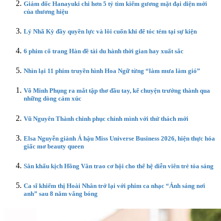
Giám đốc Hanayuki chi hơn 5 tỷ tìm kiếm gương mặt đại diện mới
của thương hiệu
Lý Nhã Kỳ đầy quyền lực và lôi cuốn khi để tóc tém tại sự kiện
6 phim cổ trang Hàn đề tài du hành thời gian hay xuất sắc
Nhìn lại 11 phim truyền hình Hoa Ngữ từng “làm mưa làm gió”
Võ Minh Phụng ra mắt tập thơ đầu tay, kể chuyện trưởng thành qua
những dòng cảm xúc
Vũ Nguyên Thành chinh phục chính mình với thử thách mới
Elsa Nguyễn giành Á hậu Miss Universe Business 2026, hiện thực hóa
giấc mơ beauty queen
Sân khấu kịch Hồng Vân trao cơ hội cho thế hệ diễn viên trẻ tỏa sáng
Ca sĩ khiếm thị Hoài Nhân trở lại với phim ca nhạc “Ánh sáng nơi
anh” sau 8 năm vắng bóng