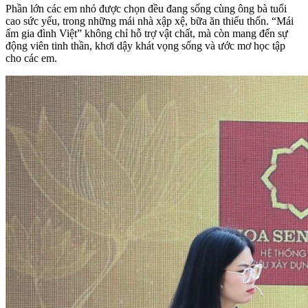
Phần lớn các em nhỏ được chọn đều đang sống cùng ông bà tuổi
cao sức yếu, trong những mái nhà xập xệ, bữa ăn thiếu thốn. “Mái
ấm gia đình Việt” không chỉ hỗ trợ vật chất, mà còn mang đến sự
động viên tinh thần, khơi dậy khát vọng sống và ước mơ học tập
cho các em.