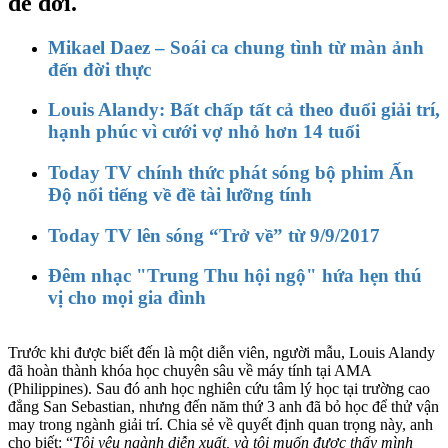
để đời.
Mikael Daez – Soái ca chung tình từ màn ảnh
đến đời thực
Louis Alandy: Bất chấp tất cả theo đuổi giải trí,
hạnh phúc vì cưới vợ nhỏ hơn 14 tuổi
Today TV chính thức phát sóng bộ phim Ấn
Độ nổi tiếng về đề tài lưỡng tính
Today TV lên sóng “Trở về” từ 9/9/2017
Đêm nhạc "Trung Thu hội ngộ" hứa hẹn thú
vị cho mọi gia đình
Trước khi được biết đến là một diễn viên, người mẫu, Louis Alandy
đã hoàn thành khóa học chuyên sâu về máy tính tại AMA
(Philippines). Sau đó anh học nghiên cứu tâm lý học tại trường cao
đẳng San Sebastian, nhưng đến năm thứ 3 anh đã bỏ học để thử vận
may trong ngành giải trí. Chia sẻ về quyết định quan trọng này, anh
cho biết: “
Tôi yêu ngành diễn xuất, và tôi muốn được thấy mình