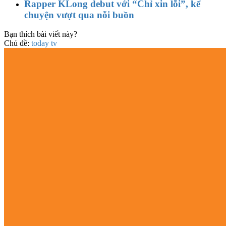
Rapper KLong debut với “Chỉ xin lỗi”, kể
chuyện vượt qua nỗi buồn
Bạn thích bài viết này?
Chủ đề:
today tv