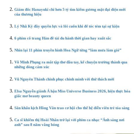
Giám đốc Hanayuki chi hơn 5 tỷ tìm kiếm gương mặt đại diện mới
của thương hiệu
Lý Nhã Kỳ đầy quyền lực và lôi cuốn khi để tóc tém tại sự kiện
6 phim cổ trang Hàn đề tài du hành thời gian hay xuất sắc
Nhìn lại 11 phim truyền hình Hoa Ngữ từng “làm mưa làm gió”
Võ Minh Phụng ra mắt tập thơ đầu tay, kể chuyện trưởng thành qua
những dòng cảm xúc
Vũ Nguyên Thành chinh phục chính mình với thử thách mới
Elsa Nguyễn giành Á hậu Miss Universe Business 2026, hiện thực hóa
giấc mơ beauty queen
Sân khấu kịch Hồng Vân trao cơ hội cho thế hệ diễn viên trẻ tỏa sáng
Ca sĩ khiếm thị Hoài Nhân trở lại với phim ca nhạc “Ánh sáng nơi
anh” sau 8 năm vắng bóng