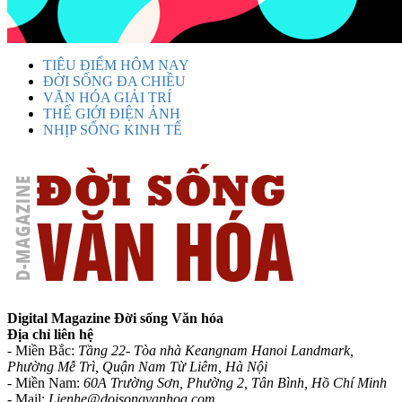
TIÊU ĐIỂM HÔM NAY
ĐỜI SỐNG ĐA CHIỀU
VĂN HÓA GIẢI TRÍ
THẾ GIỚI ĐIỆN ẢNH
NHỊP SỐNG KINH TẾ
Digital Magazine Đời sống Văn hóa
Địa chỉ liên hệ
- Miền Bắc:
Tầng 22- Tòa nhà Keangnam Hanoi Landmark,
Phường Mễ Trì, Quận Nam Từ Liêm, Hà Nội
- Miền Nam:
60A Trường Sơn, Phường 2, Tân Bình, Hồ Chí Minh
-
Mail:
Lienhe@doisongvanhoa.com