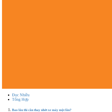
Đọc Nhiều
Tổng Hợp
Bao lâu thì cần thay nhớt xe máy một lần?