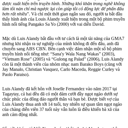
được xuất hiện trên truyền hình. Những khó khăn trong nghề không
làm tôi nản chí mà ngược lại còn giúp tôi có động lực để phấn đấu
hơn rất nhiều
”. Và chỉ một thời gian ngắn sau đó, người ta bắt đầu
thấy hình ảnh của Louis Alandy xuất hiện trong một bộ phim truyền
hình nổi tiếng Pangako Sa Yo (2000) với vai diễn David.
Mặc dù Luis Alandy bắt đầu với tư cách là một tài năng của GMA7
nhưng khi nhận ra sự nghiệp của mình không đi đến đâu, anh đã
chuyển sang ABS CBN. Bên cạnh việc đảm nhận một số bộ phim
truyền hình nổi tiếng như: “Sana'y Wala Nang Wakas” (2003),
“Vietnam Rose” (2005) và “Gulong ng Palad” (2006), Luis Alandy
còn là một thành viên của nhóm nhạc nam Barako Boys (cùng với
Jay Manalo, Christian Vasquez, Carlo Maceda, Reggie Curley và
Paolo Paraiso).
Luis Alandy đã kết hôn với Joselle Fernandez vào năm 2017 tại
Tagaytay, cả hai đều đã có một đám cưới đầy ngọt ngào dưới sự
chúc phúc của đông đảo người thân và bạn bè. Được biết vợ của
Luis Alandy thua anh tới 14 tuổi, tuy nhiên sự quan tâm ngọt ngào
của chàng diễn viên 37 tuổi này vẫn luôn là điều khiến bà xã của
anh cảm động nhất.