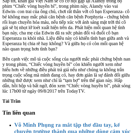
Sắp tới, khán giả Việt Nam sẽ có cơ hội gặp lại Alandy trong bộ
phim “Chiếc vòng huyền bí”, trong phim này, Alandy vào vai
Edwin- con trai của ông chủ, chơi rất thân với cô bạn Esperanza- cô
bé không may mắc phải căn bệnh căn bệnh Porphyria - chứng bệnh
rối loạn chuyển hóa máu, nếu tiếp xúc với ánh sáng mặt trời thì cô
gái sẽ bị nhọt lở loét xuất hiện trên da. Phát hiện mối quan hệ tình
bạn này, cha mẹ của Edwin đã ra sức phản đối và đuổi cô bạn
Esperanza ra khỏi nhà. Liệu điều này có khiến tình bạn giữa anh và
Esperanza bị chia rẽ hay không? Và giữa họ có còn mối quan hệ
nào quan trọng hơn tình bạn?
Bên cạnh việc mô tả cuộc sống của người mắc phải chứng bệnh nan
y trong phim, “Chiếc vòng huyền bí” còn khiến người xem như
hiểu hơn về những điều phải trả giá nếu như chúng ta không trân
trọng cuộc sống mà mình đang có, hay đơn giản là sự đánh đổi giữa
những thứ được xem như chỉ là “tạm bợ” trên thế gian này. Hấp
dẫn, hồi hộp và bất ngờ, đón xem “Chiếc vòng huyền bí”, phát sóng
lúc 17h00 từ ngày 09/8/2017 trên TodayTV.
Tài Trần
Tin liên quan
Võ Minh Phụng ra mắt tập thơ đầu tay, kể
chuyện trưởng thành qua những dòng cảm xúc