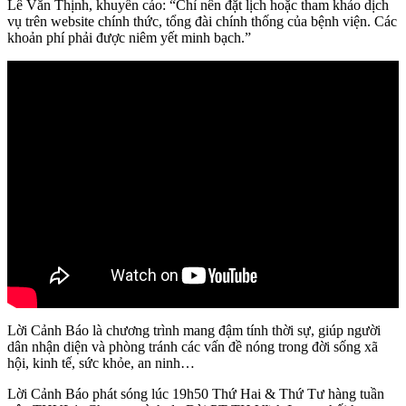
Lê Văn Thịnh, khuyến cáo: “Chỉ nên đặt lịch hoặc tham khảo dịch
vụ trên website chính thức, tổng đài chính thống của bệnh viện. Các
khoản phí phải được niêm yết minh bạch.”
Lời Cảnh Báo là chương trình mang đậm tính thời sự, giúp người
dân nhận diện và phòng tránh các vấn đề nóng trong đời sống xã
hội, kinh tế, sức khỏe, an ninh…
Lời Cảnh Báo phát sóng lúc 19h50 Thứ Hai & Thứ Tư hàng tuần