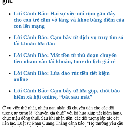
giả.
Lời Cảnh Báo: Hai sự việc nổi cộm gần đây
cho con trẻ cầm vô lăng và khoe bảng điểm của
con lên mạng
Lời Cảnh Báo: Cạm bẫy từ dịch vụ truy tìm số
tài khoản lừa đảo
Lời Cảnh Báo: Mất tiền từ thủ đoạn chuyển
tiền nhầm vào tài khoản, tour du lịch giá rẻ
Lời Cảnh Báo: Lừa đảo rút tiền tiết kiệm
online
Lời Cảnh Báo: Cạm bẫy từ lừa gộp, chốt bảo
hiểm xã hội online, “bắt sâu mắt”
Ở vụ việc thứ nhất, nhiều nạn nhân đã chuyển tiền cho các đối
tượng tự xưng là “chuyên gia thuế” với lời hứa giúp tiết kiệm hàng
chục triệu đồng thuế. Sau khi nhận tiền, các đối tượng lập tức cắt
liên lạc. Luật sư Phan Quang Thắng cảnh báo: “Họ thường yêu cầu