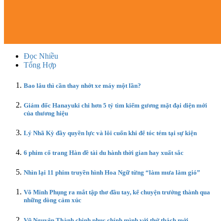
Đọc Nhiều
Tổng Hợp
Bao lâu thì cần thay nhớt xe máy một lần?
Giám đốc Hanayuki chi hơn 5 tỷ tìm kiếm gương mặt đại diện mới
của thương hiệu
Lý Nhã Kỳ đầy quyền lực và lôi cuốn khi để tóc tém tại sự kiện
6 phim cổ trang Hàn đề tài du hành thời gian hay xuất sắc
Nhìn lại 11 phim truyền hình Hoa Ngữ từng “làm mưa làm gió”
Võ Minh Phụng ra mắt tập thơ đầu tay, kể chuyện trưởng thành qua
những dòng cảm xúc
Vũ Nguyên Thành chinh phục chính mình với thử thách mới