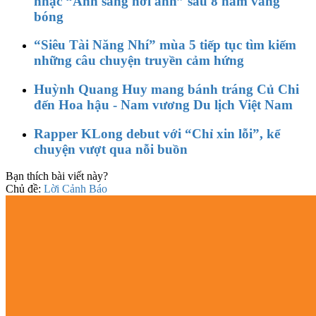
nhạc “Ánh sáng nơi anh” sau 8 năm vắng
bóng
“Siêu Tài Năng Nhí” mùa 5 tiếp tục tìm kiếm
những câu chuyện truyền cảm hứng
Huỳnh Quang Huy mang bánh tráng Củ Chi
đến Hoa hậu - Nam vương Du lịch Việt Nam
Rapper KLong debut với “Chỉ xin lỗi”, kể
chuyện vượt qua nỗi buồn
Bạn thích bài viết này?
Chủ đề:
Lời Cảnh Báo