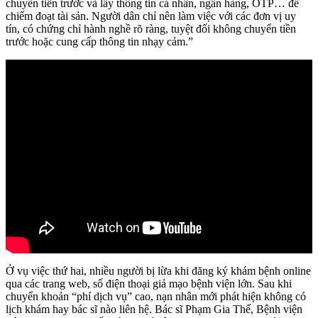
chuyển tiền trước và lấy thông tin cá nhân, ngân hàng, OTP… để
chiếm đoạt tài sản. Người dân chỉ nên làm việc với các đơn vị uy
tín, có chứng chỉ hành nghề rõ ràng, tuyệt đối không chuyển tiền
trước hoặc cung cấp thông tin nhạy cảm.”
Ở vụ việc thứ hai, nhiều người bị lừa khi đăng ký khám bệnh online
qua các trang web, số điện thoại giả mạo bệnh viện lớn. Sau khi
chuyển khoản “phí dịch vụ” cao, nạn nhân mới phát hiện không có
lịch khám hay bác sĩ nào liên hệ. Bác sĩ Phạm Gia Thế, Bệnh viện