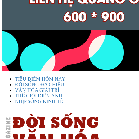
TIÊU ĐIỂM HÔM NAY
ĐỜI SỐNG ĐA CHIỀU
VĂN HÓA GIẢI TRÍ
THẾ GIỚI ĐIỆN ẢNH
NHỊP SỐNG KINH TẾ