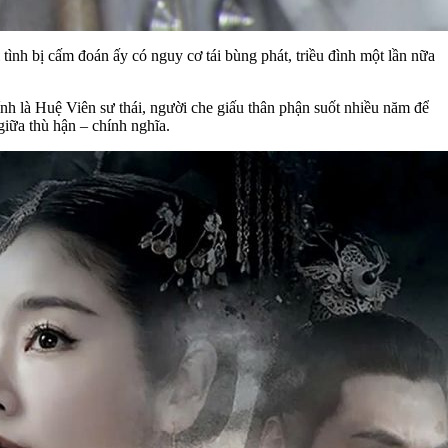
tình bị cấm đoán ấy có nguy cơ tái bùng phát, triều đình một lần nữa
nh là Huệ Viên sư thái, người che giấu thân phận suốt nhiều năm để
giữa thù hận – chính nghĩa.