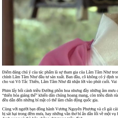
Điểm đáng chú ý của tác phẩm là sự tham gia của Lâm Tâm Như trong
chính Lâm Tâm Như đầu tư sản xuất. Ban đầu, cô không có ý định xu
cho vai Võ Tắc Thiên, Lâm Tâm Như đã nhận lời vào phút cuối. Vai di
Phim lấy bối cảnh triều Đường phồn hoa nhưng đầy những âm mưu chính 
“thiên hỏa giáng thế” khiến dân chúng hoang mang, còn triều đình rú
đều dẫn đến những bí mật có thể làm chấn động quốc gia.
Cùng với người bạn đồng hành Vương Nguyên Phương và cô gái cải n
bị sát hại trong đêm mưa, hay những vần thơ bí ẩn dẫn lối về một vụ