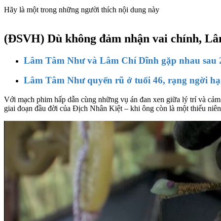
Hãy là một trong những người thích nội dung này
(ĐSVH)
Dù không đảm nhận vai chính, Lâ
Lâm Tâm Như và Lâm Chí Dĩnh gặp nhau sau 2
Lâm Tâm Như quyến rũ ở tuổi 46, rạng ngời h
Với mạch phim hấp dẫn cùng những vụ án đan xen giữa lý trí và cảm 
giai đoạn đầu đời của Địch Nhân Kiệt – khi ông còn là một thiếu niê