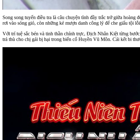
Song song tuyến điều tra là câu chuyện tình đầy trắc trở giữa hoàng 
rơi vào sóng gió, còn những kẻ mượn danh công lý để che giấu tội lỗi
Với trí tuệ sắc bén và tinh thần chính trực, Địch Nhân Kiệt từng bư
trả thù cho chị gái bị hại trong biến cố Huyền Vũ Môn. Cái kết bi thư