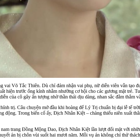
 vai Võ Tắc Thiên. Dù chỉ đảm nhận vai phụ, nữ diễn viên vẫn tạo đư
ất hiện trước ống kính nhằm nhường cơ hội cho các gương mặt trẻ. T
ễn của cô gây ấn tượng nhờ thần thái dịu dàng, nhan sắc đằm thắm và 
trị. Câu chuyện mở đầu khi hoàng đế Lý Trị chuẩn bị đại lễ tế trời tại
ng động. Trong biến cố ấy, Địch Nhân Kiệt – chàng thiếu niên xuất thâ
am trang Đồng Mộng Dao, Địch Nhân Kiệt lần lượt đối mặt với những 
 huyết án bị chôn vùi suốt hai mươi năm. Mỗi vụ án không chỉ thử thách