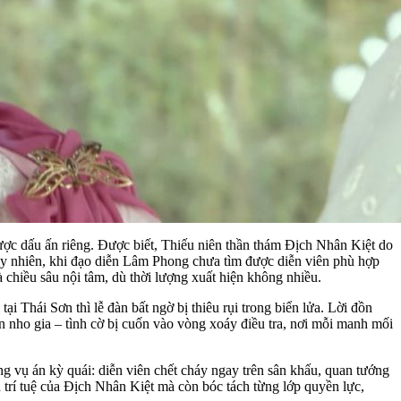
ợc dấu ấn riêng. Được biết, Thiếu niên thần thám Địch Nhân Kiệt do
uy nhiên, khi đạo diễn Lâm Phong chưa tìm được diễn viên phù hợp
chiều sâu nội tâm, dù thời lượng xuất hiện không nhiều.
 Thái Sơn thì lễ đàn bất ngờ bị thiêu rụi trong biển lửa. Lời đồn
n nho gia – tình cờ bị cuốn vào vòng xoáy điều tra, nơi mỗi manh mối
vụ án kỳ quái: diễn viên chết cháy ngay trên sân khấu, quan tướng
 trí tuệ của Địch Nhân Kiệt mà còn bóc tách từng lớp quyền lực,