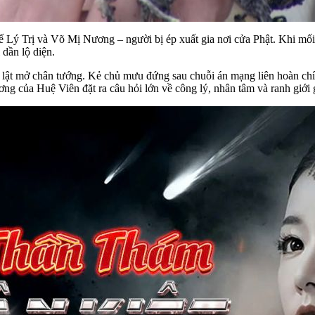
đế Lý Trị và Võ Mị Nương – người bị ép xuất gia nơi cửa Phật. Khi mối 
 dần lộ diện.
ớc lật mở chân tướng. Kẻ chủ mưu đứng sau chuỗi án mạng liên hoàn chí
ơng của Huệ Viên đặt ra câu hỏi lớn về công lý, nhân tâm và ranh giới 