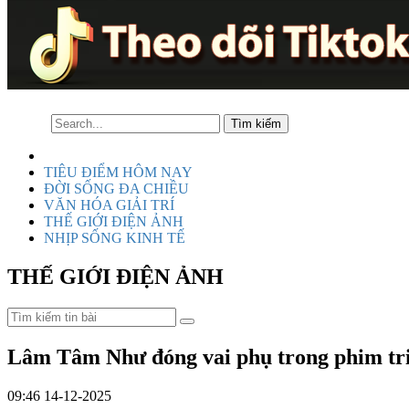
TIÊU ĐIỂM HÔM NAY
ĐỜI SỐNG ĐA CHIỀU
VĂN HÓA GIẢI TRÍ
THẾ GIỚI ĐIỆN ẢNH
NHỊP SỐNG KINH TẾ
THẾ GIỚI ĐIỆN ẢNH
Lâm Tâm Như đóng vai phụ trong phim tri
09:46 14-12-2025