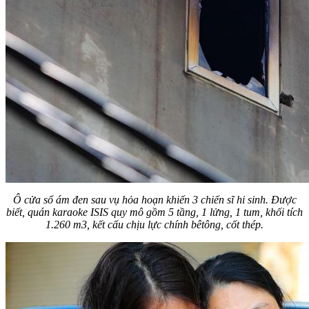
Ô cửa sổ ám đen sau vụ hỏa hoạn khiến 3 chiến sĩ hi sinh. Được
biết, quán karaoke ISIS quy mô gồm 5 tầng, 1 lửng, 1 tum, khối tích
1.260 m3, kết cấu chịu lực chính bêtông, cốt thép.