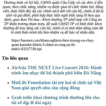
Thương binh và Xã hội, UBND quận Cầu Giấy và các đơn vị liên
quan, theo chức năng, nhiệm vụ được giao tổ chức thăm hỏi, động
viên, thực hiện đầy đủ các chính sách đối với cán bộ, chiến sĩ đã hi
sinh và gia đình; phối hợp thực hiện nghi thức tang lễ theo quy
định; giao Ban Thi đua - Khen thưởng TP phối hợp với Công an
TP khẩn trương tham mưu, đề xuất UBND TP có hình thức khen
thưởng để truy tặng các cán bộ, chiến sĩ có tinh thần dũng cảm đã
hi sinh thân mình khi làm nhiệm vụ để bảo vệ nhân dân.
https://baomoi.com/kham-nghiem-hien-truong-vu-chay-
quan-karaoke-khien-3-chien-si-cong-an-hi-
sinh/c/43337749.epi
Tin liên quan
AirAsia THE NEXT Live Concert 2026: Hành
trình âm nhạc đổ bộ thành phố biển Đà Nẵng
MetLife Foundation tài trợ hai tổ chức tại Việt
Nam giải quyết nhu cầu cộng đồng
Grab triển khai chương trình thưởng lớn cho
tài xế dịp lễ dài ngày