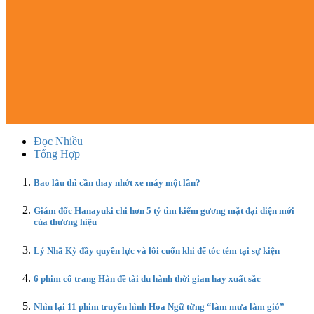
Đọc Nhiều
Tổng Hợp
Bao lâu thì cần thay nhớt xe máy một lần?
Giám đốc Hanayuki chi hơn 5 tỷ tìm kiếm gương mặt đại diện mới
của thương hiệu
Lý Nhã Kỳ đầy quyền lực và lôi cuốn khi để tóc tém tại sự kiện
6 phim cổ trang Hàn đề tài du hành thời gian hay xuất sắc
Nhìn lại 11 phim truyền hình Hoa Ngữ từng “làm mưa làm gió”