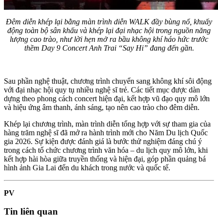
Đêm diễn khép lại bằng màn trình diễn WALK đầy bùng nổ, khuấy
động toàn bộ sân khấu và khép lại đại nhạc hội trong nguồn năng
lượng cao trào, như lời hẹn mở ra bầu không khí háo hức trước
thềm Day 9 Concert Anh Trai “Say Hi” đang đến gần.
Sau phần nghệ thuật, chương trình chuyển sang không khí sôi động
với đại nhạc hội quy tụ nhiều nghệ sĩ trẻ. Các tiết mục được dàn
dựng theo phong cách concert hiện đại, kết hợp vũ đạo quy mô lớn
và hiệu ứng âm thanh, ánh sáng, tạo nên cao trào cho đêm diễn.
Khép lại chương trình, màn trình diễn tổng hợp với sự tham gia của
hàng trăm nghệ sĩ đã mở ra hành trình mới cho Năm Du lịch Quốc
gia 2026. Sự kiện được đánh giá là bước thử nghiệm đáng chú ý
trong cách tổ chức chương trình văn hóa – du lịch quy mô lớn, khi
kết hợp hài hòa giữa truyền thống và hiện đại, góp phần quảng bá
hình ảnh Gia Lai đến du khách trong nước và quốc tế.
PV
Tin liên quan