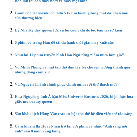
Bao lâu thì cần thay nhớt xe máy một lần?
Giám đốc Hanayuki chi hơn 5 tỷ tìm kiếm gương mặt đại diện mới
của thương hiệu
Lý Nhã Kỳ đầy quyền lực và lôi cuốn khi để tóc tém tại sự kiện
6 phim cổ trang Hàn đề tài du hành thời gian hay xuất sắc
Nhìn lại 11 phim truyền hình Hoa Ngữ từng “làm mưa làm gió”
Võ Minh Phụng ra mắt tập thơ đầu tay, kể chuyện trưởng thành qua
những dòng cảm xúc
Vũ Nguyên Thành chinh phục chính mình với thử thách mới
Elsa Nguyễn giành Á hậu Miss Universe Business 2026, hiện thực hóa
giấc mơ beauty queen
Sân khấu kịch Hồng Vân trao cơ hội cho thế hệ diễn viên trẻ tỏa sáng
Ca sĩ khiếm thị Hoài Nhân trở lại với phim ca nhạc “Ánh sáng nơi
anh” sau 8 năm vắng bóng