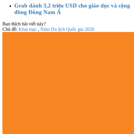
Grab dành 3,2 triệu USD cho giáo dục và cộng
đồng Đông Nam Á
Bạn thích bài viết này?
Chủ đề:
Khai mạc
,
Năm Du lịch Quốc gia 2026