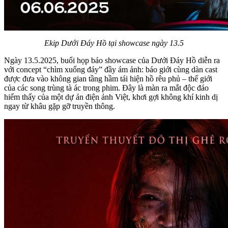
Ekip Dưới Đáy Hồ tại showcase ngày 13.5
Ngày 13.5.2025, buổi họp báo showcase của Dưới Đáy Hồ diễn ra
với concept “chìm xuống đáy” đầy ám ảnh: báo giới cùng dàn cast
được đưa vào không gian tầng hầm tái hiện hồ rêu phủ – thế giới
của các song trùng tà ác trong phim. Đây là màn ra mắt độc đáo
hiếm thấy của một dự án điện ảnh Việt, khơi gợi không khí kinh dị
ngay từ khâu gặp gỡ truyền thông.