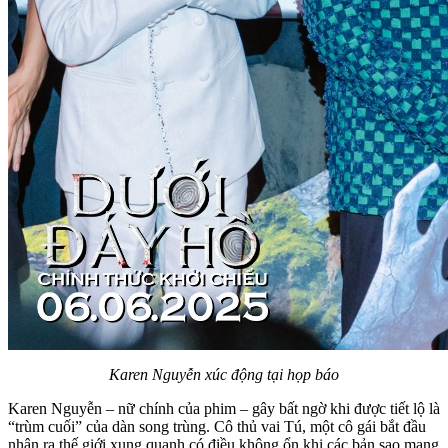
Karen Nguyễn xúc động tại họp báo
Karen Nguyễn – nữ chính của phim – gây bất ngờ khi được tiết lộ là
“trùm cuối” của dàn song trùng. Cô thủ vai Tú, một cô gái bắt đầu
nhận ra thế giới xung quanh có điều không ổn khi các bản sao mang