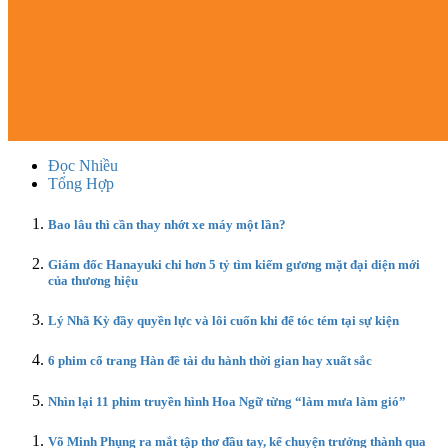
Đọc Nhiều
Tổng Hợp
Bao lâu thì cần thay nhớt xe máy một lần?
Giám đốc Hanayuki chi hơn 5 tỷ tìm kiếm gương mặt đại diện mới
của thương hiệu
Lý Nhã Kỳ đầy quyền lực và lôi cuốn khi để tóc tém tại sự kiện
6 phim cổ trang Hàn đề tài du hành thời gian hay xuất sắc
Nhìn lại 11 phim truyền hình Hoa Ngữ từng “làm mưa làm gió”
Võ Minh Phụng ra mắt tập thơ đầu tay, kể chuyện trưởng thành qua