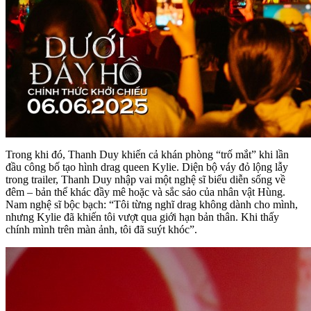
Trong khi đó, Thanh Duy khiến cả khán phòng “trố mắt” khi lần
đầu công bố tạo hình drag queen Kylie. Diện bộ váy đỏ lộng lẫy
trong trailer, Thanh Duy nhập vai một nghệ sĩ biểu diễn sống về
đêm – bản thể khác đầy mê hoặc và sắc sảo của nhân vật Hùng.
Nam nghệ sĩ bộc bạch: “Tôi từng nghĩ drag không dành cho mình,
nhưng Kylie đã khiến tôi vượt qua giới hạn bản thân. Khi thấy
chính mình trên màn ảnh, tôi đã suýt khóc”.