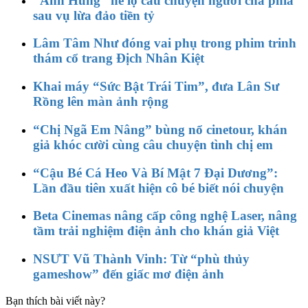
“Anh Hùng” hé lộ câu chuyện người cha phía
sau vụ lừa đảo tiền tỷ
Lâm Tâm Như đóng vai phụ trong phim trinh
thám cổ trang Địch Nhân Kiệt
Khai máy “Sức Bật Trái Tim”, đưa Lân Sư
Rồng lên màn ảnh rộng
“Chị Ngã Em Nâng” bùng nổ cinetour, khán
giả khóc cười cùng câu chuyện tình chị em
“Cậu Bé Cá Heo Và Bí Mật 7 Đại Dương”:
Lần đầu tiên xuất hiện cô bé biết nói chuyện
Beta Cinemas nâng cấp công nghệ Laser, nâng
tầm trải nghiệm điện ảnh cho khán giả Việt
NSƯT Vũ Thành Vinh: Từ “phù thủy
gameshow” đến giấc mơ điện ảnh
Bạn thích bài viết này?