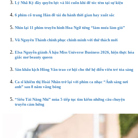
Lý Nhã Kỳ đầy quyền lực và lôi cuốn khi để tóc tém tại sự kiện
6 phim cổ trang Hàn đề tài du hành thời gian hay xuất sắc
Nhìn lại 11 phim truyền hình Hoa Ngữ từng “làm mưa làm gió”
Vũ Nguyên Thành chinh phục chính mình với thử thách mới
Elsa Nguyễn giành Á hậu Miss Universe Business 2026, hiện thực hóa
giấc mơ beauty queen
Sân khấu kịch Hồng Vân trao cơ hội cho thế hệ diễn viên trẻ tỏa sáng
Ca sĩ khiếm thị Hoài Nhân trở lại với phim ca nhạc “Ánh sáng nơi
anh” sau 8 năm vắng bóng
“Siêu Tài Năng Nhí” mùa 5 tiếp tục tìm kiếm những câu chuyện
truyền cảm hứng