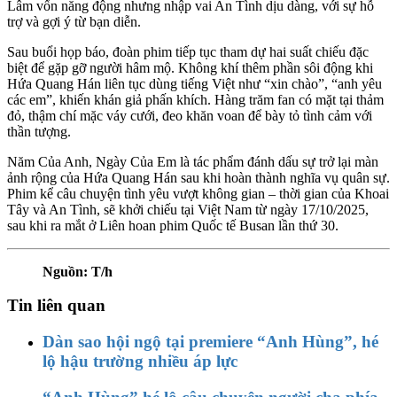
Lâm vốn năng động nhưng nhập vai An Tình dịu dàng, với sự hỗ
trợ và gợi ý từ bạn diễn.
Sau buổi họp báo, đoàn phim tiếp tục tham dự hai suất chiếu đặc
biệt để gặp gỡ người hâm mộ. Không khí thêm phần sôi động khi
Hứa Quang Hán liên tục dùng tiếng Việt như “xin chào”, “anh yêu
các em”, khiến khán giả phấn khích. Hàng trăm fan có mặt tại thảm
đỏ, thậm chí mặc váy cưới, đeo khăn voan để bày tỏ tình cảm với
thần tượng.
Năm Của Anh, Ngày Của Em là tác phẩm đánh dấu sự trở lại màn
ảnh rộng của Hứa Quang Hán sau khi hoàn thành nghĩa vụ quân sự.
Phim kể câu chuyện tình yêu vượt không gian – thời gian của Khoai
Tây và An Tình, sẽ khởi chiếu tại Việt Nam từ ngày 17/10/2025,
sau khi ra mắt ở Liên hoan phim Quốc tế Busan lần thứ 30.
Nguồn: T/h
Tin liên quan
Dàn sao hội ngộ tại premiere “Anh Hùng”, hé
lộ hậu trường nhiều áp lực