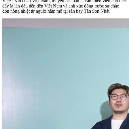
Việt: “Xin chào Việt Nam, tôi yêu các bạn”. Nam diễn viên cho biết
đây là lần đầu tiên đến Việt Nam và anh xúc động trước sự chào
đón nồng nhiệt từ người hâm mộ tại sân bay Tân Sơn Nhất.