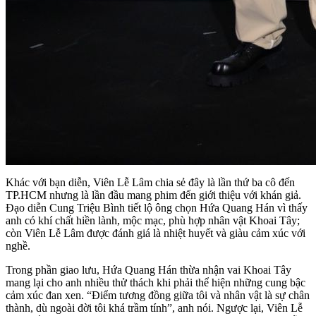
Khác với bạn diễn, Viên Lễ Lâm chia sẻ đây là lần thứ ba cô đến
TP.HCM nhưng là lần đầu mang phim đến giới thiệu với khán giả.
Đạo diễn Cung Triệu Bình tiết lộ ông chọn Hứa Quang Hán vì thấy
anh có khí chất hiền lành, mộc mạc, phù hợp nhân vật Khoai Tây;
còn Viên Lễ Lâm được đánh giá là nhiệt huyết và giàu cảm xúc với
nghề.
Trong phần giao lưu, Hứa Quang Hán thừa nhận vai Khoai Tây
mang lại cho anh nhiều thử thách khi phải thể hiện những cung bậc
cảm xúc đan xen. “Điểm tương đồng giữa tôi và nhân vật là sự chân
thành, dù ngoài đời tôi khá trầm tính”, anh nói. Ngược lại, Viên Lễ