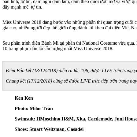
bản lĩnh, tự tin, dám nghĩ dám làm, dám theo đuổi ước mơ và vượt qu
đầy mạnh mẽ, tự tin.
Miss Universe 2018 đang bước vào những phần thi quan trọng cuối cù
giá cao, nhiều người đẹp thế giới cũng dành lời khen đại diện Việt Na
Sau phần trình diễn Bánh Mì tại phần thi National Costume vừa qua,
10 trang phục dân tộc ấn tượng nhất Miss Universe 2018.
Đêm Bán kết (13/12/2018) diễn ra lúc 19h, được LIVE trên trang y
Chung kết (17/12/2018) cũng sẽ được LIVE trực tiếp trên trang này
Ken Ken
Photo: Milor Trần
Swimsuit: HMoschino H&M, Xita, Cacdemode, Juni Hous
Shoes: Stuart Weitzman, Casadei