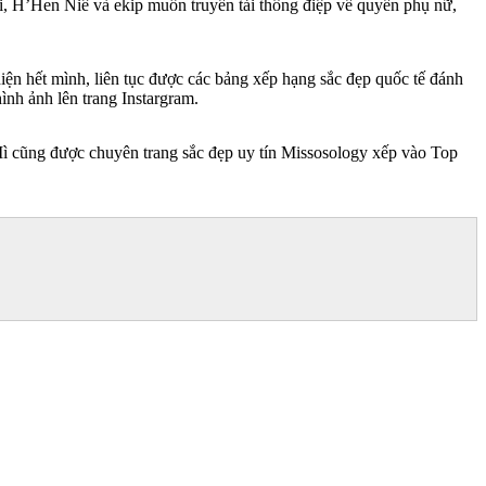
ni, H’Hen Niê và ekip muốn truyền tải thông điệp về quyền phụ nữ,
ện hết mình, liên tục được các bảng xếp hạng sắc đẹp quốc tế đánh
ình ảnh lên trang Instargram.
Mì cũng được chuyên trang sắc đẹp uy tín Missosology xếp vào Top