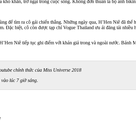
a khó khăn, trở ngại trong cuộc sống. Không đơn thuần là bộ ảnh biki
ng để tìm ra cô gái chiến thắng. Những ngày qua, H’Hen Niê đã thể hi
m. Đặc biệt, cô còn được tạp chí Vogue Thailand ưu ái đăng tải nhiều h
 H’Hen Niê tiếp tục ghi điểm với khán giả trong và ngoài nước. Bánh 
outube chính thức của Miss Universe 2018
 vào lúc 7 giờ sáng
.
e