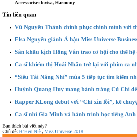
Accessorise: lovisa, Harmony
Tin liên quan
Vũ Nguyên Thành chinh phục chính mình với t
Elsa Nguyễn giành Á hậu Miss Universe Business
Sân khấu kịch Hồng Vân trao cơ hội cho thế hệ d
Ca sĩ khiếm thị Hoài Nhân trở lại với phim ca
“Siêu Tài Năng Nhí” mùa 5 tiếp tục tìm kiếm n
Huỳnh Quang Huy mang bánh tráng Củ Chi đến
Rapper KLong debut với “Chỉ xin lỗi”, kể chuy
Ca sĩ nhí Gia Minh và hành trình học tiếng Anh 
Bạn thích bài viết này?
Chủ đề:
H’Hen Niê
,
Miss Universe 2018